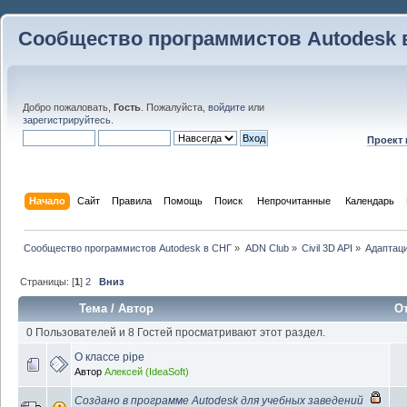
Сообщество программистов Autodesk 
Добро пожаловать,
Гость
. Пожалуйста,
войдите
или
зарегистрируйтесь
.
Проект
Начало
Сайт
Правила
Помощь
Поиск
 Непрочитанные 
Календарь
Сообщество программистов Autodesk в СНГ
»
ADN Club
»
Civil 3D API
»
Адаптаци
Страницы: [
1
]
2
Вниз
Тема
/
Автор
О
0 Пользователей и 8 Гостей просматривают этот раздел.
О классе pipe
Автор
Алексей (IdeaSoft)
Создано в программе Autodesk для учебных заведений