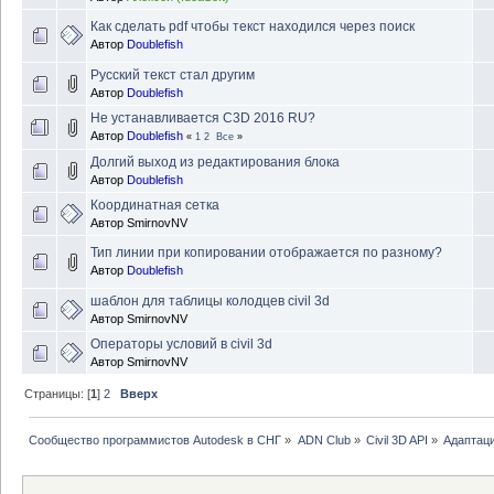
Как сделать pdf чтобы текст находился через поиск
Автор
Doublefish
Русский текст стал другим
Автор
Doublefish
Не устанавливается C3D 2016 RU?
Автор
Doublefish
«
1
2
Все
»
Долгий выход из редактирования блока
Автор
Doublefish
Координатная сетка
Автор
SmirnovNV
Тип линии при копировании отображается по разному?
Автор
Doublefish
шаблон для таблицы колодцев civil 3d
Автор
SmirnovNV
Операторы условий в civil 3d
Автор
SmirnovNV
Страницы: [
1
]
2
Вверх
Сообщество программистов Autodesk в СНГ
»
ADN Club
»
Civil 3D API
»
Адаптаци