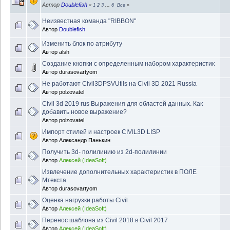
Автор
Doublefish
«
1
2
3
...
6
Все
»
Неизвестная команда "RIBBON"
Автор
Doublefish
Изменить блок по атрибуту
Автор
alsh
Создание кнопки с определенным набором характеристик
Автор
durasovartyom
Не работают Civil3DPSVUtils на Civil 3D 2021 Russia
Автор
polzovatel
Civil 3d 2019 rus Выражения для областей данных. Как
добавить новое выражение?
Автор
polzovatel
Импорт стилей и настроек CIVIL3D LISP
Автор
Александр Панькин
Получить 3d- полилинию из 2d-полилинии
Автор
Алексей (IdeaSoft)
Извлечение дополнительных характеристик в ПОЛЕ
Мтекста
Автор
durasovartyom
Оценка нагрузки работы Civil
Автор
Алексей (IdeaSoft)
Перенос шаблона из Civil 2018 в Civil 2017
Автор
Алексей (IdeaSoft)