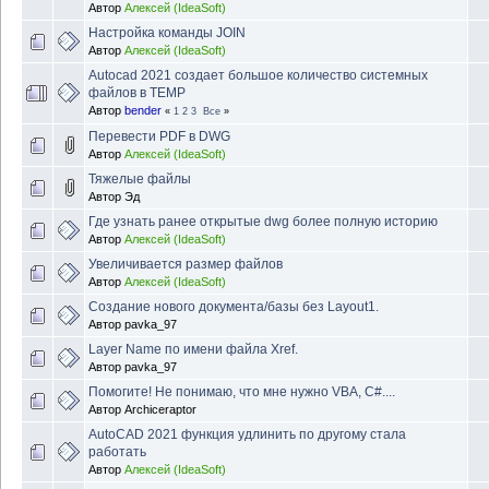
Автор
Алексей (IdeaSoft)
Настройка команды JOIN
Автор
Алексей (IdeaSoft)
Autocad 2021 создает большое количество системных
файлов в TEMP
Автор
bender
«
1
2
3
Все
»
Перевести PDF в DWG
Автор
Алексей (IdeaSoft)
Тяжелые файлы
Автор
Эд
Где узнать ранее открытые dwg более полную историю
Автор
Алексей (IdeaSoft)
Увеличивается размер файлов
Автор
Алексей (IdeaSoft)
Создание нового документа/базы без Layout1.
Автор
pavka_97
Layer Name по имени файла Xref.
Автор
pavka_97
Помогите! Не понимаю, что мне нужно VBA, C#....
Автор
Archiceraptor
AutoCAD 2021 функция удлинить по другому стала
работать
Автор
Алексей (IdeaSoft)