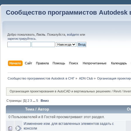
Сообщество программистов Autodesk 
Добро пожаловать,
Гость
. Пожалуйста,
войдите
или
зарегистрируйтесь
.
Начало
Сайт
Правила
Помощь
Поиск
 Непрочитанные 
Календарь
Сообщество программистов Autodesk в СНГ
»
ADN Club
»
Организация проекти
Организация проектирования в AutoCAD и вертикальных решениях / Revit / Invento
Страницы: [
1
]
2
3
...
5
Вниз
Тема
/
Автор
О
0 Пользователей и 8 Гостей просматривают этот раздел.
Изменение изм. для вставленных элементов задать с
консоли