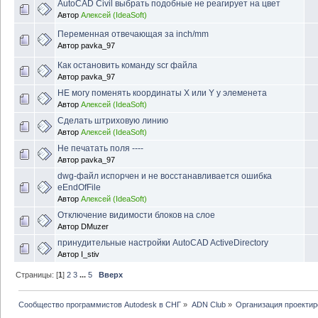
AutoCAD Civil выбрать подобные не реагирует на цвет
Автор
Алексей (IdeaSoft)
Переменная отвечающая за inch/mm
Автор
pavka_97
Как остановить команду scr файла
Автор
pavka_97
НЕ могу поменять координаты X или Y у элеменета
Автор
Алексей (IdeaSoft)
Сделать штриховую линию
Автор
Алексей (IdeaSoft)
Не печатать поля ----
Автор
pavka_97
dwg-файл испорчен и не восстанавливается ошибка
eEndOfFile
Автор
Алексей (IdeaSoft)
Отключение видимости блоков на слое
Автор
DMuzer
принудительные настройки AutoCAD ActiveDirectory
Автор
I_stiv
Страницы: [
1
]
2
3
...
5
Вверх
Сообщество программистов Autodesk в СНГ
»
ADN Club
»
Организация проекти