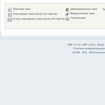
Обычная тема
Заблокированная тема
Пе
Прикрепленная тема
Популярная тема (более 15 ответов)
Голосование
Очень популярная тема (более 25 ответов)
SMF 2.0.15
|
SMF © 2011
,
Simple
Политика конфиденциальн
XHTML
RSS
Мобильная ве