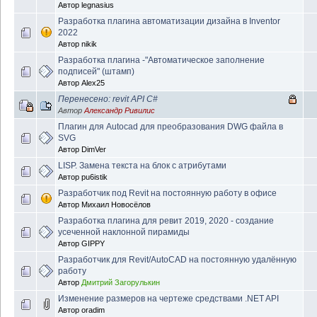
Автор
legnasius
Разработка плагина автоматизации дизайна в Inventor
2022
Автор
nikik
Разработка плагина -"Автоматическое заполнение
подписей" (штамп)
Автор
Alex25
Перенесено: revit API C#
Автор
Александр Ривилис
Плагин для Autocad для преобразования DWG файла в
SVG
Автор
DimVer
LISP. Замена текста на блок с атрибутами
Автор
pu6istik
Разработчик под Revit на постоянную работу в офисе
Автор
Михаил Новосёлов
Разработка плагина для ревит 2019, 2020 - создание
усеченной наклонной пирамиды
Автор
GIPPY
Разработчик для Revit/AutoCAD на постоянную удалённую
работу
Автор
Дмитрий Загорулькин
Изменение размеров на чертеже средствами .NET API
Автор
oradim