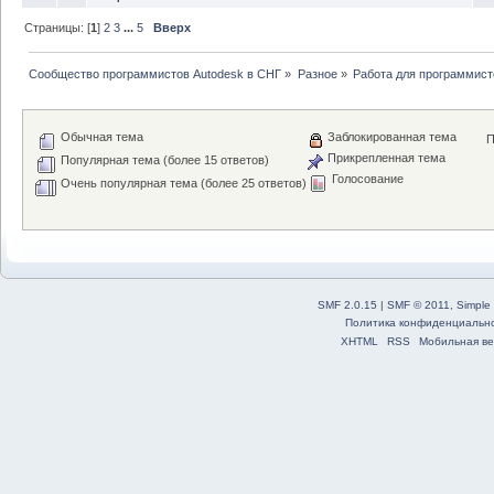
Страницы: [
1
]
2
3
...
5
Вверх
Сообщество программистов Autodesk в СНГ
»
Разное
»
Работа для программист
Обычная тема
Заблокированная тема
П
Прикрепленная тема
Популярная тема (более 15 ответов)
Голосование
Очень популярная тема (более 25 ответов)
SMF 2.0.15
|
SMF © 2011
,
Simple
Политика конфиденциальн
XHTML
RSS
Мобильная ве