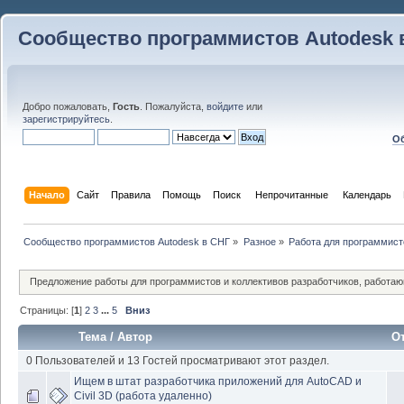
Сообщество программистов Autodesk 
Добро пожаловать,
Гость
. Пожалуйста,
войдите
или
зарегистрируйтесь
.
Об
Начало
Сайт
Правила
Помощь
Поиск
 Непрочитанные 
Календарь
Сообщество программистов Autodesk в СНГ
»
Разное
»
Работа для программист
Предложение работы для программистов и коллективов разработчиков, работаю
Страницы: [
1
]
2
3
...
5
Вниз
Тема
/
Автор
О
0 Пользователей и 13 Гостей просматривают этот раздел.
Ищем в штат разработчика приложений для AutoCAD и
Civil 3D (работа удаленно)