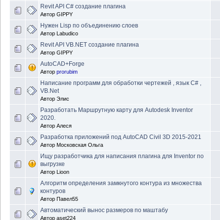
Revit API C# создание плагина
Автор
GIPPY
Нужен Lisp по объединению слоев
Автор
Labudico
Revit API VB.NET создание плагина
Автор
GIPPY
AutoCAD+Forge
Автор
prorubim
Написание программ для обработки чертежей , язык C# ,
VB.Net
Автор
Элис
Разработать Маршрутную карту для Autodesk Inventor
2020.
Автор
Алеся
Разработка приложений под AutoCAD Civil 3D 2015-2021
Автор
Московская Ольга
Ищу разработчика для написания плагина для Inventor по
выгрузке
Автор
Lioon
Алгоритм определения замкнутого контура из множества
контуров
Автор
Павел55
Автоматический вынос размеров по маштабу
Автор
aset224