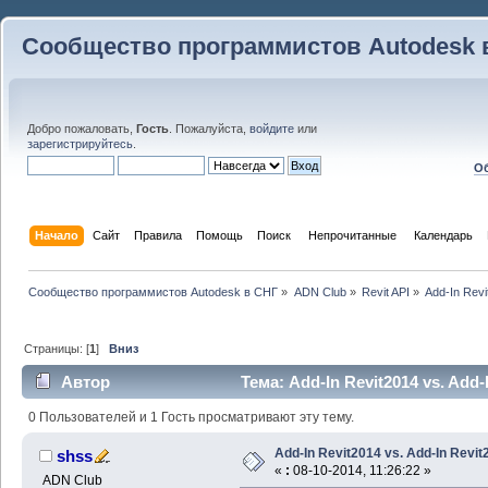
Сообщество программистов Autodesk 
Добро пожаловать,
Гость
. Пожалуйста,
войдите
или
зарегистрируйтесь
.
Об
Начало
Сайт
Правила
Помощь
Поиск
 Непрочитанные 
Календарь
Сообщество программистов Autodesk в СНГ
»
ADN Club
»
Revit API
»
Add-In Revi
Страницы: [
1
]
Вниз
Автор
Тема: Add-In Revit2014 vs. Add-
0 Пользователей и 1 Гость просматривают эту тему.
Add-In Revit2014 vs. Add-In Revit
shss
«
:
08-10-2014, 11:26:22 »
ADN Club