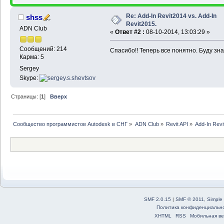
Re: Add-In Revit2014 vs. Add-In
shss
Revit2015.
ADN Club
«
Ответ #2 :
08-10-2014, 13:03:29 »
Сообщений: 214
Спасибо!! Теперь все понятно. Буду знат
Карма: 5
Sergey
Skype:
Страницы: [
1
]
Вверх
Сообщество программистов Autodesk в СНГ
»
ADN Club
»
Revit API
»
Add-In Revi
SMF 2.0.15
|
SMF © 2011
,
Simple
Политика конфиденциальн
XHTML
RSS
Мобильная ве