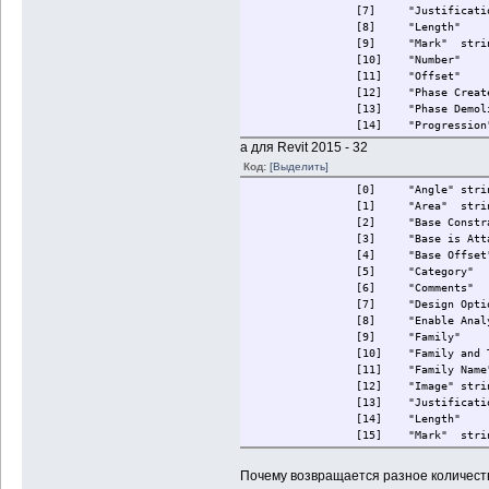
[7]
"Justificati
[8]
"Length"
[9]
"Mark"
stri
[10]
"Number"
[11]
"Offset"
[12]
"Phase Creat
[13]
"Phase Demol
[14]
"Progression
[15]
"Related to 
а для Revit 2015 - 32
[16]
"Room Boundi
Код:
[Выделить]
[17]
"Structural"
[0]
"Angle"
stri
[18]
"Structural 
[1]
"Area"
stri
[19]
"Top Constra
[2]
"Base Constr
[20]
"Top is Atta
[3]
"Base is Att
[21]
"Top Offset"
[4]
"Base Offset
[22]
"Unconnected
[5]
"Category"
[6]
"Comments"
[7]
"Design Opti
[8]
"Enable Anal
[9]
"Family"
[10]
"Family and 
[11]
"Family Name
[12]
"Image"
stri
[13]
"Justificati
[14]
"Length"
[15]
"Mark"
stri
[16]
"Number"
[17]
"Offset"
Почему возвращается разное количест
[18]
"Phase Creat