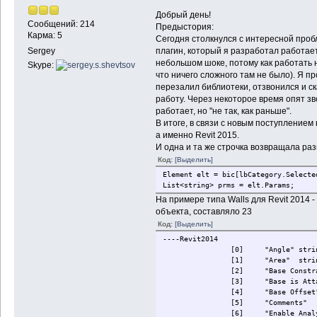
Добрый день!
Сообщений: 214
Предыстория:
Карма: 5
Сегодня столкнулся с интересной пробл
плагин, который я разработал работает
Sergey
небольшом шоке, потому как работать 
Skype:
что ничего сложного там не было). Я пр
перезалил библиотеки, отзвонился и ск
работу. Через некоторое время опят зво
работает, но "не так, как раньше".
В итоге, в связи с новым поступлением
а именно Revit 2015.
И одна и та же строчка возвращала ра
Код:
[Выделить]
Element elt = bic[lbCategory.Selecte
List<string> prms = elt.Params;
На примере типа Walls для Revit 2014
объекта, составляло 23
Код:
[Выделить]
----Revit2014
[0]
"Angle"
stri
[1]
"Area"
stri
[2]
"Base Constr
[3]
"Base is Att
[4]
"Base Offset
[5]
"Comments"
[6]
"Enable Anal