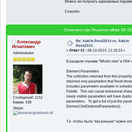
Можно ли получать одинаковые парам
[19]
"Phase Demol
[20]
"Progression
Спасибо
[21]
"Related to 
[22]
"Room Boundi
[23]
"Structural"
[24]
"Structural 
Отмечено как Решение
shss
08-10
[25]
"Top Constra
[26]
"Top is Atta
[27]
"Top Offset"
Re: Add-In Revit2014 vs. Add-In
Александр
[28]
"Type"
stri
Revit2015.
Игнатович
[29]
"Type Id"
«
Ответ #1 :
08-10-2014, 12:18:23 »
[30]
"Type Name"
Administrator
[31]
"Unconnected
В разделе справки "What's new" в SDK 
Element.Parameters
The collection returned from this propert
returned only parameters that Revit showe
includes parameters available in schedul
Palette. This can cause behavioral chang
newly visible parameters will have duplica
Сообщений: 1152
parameters. To get a list of just the para
Карма: 338
Element.GetOrderedParameters().
Skype:
Т.е. чтобы было "как раньше" нужно и