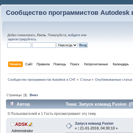
Сообщество программистов Autodesk 
Добро пожаловать,
Гость
. Пожалуйста,
войдите
или
зарегистрируйтесь
.
Начало
Сайт
Правила
Помощь
Поиск
 Непрочитанные 
Календарь
Сообщество программистов Autodesk в СНГ
»
Статьи
»
Опубликованные статьи
Страницы: [
1
]
Вниз
Автор
Тема: Запуск команд Fusion (П
0 Пользователей и 1 Гость просматривают эту тему.
Запуск команд Fusion
ADSK
«
:
21-01-2016, 04:30:10 »
Administrator