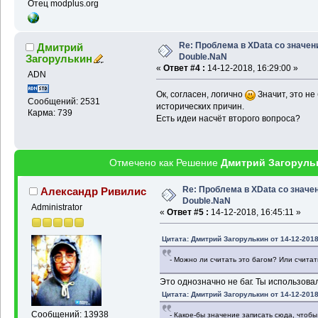
Отец modplus.org
Re: Проблема в XData со значе
Дмитрий
Double.NaN
Загорулькин
«
Ответ #4 :
14-12-2018, 16:29:00 »
ADN
Ок, согласен, логично
Значит, это не
Сообщений: 2531
исторических причин.
Карма: 739
Есть идеи насчёт второго вопроса?
Отмечено как Решение
Дмитрий Загоруль
Re: Проблема в XData со значе
Александр Ривилис
Double.NaN
Administrator
«
Ответ #5 :
14-12-2018, 16:45:11 »
Цитата: Дмитрий Загорулькин от 14-12-2018
- Можно ли считать это багом? Или счита
Это однозначно не баг. Ты использова
Цитата: Дмитрий Загорулькин от 14-12-2018
Сообщений: 13938
- Какое-бы значение записать сюда, чтобы