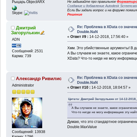
Рыцарь ObjectARX
Не забывайте про правильное
Форматиро
Создание и добавление Autodesk Screencas
Если Вы задали вопрос и на форуме появи
Skype:
Решение
Re: Проблема в XData со значе
Дмитрий
Double.NaN
Загорулькин
«
Ответ #9 :
14-12-2018, 17:56:40 »
ADN
Хмм. Это убийственные аргументы! В д
Сообщений: 2531
А Вы случаем не знаете, какое огранич
Карма: 739
XData? Что-то нигде не могу информаци
Re: Проблема в XData со значе
Александр Ривилис
Double.NaN
Administrator
«
Ответ #10 :
14-12-2018, 18:04:57 »
Цитата: Дмитрий Загорулькин от 14-12-2018,
А Вы случаем не знаете, какое ограничени
Что-то нигде не могу информацию эту найти
Думаю, что это стандартное ограничени
Double.MaxValue
Сообщений: 13938
Карма: 1796