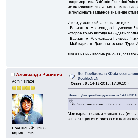
например типа DxfCode.ExtendedDataInt
использования значения: 0 - использов
использовать заданное значение отмет
Итого, у меня сейчас есть три идеи:
- Вариант от Александра Наумовича: Ч
которое точно никогда не будет исполь
- Вариант от Александра Пекшева: Числ
- Мой вариант: Дополнительное TypedV
Любая из них вполне рабочая, осталось
Re: Проблема в XData со значе
Александр Ривилис
Double.NaN
Administrator
«
Ответ #8 :
14-12-2018, 17:36:10 »
Цитата: Дмитрий Загорулькин от 14-12-2018,
Любая из них вполне рабочая, осталось тол
Мой вариант самый компактный (меньше
конвертация из строкового в плавающе
Сообщений: 13938
Карма: 1796