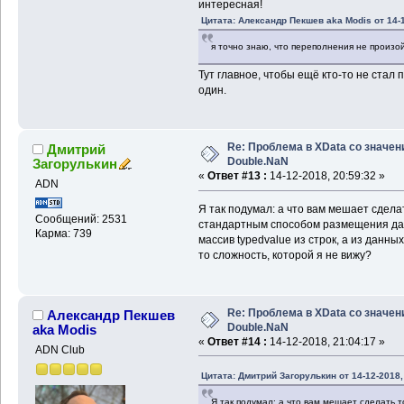
интересная!
Цитата: Александр Пекшев aka Modis от 14-1
я точно знаю, что переполнения не произой
Тут главное, чтобы ещё кто-то не стал 
один.
Re: Проблема в XData со значе
Дмитрий
Double.NaN
Загорулькин
«
Ответ #13 :
14-12-2018, 20:59:32 »
ADN
Я так подумал: а что вам мешает сделать
Сообщений: 2531
стандартным способом размещения дан
Карма: 739
массив typedvalue из строк, а из данны
то сложность, которой я не вижу?
Re: Проблема в XData со значе
Александр Пекшев
Double.NaN
aka Modis
«
Ответ #14 :
14-12-2018, 21:04:17 »
ADN Club
Цитата: Дмитрий Загорулькин от 14-12-2018,
Я так подумал: а что вам мешает сделать то