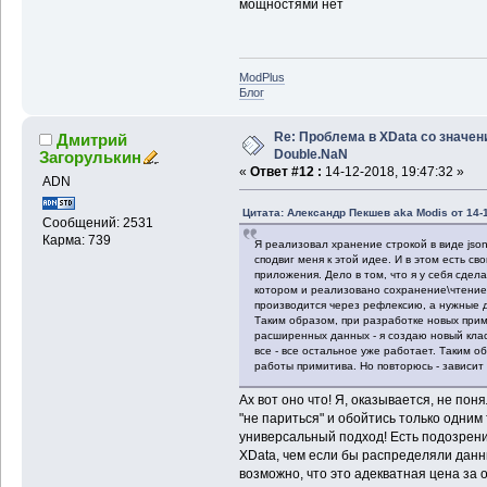
мощностями нет
ModPlus
Блог
Re: Проблема в XData со значе
Дмитрий
Double.NaN
Загорулькин
«
Ответ #12 :
14-12-2018, 19:47:32 »
ADN
Цитата: Александр Пекшев aka Modis от 14-1
Сообщений: 2531
Карма: 739
Я реализовал хранение строкой в виде json
сподвиг меня к этой идее. И в этом есть св
приложения. Дело в том, что я у себя сдела
котором и реализовано сохранение\чтение
производится через рефлексию, а нужные
Таким образом, при разработке новых при
расширенных данных - я создаю новый клас
все - все остальное уже работает. Таким о
работы примитива. Но повторюсь - зависит
Ах вот оно что! Я, оказывается, не пон
"не париться" и обойтись только одним 
универсальный подход! Есть подозрение
XData, чем если бы распределяли данны
возможно, что это адекватная цена за 