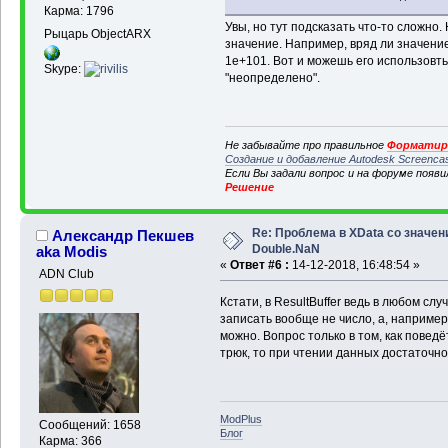
Карма: 1796
Увы, но тут подсказать что-то сложно
Рыцарь ObjectARX
значение. Например, вряд ли значени
1e+101. Вот и можешь его использовть 
Skype:
"неопределено".
Не забывайте про правильное
Форматиро
Создание и добавление Autodesk Screenca
Если Вы задали вопрос и на форуме появ
Решение
Re: Проблема в XData со значе
Александр Пекшев
Double.NaN
aka Modis
«
Ответ #6 :
14-12-2018, 16:48:54 »
ADN Club
Кстати, в ResultBuffer ведь в любом слу
записать вообще не число, а, например
можно. Вопрос только в том, как повед
трюк, то при чтении данных достаточно
ModPlus
Сообщений: 1658
Блог
Карма: 366