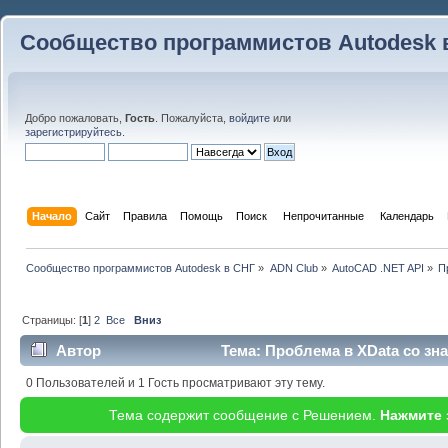
Сообщество программистов Autodesk 
Добро пожаловать,
Гость
. Пожалуйста,
войдите
или
зарегистрируйтесь
.
Начало
Сайт
Правила
Помощь
Поиск
 Непрочитанные 
Календарь
Сообщество программистов Autodesk в СНГ
»
ADN Club
»
AutoCAD .NET API
»
П
Страницы: [
1
]
2
Все
Вниз
Автор
Тема: Проблема в XData со зн
раз)
0 Пользователей и 1 Гость просматривают эту тему.
Тема содержит сообщение с Решением.
Нажмите 