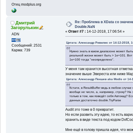
Отец modplus.org
Re: Проблема в XData со значе
Дмитрий
Double.NaN
Загорулькин
«
Ответ #7 :
14-12-2018, 17:06:54 »
ADN
Цитата: Александр Ривилис от 14-12-2018, 1
Сообщений: 2531
Карма: 739
Нужно знать в каком диапазоне может быть
реальной жизни может быть > 1e+101. Вот 
1e+100 тогда "неопределено".
У меня там хранится высотная отметка,
значение выше Эвереста или ниже Ма
Цитата: Александр Пекшев aka Modis от 14-1
Кстати, в ResultBuffer ведь в любом случае 
вообще не число, а, например, строку? На 
только в том, как поведёт себя Автокад? Е
данных достаточно double.TryParse
Audit это тоже в 0 превратит.
Но если развить эту идею, то есть вари
хранить в виде текста под кодом DxfCod
Мне ещё в голову пришла идея, что мож