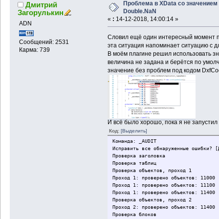
Проблема в XData со значением
Дмитрий
Double.NaN
Загорулькин
«
:
14-12-2018, 14:00:14 »
ADN
Словил ещё один интересный момент 
Сообщений: 2531
эта ситуация напоминает ситуацию с д
Карма: 739
В моём плагине решил использовать зн
величина не задана и берётся по умол
значение без проблем под кодом DxfCo
И всё было хорошо, пока я не запустил
Код:
[Выделить]
Команда: _AUDIT
Исправить все обнаруженные ошибки? [
Проверка заголовка
Проверка таблиц
Проверка объектов, проход 1
Проход 1: проверено об
Проход 1: проверено об
Проход 1: проверено объектов: 11400
Проверка объектов, проход 2
Проход 2: проверено объектов: 11400
Проверка блоков