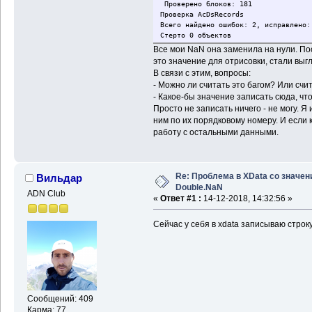
Проверено блоков: 181
Проверка AcDsRecords
Всего найдено ошибок: 2, исправлено:
Стерто 0 объектов
Все мои NaN она заменила на нули. По
это значение для отрисовки, стали вы
В связи с этим, вопросы:
- Можно ли считать это багом? Или счи
- Какое-бы значение записать сюда, чт
Просто не записать ничего - не могу. Я
ним по их порядковому номеру. И если к
работу с остальными данными.
Re: Проблема в XData со значе
Вильдар
Double.NaN
ADN Club
«
Ответ #1 :
14-12-2018, 14:32:56 »
Сейчас у себя в xdata записываю строку
Сообщений: 409
Карма: 77