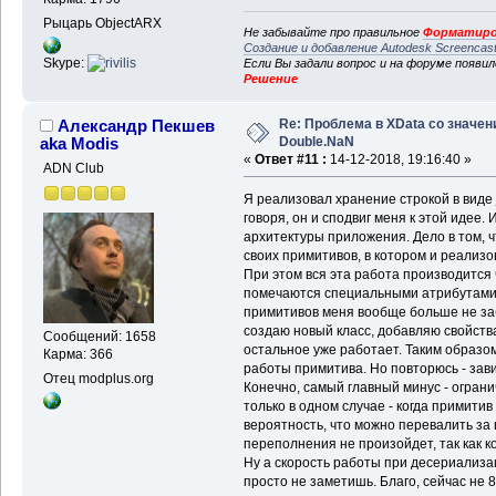
Рыцарь ObjectARX
Не забывайте про правильное
Форматиро
Создание и добавление Autodesk Screencas
Skype:
Если Вы задали вопрос и на форуме появи
Решение
Re: Проблема в XData со значе
Александр Пекшев
Double.NaN
aka Modis
«
Ответ #11 :
14-12-2018, 19:16:40 »
ADN Club
Я реализовал хранение строкой в виде 
говоря, он и сподвиг меня к этой идее. 
архитектуры приложения. Дело в том, ч
своих примитивов, в котором и реализ
При этом вся эта работа производится
помечаются специальными атрибутами.
примитивов меня вообще больше не за
создаю новый класс, добавляю свойства
Сообщений: 1658
остальное уже работает. Таким образом
Карма: 366
работы примитива. Но повторюсь - зав
Отец modplus.org
Конечно, самый главный минус - огранич
только в одном случае - когда примитив
вероятность, что можно перевалить за п
переполнения не произойдет, так как к
Ну а скорость работы при десериализац
просто не заметишь. Благо, сейчас не