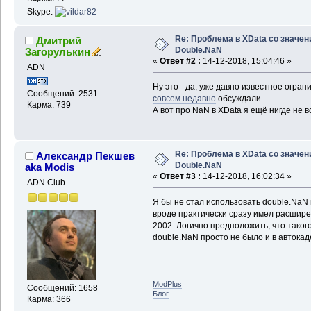
Skype:
Re: Проблема в XData со значе
Дмитрий
Double.NaN
Загорулькин
«
Ответ #2 :
14-12-2018, 15:04:46 »
ADN
Ну это - да, уже давно известное огра
Сообщений: 2531
совсем недавно
обсуждали.
Карма: 739
А вот про NaN в XData я ещё нигде не в
Re: Проблема в XData со значе
Александр Пекшев
Double.NaN
aka Modis
«
Ответ #3 :
14-12-2018, 16:02:34 »
ADN Club
Я бы не стал использовать double.NaN 
вроде практически сразу имел расшире
2002. Логично предположить, что тако
double.NaN просто не было и в автока
ModPlus
Сообщений: 1658
Блог
Карма: 366