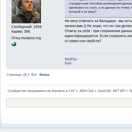
стандартным способом размещения данных 
typedvalue из строк, а из данных по типам.
которой я не вижу?
Не могу отвечать за Вильдара - мы хот
проектами )) Не знаю, что он там делае
Сообщений: 1658
Отвечу за себя - при сохранении данны
Карма: 366
идентифицируются. Если сохранить нес
Отец modplus.org
от каких они свойств?
ModPlus
Блог
Страницы: [
1
]
2
Все
Вверх
Сообщество программистов Autodesk в СНГ
»
ADN Club
»
AutoCAD .NET API
»
П