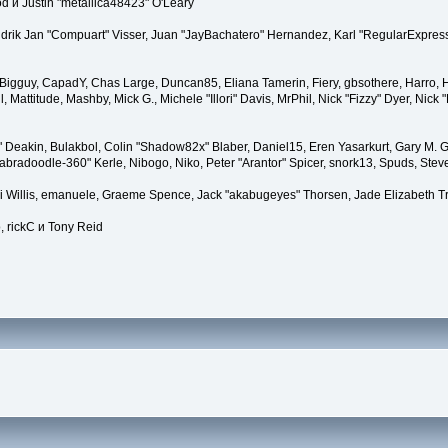
 и Justin "metallica48423" O'Leary
endrik Jan "Compuart" Visser, Juan "JayBachatero" Hernandez, Karl "RegularExpress
t, Bigguy, CapadY, Chas Large, Duncan85, Eliana Tamerin, Fiery, gbsothere, Harro, H
, Mattitude, Mashby, Mick G., Michele "Illori" Davis, MrPhil, Nick "Fizzy" Dyer, Nic
Deakin, Bulakbol, Colin "Shadow82x" Blaber, Daniel15, Eren Yasarkurt, Gary M. G
bradoodle-360" Kerle, Nibogo, Niko, Peter "Arantor" Spicer, snork13, Spuds, Stev
ii Willis, emanuele, Graeme Spence, Jack "akabugeyes" Thorsen, Jade Elizabeth T
, rickC и Tony Reid