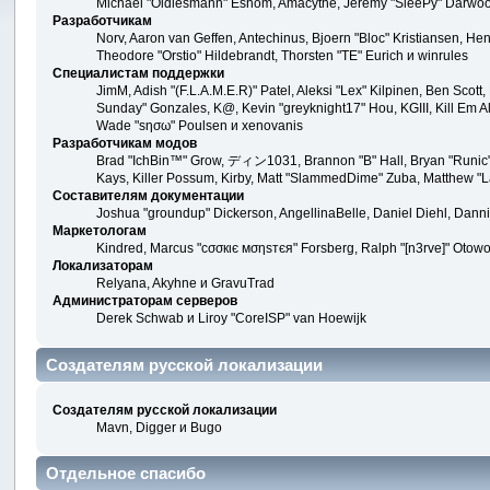
Michael "Oldiesmann" Eshom, Amacythe, Jeremy "SleePy" Darwood
Разработчикам
Norv, Aaron van Geffen, Antechinus, Bjoern "Bloc" Kristiansen, H
Theodore "Orstio" Hildebrandt, Thorsten "TE" Eurich и winrules
Специалистам поддержки
JimM, Adish "(F.L.A.M.E.R)" Patel, Aleksi "Lex" Kilpinen, Ben Scot
Sunday" Gonzales, K@, Kevin "greyknight17" Hou, KGIII, Kill Em All
Wade "sησω" Poulsen и xenovanis
Разработчикам модов
Brad "IchBin™" Grow, ディン1031, Brannon "B" Hall, Bryan "Runic" 
Kays, Killer Possum, Kirby, Matt "SlammedDime" Zuba, Matthew "La
Составителям документации
Joshua "groundup" Dickerson, AngellinaBelle, Daniel Diehl, Dann
Маркетологам
Kindred, Marcus "cσσкιє мσηѕтєя" Forsberg, Ralph "[n3rve]" Otowo
Локализаторам
Relyana, Akyhne и GravuTrad
Администраторам серверов
Derek Schwab и Liroy "CoreISP" van Hoewijk
Создателям русской локализации
Создателям русской локализации
Mavn, Digger и Bugo
Отдельное спасибо