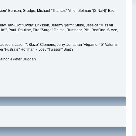
ion" Benson, Grudge, Michael "Thantos" Miller, Selman "[SiNaN]" Eser,
uw, Jan-Olof "Owdy" Eriksson, Jeremy "jerm" Strike, Jessica "Miss All
k "Ha²", Paul_Pauline, Piro "Sarge" Dhima, Rumbaar, Pitti, RedOne, S-Ace,
adsdon, Jason "JBlaze" Clemons, Jerry, Jonathan "vbgamer45" Valentin,
en "Fustrate" Hoffman и Joey "Tyrsson" Smith
rainor и Peter Duggan