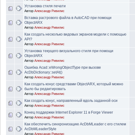
Установка стиля печати
Автор
Александр Ривилис
Вставка растрового файла в AutoCAD при помощи
ObjectARX
Автор
Александр Ривилис
Как создать несколько видовых экранов модели с помощью
API?
Автор
Александр Ривилис
Установка текущего визуального стиля при помощи
ObjectARX
Автор
Александр Ривилис
Ошибка Acad::eWrongObjectType при вызове
AcDbDictionary::setAt()
Автор
Александр Ривилис
Как создать конус средствами ObjectARX, который можно
было бы редактировать
Автор
Александр Ривилис
Как создать конус, направленный вдоль заданной оси
Автор
Александр Ривилис
Конец поддержки Internet Explorer 11 в Forge Viewer
Автор
Александр Ривилис
Как обеспечить синхронизацию AcDbMLeader с его стилем
AcDbMLeaderStyle
Автор
Александр Ривилис