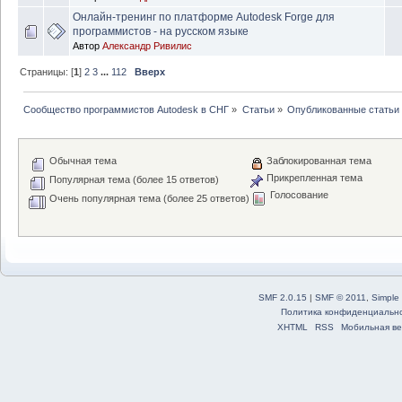
Онлайн-тренинг по платформе Autodesk Forge для
программистов - на русском языке
Автор
Александр Ривилис
Страницы: [
1
]
2
3
...
112
Вверх
Сообщество программистов Autodesk в СНГ
»
Статьи
»
Опубликованные статьи
Обычная тема
Заблокированная тема
Прикрепленная тема
Популярная тема (более 15 ответов)
Голосование
Очень популярная тема (более 25 ответов)
SMF 2.0.15
|
SMF © 2011
,
Simple
Политика конфиденциальн
XHTML
RSS
Мобильная ве