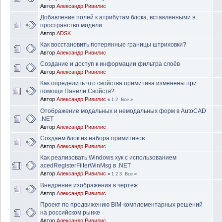
Автор
Александр Ривилис
Добавление полей к атрибутам блока, вставленными в
пространство модели
Автор
ADSK
Как восстановить потерянные границы штриховки?
Автор
Александр Ривилис
Создание и доступ к информации фильтра слоёв
Автор
Александр Ривилис
Как определить что свойства примитива изменены при
помощи Панели Свойств?
Автор
Александр Ривилис
«
1
2
Все
»
Отображение модальных и немодальных форм в AutoCAD
.NET
Автор
Александр Ривилис
Создаем блок из набора примитивов
Автор
Александр Ривилис
Как реализовать Windows хук с использованием
acedRegisterFilterWinMsg в .NET
Автор
Александр Ривилис
«
1
2
3
Все
»
Внедрение изображения в чертеж
Автор
Александр Ривилис
Проект по продвижению BIM-комплементарных решений
на российском рынке
Автор
Александр Ривилис