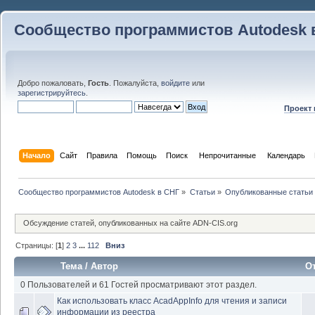
Сообщество программистов Autodesk 
Добро пожаловать,
Гость
. Пожалуйста,
войдите
или
зарегистрируйтесь
.
Проект
Начало
Сайт
Правила
Помощь
Поиск
 Непрочитанные 
Календарь
Сообщество программистов Autodesk в СНГ
»
Статьи
»
Опубликованные статьи
Обсуждение статей, опубликованных на сайте ADN-CIS.org
Страницы: [
1
]
2
3
...
112
Вниз
Тема
/
Автор
О
0 Пользователей и 61 Гостей просматривают этот раздел.
Как использовать класс AcadAppInfo для чтения и записи
информации из реестра