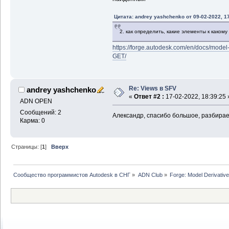
Цитата: andrey yashchenko от 09-02-2022, 1
2. как определить, какие элементы к какому
https://forge.autodesk.com/en/docs/model-
GET/
Re: Views в SFV
andrey yashchenko
«
Ответ #2 :
17-02-2022, 18:39:25 
ADN OPEN
Сообщений: 2
Александр, спасибо большое, разбира
Карма: 0
Страницы: [
1
]
Вверх
Сообщество программистов Autodesk в СНГ
»
ADN Club
»
Forge: Model Derivative