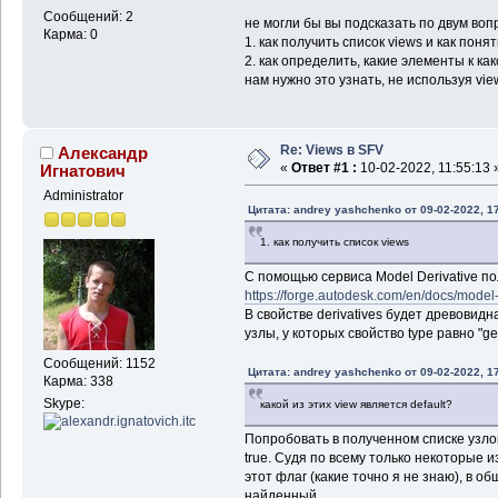
Сообщений: 2
не могли бы вы подсказать по двум воп
Карма: 0
1. как получить список views и как понят
2. как определить, какие элементы к ка
нам нужно это узнать, не используя view
Re: Views в SFV
Александр
«
Ответ #1 :
10-02-2022, 11:55:13 
Игнатович
Administrator
Цитата: andrey yashchenko от 09-02-2022, 1
1. как получить список views
С помощью сервиса Model Derivative по
https://forge.autodesk.com/en/docs/model-
В свойстве derivatives будет древовидн
узлы, у которых свойство type равно "ge
Сообщений: 1152
Цитата: andrey yashchenko от 09-02-2022, 1
Карма: 338
Skype:
какой из этих view является default?
Попробовать в полученном списке узлов
true. Судя по всему только некоторые
этот флаг (какие точно я не знаю), в о
найденный