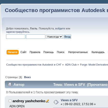
Сообщество программистов Autodesk 
Добро пожаловать,
Гость
. Пожалуйста,
войдите
или
зарегистрируйтесь
.
Начало
Сайт
Правила
Помощь
Поиск
 Непрочитанные 
Календарь
Сообщество программистов Autodesk в СНГ
»
ADN Club
»
Forge: Model Derivative
Страницы: [
1
]
Вниз
Автор
Тема: Views в SFV (Прочитано 
0 Пользователей и 1 Гость просматривают эту тему.
Views в SFV
andrey yashchenko
«
:
09-02-2022, 17:51:06 »
ADN OPEN