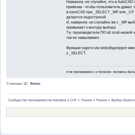
Наверное, не случайно, что в AutoCA
привязка - чтобы пользователь думал, 
в nanoCAD при _SELECT _WP или _CP пр
делается недоступной.
И, наверное, не случайно же с _WP выби
примыкает к контуру выбора.
Т.е. производители ПО об этой низкой 
так ее замыливают.
Функции
ssget
и
vla-selectbypolygon
имею
у _SELECT.
я не программист, а технолог. пытаюсь быт
Страницы: [
1
]
Вверх
Сообщество программистов Autodesk в СНГ
»
Разное
»
Разное
»
Выбор объекто