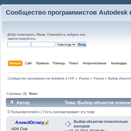
Сообщество программистов Autodesk 
Добро пожаловать,
Гость
. Пожалуйста,
войдите
или
зарегистрируйтесь
.
Начало
Сайт
Правила
Помощь
Поиск
 Непрочитанные 
Календарь
Сообщество программистов Autodesk в СНГ
»
Разное
»
Разное
»
Выбор объекто
Страницы: [
1
]
Вниз
Автор
Тема: Выбор объектов относи
раз)
0 Пользователей и 1 Гость просматривают эту тему.
Выбор объектов относительно
АлексЮстасу
контуров
ADN Club
«
:
31-10-2024, 03:48:48 »