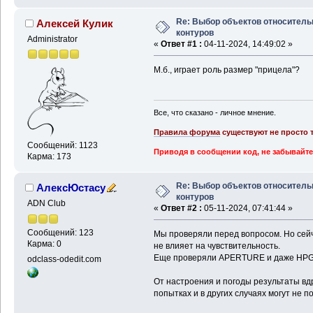
Re: Выбор объектов относитель
Алексей Кулик
контуров
Administrator
«
Ответ #1 :
04-11-2024, 14:49:02 »
М.б., играет роль размер "прицела"?
Все, что сказано - личное мнение.
Правила форума
существуют не просто т
Сообщений: 1123
Приводя в сообщении код, не забывайте
Карма: 173
Re: Выбор объектов относитель
АлексЮстасу
контуров
ADN Club
«
Ответ #2 :
05-11-2024, 07:41:44 »
Сообщений: 123
Мы проверяли перед вопросом. Но сейч
Карма: 0
не влияет на чувствительность.
Еще проверяли APERTURE и даже HPGA
odclass-odedit.com
От настроения и погоды результаты вд
попытках и в других случаях могут не п