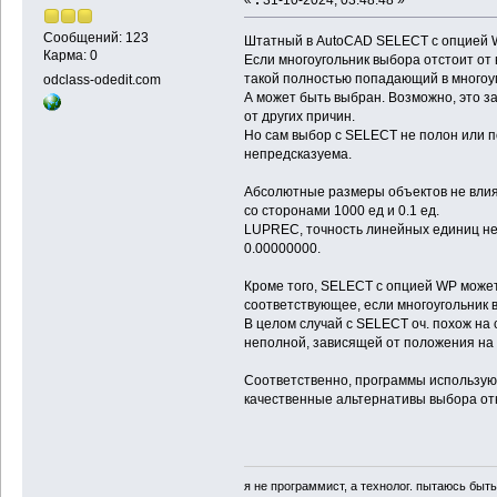
Сообщений: 123
Штатный в AutoCAD SELECT с опцией WP
Карма: 0
Если многоугольник выбора отстоит от 
такой полностью попадающий в многоуг
odclass-odedit.com
А может быть выбран. Возможно, это за
от других причин.
Но сам выбор с SELECT не полон или 
непредсказуема.
Абсолютные размеры объектов не влия
со сторонами 1000 ед и 0.1 ед.
LUPREC, точность линейных единиц не вл
0.00000000.
Кроме того, SELECT с опцией WP может
соответствующее, если многоугольник в
В целом случай с SELECT оч. похож на
неполной, зависящей от положения на 
Соответственно, программы использую
качественные альтернативы выбора от
я не программист, а технолог. пытаюсь быт