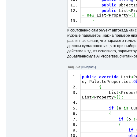
public
 ObjectI
public
 List
<
Pr
=
new
 List
<
Property
>
(
)
}
и собтсвенно сам объект автокада как с
нужные параметры, как на примере ниж
различные флаги, что параметр только
должны суммироваться, что при выборе
действие и тд, из основного, параметр
добавленному в AllProperties, считанное
Код - C#
[Выбрать]
public
override
 List
<
P
e, PaletteProperties
.
O
{
           List
<
Proper
List
<
Property
>
(
)
;
if
(
e 
is
 Cu
{
if
(
o 
!
{
if
els