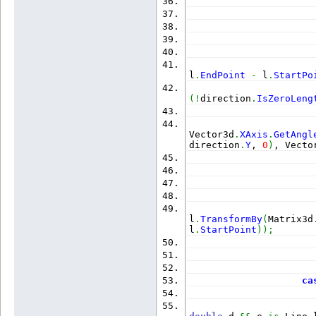
                      
                      
l
.
EndPoint
-
 l
.
StartPo
(
!
direction
.
IsZeroLeng
                      
Vector3d
.
XAxis
.
GetAngl
direction
.
Y
, 
0
)
, Vecto
                      
l
.
TransformBy
(
Matrix3d
l
.
StartPoint
)
)
;
ca