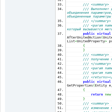
/// <summary>
/// Выполняет 
объединения параметров,
объединенные параметры
/// </summary>
/// <param nam
который вызывается мет
public
virtual
AfterUnitedAction
(
Unit
List
<
UnitedProperty
>
 p
{
}
/// <summary>
/// получение 
/// </summary>
/// <param nam
/// <param nam
/// <returns><
public
virtual
GetProperties
(
Entity e
{
return
new
}
/// <summary>
/// изменение 