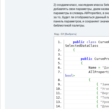
{
return
nul
2) создаем класс, наследник класса Sel
}
добавлять свои параметры, даем назва
параметры в словарь AllProperties, в 
/// <summary>
за то, будет ли отображаться данный п
/// список пар
панели
панель параметров, и сохраняет значе
библиотекой палитры.
/// </summary>
public
 Diction
get
;
 set
;
}
=
new
 Dict
Код - C#
[Выбрать]
/// <summary>
public
class
 Curve
/// проверяет,
SelectedDataClass
параметров
{
/// </summary>
/// <returns><
public
 CurvePr
public
bool
 Ch
{
{
            Name 
=
"Да
if
(
AllProperties
.
Values
.
            AllPropert
true
;
bool
>
return
fal
{
}
{
"Зам
}
{
"Уго
{
"Вер
}
{
"Тол
{
"Уро
{
"Дли