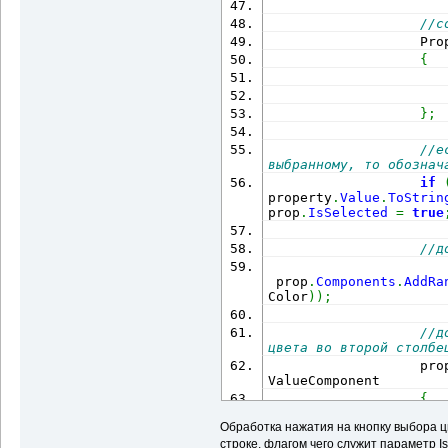
//с
                   Pro
{
                      
                      
}
;
//е
выбранному, то обознач
if
property
.
Value
.
ToStrin
prop
.
IsSelected
=
true
//д
 prop
.
Components
.
AddRa
Color
)
)
;
//д
цвета во второй столбе
                   pro
ValueComponent
{
                      
Обработка нажатия на кнопку выбора цв
                      
строке, флагом чего служит параметр Is