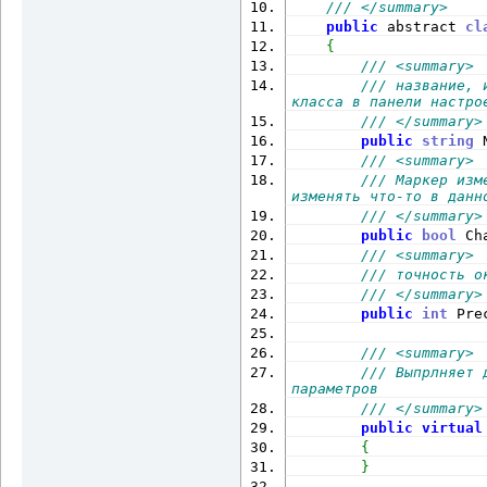
/// </summary>
public
 abstract 
cl
{
/// <summary>
/// название, 
класса в панели настро
/// </summary>
public
string
 
/// <summary>
/// Маркер изм
изменять что-то в данн
/// </summary>
public
bool
 Ch
/// <summary>
/// точность о
/// </summary>
public
int
 Pre
/// <summary>
/// Выпрлняет 
параметров
/// </summary>
public
virtual
{
}