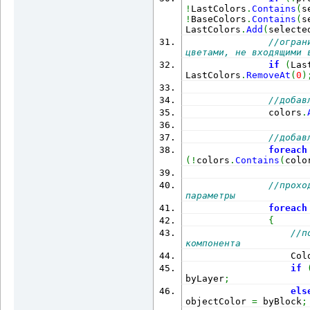
!
LastColors
.
Contains
(
s
!
BaseColors
.
Contains
(
s
LastColors
.
Add
(
selecte
//огран
цветами, не входящими 
if
(
Las
LastColors
.
RemoveAt
(
0
)
//добав
               colors
.
//добав
foreach
(
!
colors
.
Contains
(
colo
//прохо
параметры
foreach
{
//п
компонента
                   Col
if
byLayer
;
els
objectColor 
=
 byBlock
;