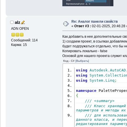
Re: Аналог панели свойств
alz
«
Ответ #3 :
02-01-2025, 20:46:28 
ADN OPEN
Как добавить в нее дополнительные св
Сообщений: 114
1) создаем проект, в ссылках добавляем
Карма: 15
будет подгружаться отдельно, что бы н
Копировать локально - false
Основой для нашего проекта служит кл
Код - C#
[Выбрать]
using
Autodesk.AutoCAD
using
System.Collectio
using
System.Linq
;
namespace
 PalettePrope
{
/// <summary>
/// Класс хранящий
параметров и методы их
/// для использова
данного класса, и пере
редактирования парамет