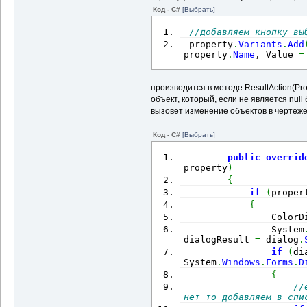
                      
Код - C#
[Выбрать]
color
.
ColorNameForDisp
                      
//добавляем кнопку вы
                      
 property
.
Variants
.
Add
}
)
;
property
.
Name
, Value 
=
                   pro
}
производится в методе ResultAction(Pro
объект, который, если не является null
вызовет изменение объектов в чертеж
//добав
               propert
Name 
=
 property
.
Name
, 
Код - C#
[Выбрать]
true
}
)
;
public
}
overrid
property
)
else
return
{
if
(
proper
//если выбр
пункт разных, и обозна
{
                ColorD
if
(
propert
property
.
Variants
.
Inse
System
property
.
Name
, IsVario
dialogResult 
=
 dialog
.
if
(
di
System
.
Windows
if
(
.
propert
Forms
.
D
property
.
Variants
.
Coun
{
property
.
Variants
.
Clea
//
}
нет то добавляем в спи