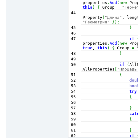
properties
.
Add
(
new
 Pro
this
)
{
 Group 
=
"Геоме
Property
(
"Длина"
, leng
"Геометрия"
}
)
;
}
if
properties
.
Add
(
new
 Pro
true
, 
this
)
{
 Group 
=
}
if
(
All
AllProperties
[
"Площадь
{
dou
boo
try
{
                      
}
cat
{
                      
}
if