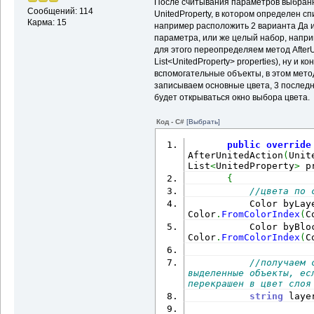
После считывания параметров выбранн
Сообщений: 114
UnitedProperty, в котором определен с
Карма: 15
например расположить 2 варианта Да и
параметра, или же целый набор, напри
                      
для этого переопределяем метод AfterUn
List<UnitedProperty> properties), ну и 
вспомогательные объекты, в этом мето
l
.
TransformBy
(
Matrix3d
записываем основные цвета, 3 последн
l
.
StartPoint
)
)
;
будет открываться окно выбора цвета.
Код - C#
[Выбрать]
public
override
AfterUnitedAction
(
Unit
List
<
UnitedProperty
>
 p
{
}
//цвета по 
}
           Color byLay
}
Color
.
FromColorIndex
(
C
           Color byBlo
Color
.
FromColorIndex
(
C
//получаем 
выделенные объекты, ес
перекрашен в цвет слоя
string
 laye