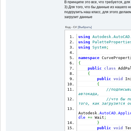
В принципе это все, что требуется, для
properties
.
Add
(
new
 Pro
this
)
{
 Group 
=
"Геоме
3) Для того, что бы данные из нашего 
if
подгрузить наш класс, для этого делае
(сумма)"
]
)
 properties
.
загрузит данные
(сумма)"
, area, 
true
, 
IsSum 
=
true
, Error 
=
 
Код - C#
[Выбрать]
}
}
using
Autodesk.AutoCAD
return
 prop
using
PalettePropertie
}
using
System
;
namespace
 CurvePropert
{
public
class
 AddPa
{
public
void
 In
{
//подписыв
автокада,
//что бы п
того, как загрузится о
Autodesk
.
AutoCAD
.
Appli
dle
+=
 Wait
;
}
public
void
 Te