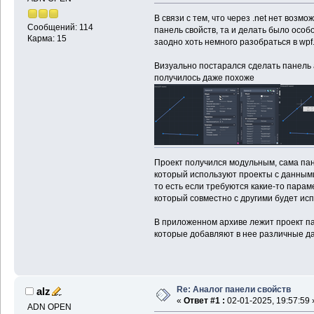
В связи с тем, что через .net нет воз
Сообщений: 114
панель свойств, та и делать было особо
Карма: 15
заодно хоть немного разобраться в wpf
Визуально постарался сделать панель 
получилось даже похоже
Проект получился модульным, сама пан
который используют проекты с данными
то есть если требуются какие-то парам
который совместно с другими будет исп
В приложенном архиве лежит проект па
которые добавляют в нее различные д
Re: Аналог панели свойств
alz
«
Ответ #1 :
02-01-2025, 19:57:59 
ADN OPEN