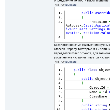
определение точности высот в цивиле
Код - C#
[Выбрать]
public
overrid
{
            Preсision 
Autodesk
.
Civil
.
Applica
iveDocument
.
Settings
.
D
evation
.
Precision
.
Valu
}
б) собственно само считывание нужных
классов Property, в которые мы и запи
передается класс объекта, для возмож
умолчанию в названии пишется назван
Код - C#
[Выбрать]
public
class
 Objec
{
public
 Object
(
{
            ObjectId 
=
            Name 
=
 id
.
            ClassName 
}
public
string
 
public
string
 