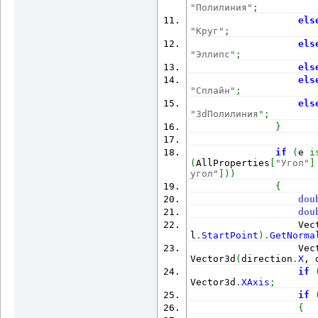
"Полилиния"
;
els
"Круг"
;
els
"Эллипс"
;
els
els
"Сплайн"
;
els
"3dПолилиния"
;
}
if
(
e 
i
(
AllProperties
[
"Угол"
]
угол"
]
)
)
{
dou
dou
                   Vec
l
.
StartPoint
)
.
GetNorma
                   Vec
Vector3d
(
direction
.
X
, 
if
Vector3d
.
XAxis
;
if
{