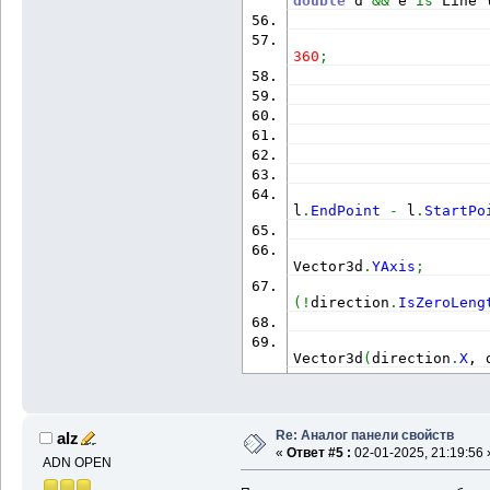
double
 d 
&&
 e 
is
 Line 
360
;
                      
                      
l
.
EndPoint
-
 l
.
StartPo
                      
                      
Vector3d
.
YAxis
;
(
!
direction
.
IsZeroLeng
                      
Vector3d
(
direction
.
X
, 
(
proj
.
IsZeroLength
(
)
)
 
                      
proj
.
TransformBy
(
Matri
Re: Аналог панели свойств
alz
Vector3d
.
ZAxis
, Point3
«
Ответ #5 :
02-01-2025, 21:19:56 
ADN OPEN
                      
proj
.
GetAngleTo
(
direct