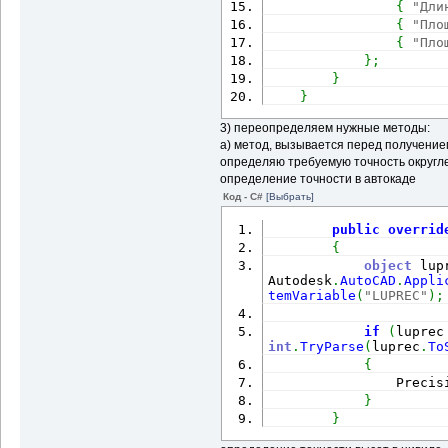
{
"Дли
{
"Пло
{
"Пло
}
;
}
}
3) переопределяем нужные методы:
а) метод, вызывается перед получением
определяю требуемую точность округл
определение точности в автокаде
Код - C#
[Выбрать]
public
overrid
{
object
 lup
Autodesk
.
AutoCAD
.
Appli
temVariable
(
"LUPREC"
)
;
if
(
luprec
int
.
TryParse
(
luprec
.
To
{
                Preсis
}
}