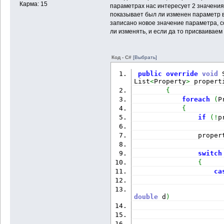
Карма: 15
параметрах нас интересует 2 значения,
показывает был ли изменен параметр в 
записано новое значение параметра, 
ли изменять, и если да то присваивае
Код - C#
[Выбрать]
public
override
void
 
List
<
Property
>
 propert
{
foreach
(
P
{
if
(
!
p
                proper
switch
{
ca
double
 d
)