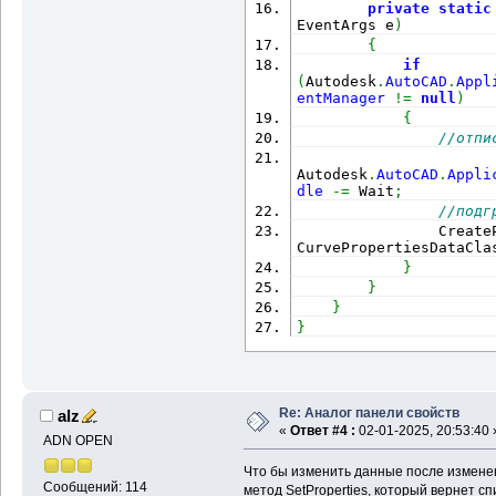
private
static
EventArgs e
)
{
if
(
Autodesk
.
AutoCAD
.
Appl
entManager
!=
null
)
{
//отпи
Autodesk
.
AutoCAD
.
Appli
dle
-=
 Wait
;
//подг
                Create
CurvePropertiesDataCla
}
}
}
}
Re: Аналог панели свойств
alz
«
Ответ #4 :
02-01-2025, 20:53:40 
ADN OPEN
Что бы изменить данные после измене
Сообщений: 114
метод SetProperties, который вернет с