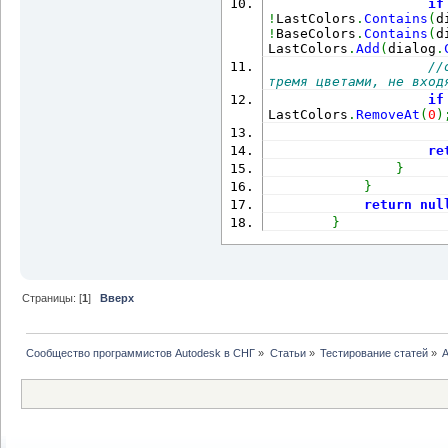
if
!
LastColors
/// <summary>
.
Contains
(
d
!
BaseColors
.
Contains
(
d
/// список сло
LastColors
.
Add
(
dialog
.
/// </summary>
//
private
 Dictio
тремя цветами, не вход
get
;
 set
;
}
=
new
 Dict
if
/// <summary>
LastColors
.
RemoveAt
(
0
)
/// список пос
/// </summary>
re
private
 List
<
C
}
new
 List
<
Color
>
(
)
;
}
/// <summary>
return
nul
/// Список баз
}
/// </summary>
private
 List
<
C
new
 List
<
Color
>
{
Страницы: [
1
]
Вверх
Autodesk
.
AutoCAD
.
Color
utoCAD
.
Colors
.
ColorMet
Сообщество программистов Autodesk в СНГ
»
Статьи
»
Тестирование статей
»
А
Autodesk
.
AutoCAD
.
Color
utoCAD
.
Colors
.
ColorMet
Autodesk
.
AutoCAD
.
Color
utoCAD
.
Colors
.
ColorMet