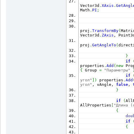
                      
Vector3d
.
XAxis
.
GetAngl
Math
.
PI
;
                      
proj
.
TransformBy
(
Matri
Vector3d
.
ZAxis
, Point3
                      
proj
.
GetAngleTo
(
direct
}
if
properties
.
Add
(
new
 Pro
{
 Group 
=
"Параметры"
if
угол"
]
)
 properties
.
Add
угол"
, vAngle, 
false
, 
}
if
(
All
AllProperties
[
"Длина (
{
dou
if
{