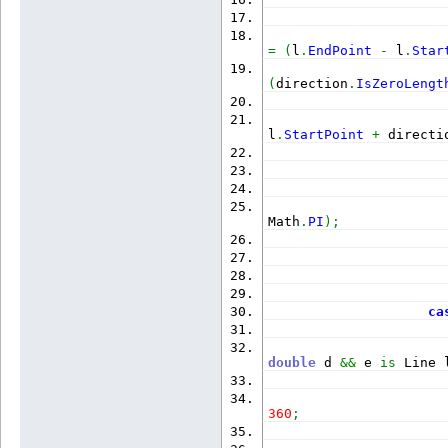
=
(
l
.
EndPoint
-
 l
.
Star
(
direction
.
IsZeroLengt
                      
l
.
StartPoint
+
 directi
                      
Math
.
PI
)
;
ca
double
 d 
&&
 e 
is
 Line 
360
;