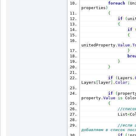
foreach
(
Un
properties
)
{
if
(
uni
{
if
{
                      
unitedProperty
.
Value
.
T
}
bre
}
}
if
(
Layers
.
Layers
[
layer
]
.
Color
;
if
(
propert
property
.
Value
is
 Colo
{
//списо
               List
<
Co
//если 
добавляем в список пос
if
(
!
pr