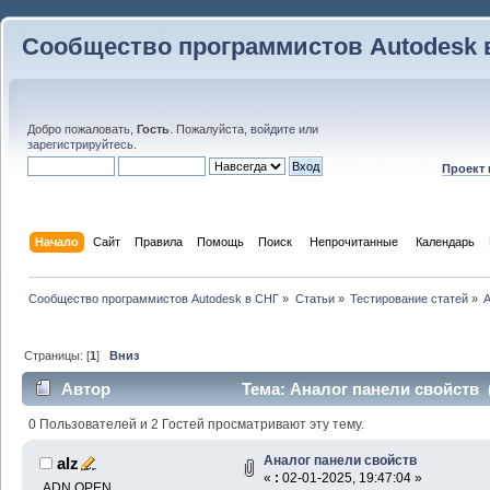
Сообщество программистов Autodesk 
Добро пожаловать,
Гость
. Пожалуйста,
войдите
или
зарегистрируйтесь
.
Проект
Начало
Сайт
Правила
Помощь
Поиск
 Непрочитанные 
Календарь
Сообщество программистов Autodesk в СНГ
»
Статьи
»
Тестирование статей
»
А
Страницы: [
1
]
Вниз
Автор
Тема: Аналог панели свойств 
0 Пользователей и 2 Гостей просматривают эту тему.
Аналог панели свойств
alz
«
:
02-01-2025, 19:47:04 »
ADN OPEN