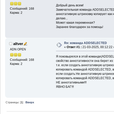
Добрый день всем!
Сообщений: 168
Замечательная команда ADDSELECTED, 
Карма: 2
аннотативную штриховку копирует как н
делаю...
Может какая переменная?
Заранее благодарен за помощь!
Re: команда ADDSELECTED
altver
«
Ответ #1 :
21-03-2025, 00:12:22 
ADN OPEN
Я поковырялся в этой команде(ADDSEL
Сообщений: 168
свойство аннотативности она берет из
Карма: 2
т.е. если создать аннотативную штрихов
копировать командой ADDSELECTED, вс
если создать Не аннотативную штриховк
копировать командой ADDSELECTED, вс
НЕ аннотативными!!!
ЯВНО БАГ!!!
Страницы: [
1
]
Вверх