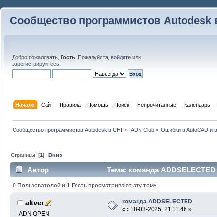
Сообщество программистов Autodesk 
Добро пожаловать,
Гость
. Пожалуйста,
войдите
или
зарегистрируйтесь
.
Начало
Сайт
Правила
Помощь
Поиск
 Непрочитанные 
Календарь
Сообщество программистов Autodesk в СНГ
»
ADN Club
»
Ошибки в AutoCAD и 
Страницы: [
1
]
Вниз
Автор
Тема: команда ADDSELECTED (
0 Пользователей и 1 Гость просматривают эту тему.
команда ADDSELECTED
altver
«
:
18-03-2025, 21:11:46 »
ADN OPEN