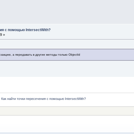
ия с помощью IntersectWith?
9 »
закцию, а передавать в другие методы только ObjectId
Как найти точки пересечения с помощью IntersectWith?