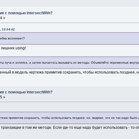
ия с помощью IntersectWith?
4 »
, 13:04:42
ошибка возникает?
 лишних using!
ты луча и эллипса, а затем пытаетесь вызывать их методы. Объявляйте переменные внутри 
енный в модель чертежа примитив сохранить, чтобы использовать позднее, но,
ия с помощью IntersectWith?
5 »
ежа примитив сохранить, чтобы использовать позднее, но, видимо, это не так надо было д
е транзакции в том же методе. Если где-то еще надо будет использовать - то 