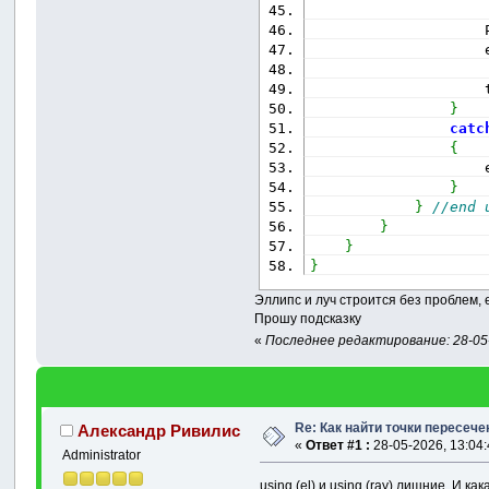
                    
                    
                    
}
catc
{
                    
}
}
//end 
}
}
}
Эллипс и луч строится без проблем, 
Прошу подсказку
«
Последнее редактирование: 28-05-
Re: Как найти точки пересече
Александр Ривилис
«
Ответ #1 :
28-05-2026, 13:04:
Administrator
using (el) и using (ray) лишние. И к