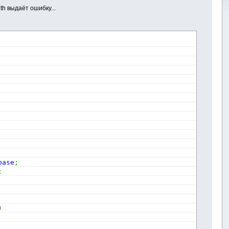
h выдаёт ошибку...
base
;
;
)