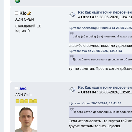
Re: Как найти точки пересечен
Klo
«
Ответ #3 :
28-05-2026, 13:41:3
ADN OPEN
Сообщений: 10
Цитата: Александр Ривилис от 28-05-2026
Карма: 0
using (el) и using (ray) лишние. И какая 
спасибо огромное, помогло удаление
Цитата: avc от 28-05-2026, 13:15:14
Да, забавно вы сначала диспозите объек
тут не заметил. Просто хотел добавл
Re: Как найти точки пересечен
avc
«
Ответ #4 :
28-05-2026, 13:50:1
ADN Club
Цитата: Klo от 28-05-2026, 13:41:34
Просто хотел добавленный в модель черт
Если использовать - то внутри той ж
другие методы только ObjectId.