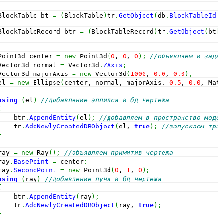
BlockTable bt 
=
(
BlockTable
)
tr
.
GetObject
(
db
.
BlockTableId
BlockTableRecord btr 
=
(
BlockTableRecord
)
tr
.
GetObject
(
bt
Point3d center 
=
new
 Point3d
(
0
, 
0
, 
0
)
;
//объявляем и зад
Vector3d normal 
=
 Vector3d
.
ZAxis
;
Vector3d majorAxis 
=
new
 Vector3d
(
1000
, 
0.0
, 
0.0
)
;
el 
=
new
 Ellipse
(
center, normal, majorAxis, 
0.5
, 
0.0
, Ma
using
(
el
)
//добавление эллипса в бд чертежа
{
    btr
.
AppendEntity
(
el
)
;
//добавляем в пространство мод
    tr
.
AddNewlyCreatedDBObject
(
el, 
true
)
;
//запускаем тр
}
ray 
=
new
 Ray
(
)
;
//объявляем примитив чертежа
ray
.
BasePoint
=
 center
;
ray
.
SecondPoint
=
new
 Point3d
(
0
, 
1
, 
0
)
;
using
(
ray
)
//добавление луча в бд чертежа
{
    btr
.
AppendEntity
(
ray
)
;
    tr
.
AddNewlyCreatedDBObject
(
ray, 
true
)
;
}