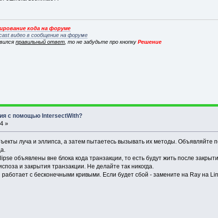
рование кода на форуме
cast видео в сообщение на форуме
явился
правильный ответ
, то не забудьте про кнопку
Решение
ия с помощью IntersectWith?
4 »
бъекты луча и эллипса, а затем пытаетесь вызывать их методы. Объявляйте п
а.
llipse объявлены вне блока кода транзакции, то есть будут жить после закры
споза и закрытия транзакции. Не делайте так никогда.
ith работает с бесконечными кривыми. Если будет сбой - замените на Ray на Li