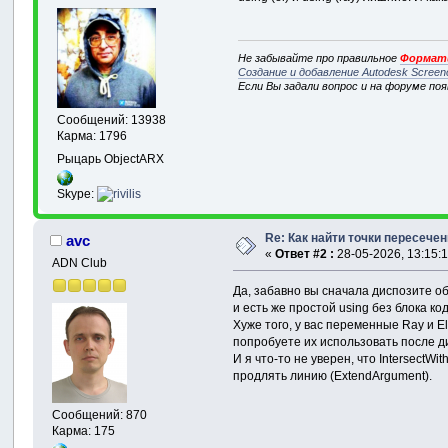
Не забывайте про правильное
Формати
Создание и добавление Autodesk Screen
Если Вы задали вопрос и на форуме по
Сообщений: 13938
Карма: 1796
Рыцарь ObjectARX
Skype:
Re: Как найти точки пересечен
avc
«
Ответ #2 :
28-05-2026, 13:15:1
ADN Club
Да, забавно вы сначала диспозите о
и есть же простой using без блока код
Хуже того, у вас переменные Ray и E
попробуете их использовать после ди
И я что-то не уверен, что IntersectW
продлять линию (ExtendArgument).
Сообщений: 870
Карма: 175