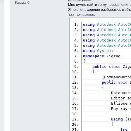
Карма: 0
Мне нужно найти точку пересечения э
Я не очень хорошо разбираюсь в объ
Код - C#
[Выбрать]
using
Autodesk.AutoC
using
Autodesk.AutoC
using
Autodesk.AutoC
using
Autodesk.AutoC
using
Autodesk.AutoC
using
System
;
namespace
 Zigzag
{
public
class
 Zig
{
[
CommandMeth
public
void
 
{
            Database
            Editor e
            Ellipse 
            Ray ray 
using
(
T
{
try