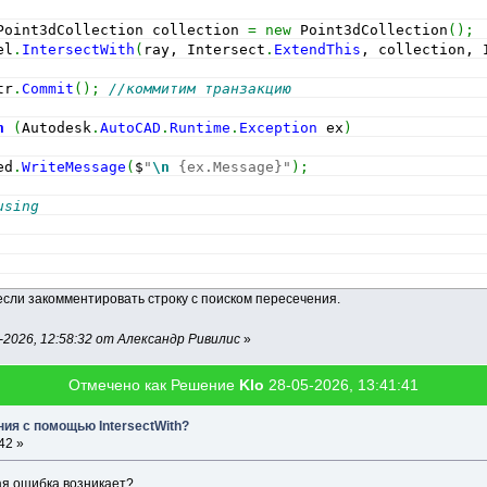
Point3dCollection collection 
=
new
 Point3dCollection
(
)
;
el
.
IntersectWith
(
ray, Intersect
.
ExtendThis
, collection, 
tr
.
Commit
(
)
;
//коммитим транзакцию
h
(
Autodesk
.
AutoCAD
.
Runtime
.
Exception
 ex
)
ed
.
WriteMessage
(
$
"
\n
 {ex.Message}"
)
;
using            
если закомментировать строку с поиском пересечения.
2026, 12:58:32 от Александр Ривилис
»
Отмечено как Решение
Klo
28-05-2026, 13:41:41
ния с помощью IntersectWith?
42 »
акая ошибка возникает?