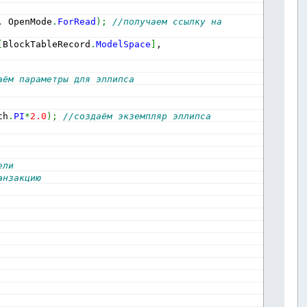
, OpenMode
.
ForRead
)
;
//получаем ссылку на 
[
BlockTableRecord
.
ModelSpace
]
, 
аём параметры для эллипса
th
.
PI
*
2.0
)
;
//создаём экземпляр эллипса
ели
анзакцию