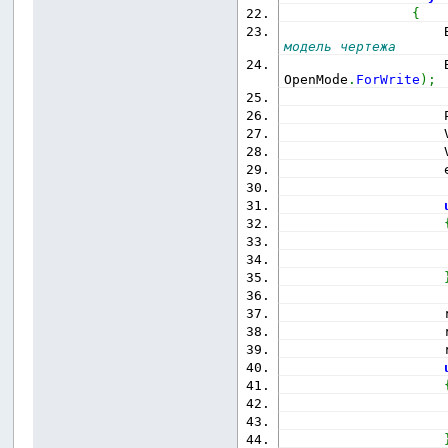
{
                    
модель чертежа
                    
OpenMode
.
ForWrite
)
;
                    
                    
                    
                    
                    
                    
                    
                    
                    
                    
                    