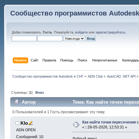
Сообщество программистов Autodesk
Добро пожаловать,
Гость
. Пожалуйста,
войдите
или
зарегистрируйтесь
.
Начало
Сайт
Правила
Помощь
Поиск
 Непрочитанные 
Календарь
Сообщество программистов Autodesk в СНГ
»
ADN Club
»
AutoCAD .NET API
»
Страницы: [
1
]
Вниз
Автор
Тема: Как найти точки перес
0 Пользователей и 1 Гость просматривают эту тему.
Как найти точки пересечения 
Klo
«
:
28-05-2026, 12:53:31 »
ADN OPEN
Сообщений: 10
Добрый день!