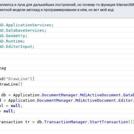
ллипса и луча для дальнейших построений, но почему-то функция IntersectWit
ектной модели автокад и программировании в нём, но вот мой код:
AD.ApplicationServices
;
AD.DatabaseServices
;
AD.Geometry
;
AD.Runtime
;
AD.EditorInput
;
zag
od
(
"DrawLine"
)
]
DrawLine
(
)
 db 
=
 Application
.
DocumentManager
.
MdiActiveDocument
.
Data
d 
=
 Application
.
DocumentManager
.
MdiActiveDocument
.
Editor
el 
=
null
;
=
null
;
ransaction tr 
=
 db
.
TransactionManager
.
StartTransaction
(
)