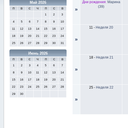
Дни рождения:
Марина
Май 2026
(39)
»
П
В
С
Ч
П
С
В
1
2
3
4
5
6
7
8
9
10
11
-
Неделя 20
11
12
13
14
15
16
17
18
19
20
21
22
23
24
»
25
26
27
28
29
30
31
Июнь 2026
18
-
Неделя 21
П
В
С
Ч
П
С
В
1
2
3
4
5
6
7
»
8
9
10
11
12
13
14
15
16
17
18
19
20
21
22
23
24
25
26
27
28
25
-
Неделя 22
29
30
»