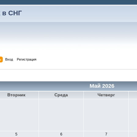
 в СНГ
ь
Вход
Регистрация
Май 2026
Вторник
Среда
Четверг
5
6
7