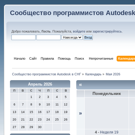
Сообщество программистов Autodesk
Добро пожаловать,
Гость
. Пожалуйста,
войдите
или
зарегистрируйтесь
.
Начало
Сайт
Правила
Помощь
Поиск
 Непрочитанные 
Календар
Сообщество программистов Autodesk в СНГ
»
Календарь
»
Мая 2026
«
Апрель 2026
П
В
С
Ч
П
С
В
Понедельник
1
2
3
4
5
6
7
8
9
10
11
12
13
14
15
16
17
18
19
»
20
21
22
23
24
25
26
27
28
29
30
4
-
Неделя 19