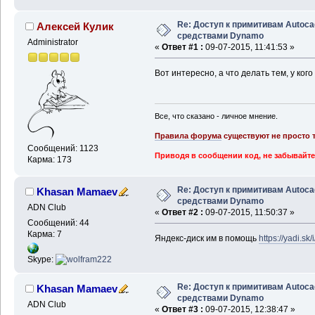
Re: Доступ к примитивам Autoca
Алексей Кулик
средствами Dynamo
Administrator
«
Ответ #1 :
09-07-2015, 11:41:53 »
Вот интересно, а что делать тем, у ког
Все, что сказано - личное мнение.
Правила форума
существуют не просто т
Сообщений: 1123
Приводя в сообщении код, не забывайте
Карма: 173
Re: Доступ к примитивам Autoca
Khasan Mamaev
средствами Dynamo
ADN Club
«
Ответ #2 :
09-07-2015, 11:50:37 »
Сообщений: 44
Карма: 7
Яндекс-диск им в помощь
https://yadi.
Skype:
Re: Доступ к примитивам Autoca
Khasan Mamaev
средствами Dynamo
ADN Club
«
Ответ #3 :
09-07-2015, 12:38:47 »