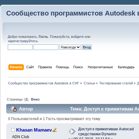
Сообщество программистов Autodesk 
Добро пожаловать,
Гость
. Пожалуйста,
войдите
или
зарегистрируйтесь
.
Начало
Сайт
Правила
Помощь
Поиск
 Непрочитанные 
Календарь
Сообщество программистов Autodesk в СНГ
»
Статьи
»
Тестирование статей
»
Страницы: [
1
]
Вниз
Автор
Тема: Доступ к примитивам A
(Прочитано 26276 раз)
0 Пользователей и 1 Гость просматривают эту тему.
Доступ к примитивам Autocad
Khasan Mamaev
средствами Dynamo
ADN Club
«
:
09-07-2015, 10:11:54 »