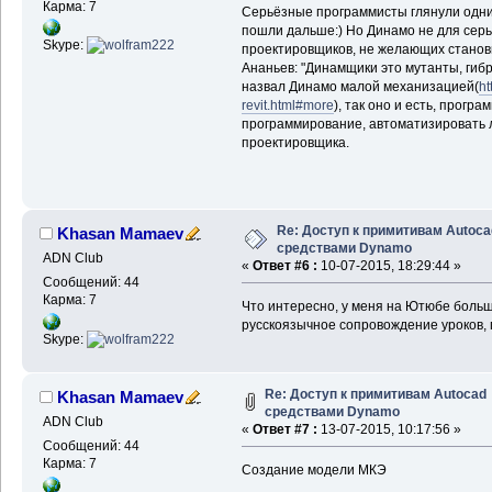
Карма: 7
Серьёзные программисты глянули одним
пошли дальше:) Но Динамо не для серь
Skype:
проектировщиков, не желающих станов
Ананьев: "Динамщики это мутанты, гиб
назвал Динамо малой механизацией(
ht
revit.html#more
), так оно и есть, прогр
программирование, автоматизировать
проектировщика.
Re: Доступ к примитивам Autoca
Khasan Mamaev
средствами Dynamo
ADN Club
«
Ответ #6 :
10-07-2015, 18:29:44 »
Сообщений: 44
Карма: 7
Что интересно, у меня на Ютюбе больш
русскоязычное сопровождение уроков, 
Skype:
Re: Доступ к примитивам Autocad
Khasan Mamaev
средствами Dynamo
ADN Club
«
Ответ #7 :
13-07-2015, 10:17:56 »
Сообщений: 44
Карма: 7
Создание модели МКЭ