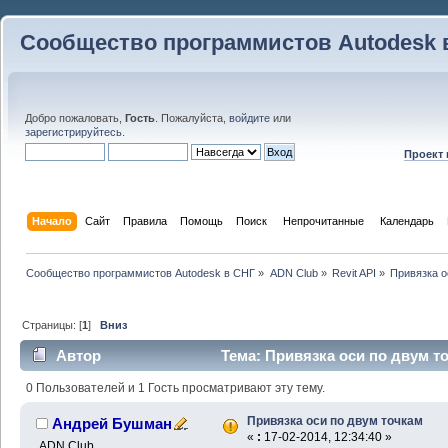
Сообщество программистов Autodesk 
Добро пожаловать,
Гость
. Пожалуйста,
войдите
или
зарегистрируйтесь
.
Проект
Начало
Сайт
Правила
Помощь
Поиск
 Непрочитанные 
Календарь
Сообщество программистов Autodesk в СНГ
»
ADN Club
»
Revit API
»
Привязка о
Страницы: [
1
]
Вниз
Автор
Тема: Привязка оси по двум то
0 Пользователей и 1 Гость просматривают эту тему.
Привязка оси по двум точкам
Андрей Бушман
«
:
17-02-2014, 12:34:40 »
ADN Club