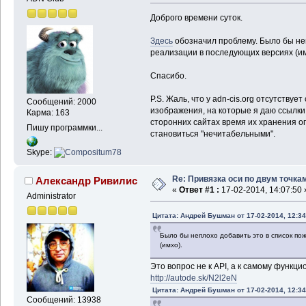
Доброго времени суток.
Здесь
обозначил проблему. Было бы неп
реализации в последующих версиях (им
Спасибо.
P.S. Жаль, что у adn-cis.org отсутствуе
Сообщений: 2000
изображения, на которые я даю ссылки, 
Карма: 163
сторонних сайтах время их хранения ог
Пишу программки...
становиться "нечитабельными".
Skype:
Re: Привязка оси по двум точка
Александр Ривилис
«
Ответ #1 :
17-02-2014, 14:07:50 
Administrator
Цитата: Андрей Бушман от 17-02-2014, 12:34
Было бы неплохо добавить это в список п
(имхо).
Это вопрос не к API, а к самому функцио
http://autode.sk/N2l2eN
Цитата: Андрей Бушман от 17-02-2014, 12:34
Сообщений: 13938