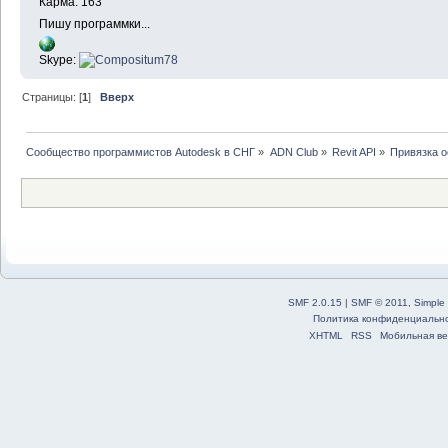
Карма: 163
Пишу программки...
Skype:
Страницы: [
1
]
Вверх
Сообщество программистов Autodesk в СНГ
»
ADN Club
»
Revit API
»
Привязка о
SMF 2.0.15
|
SMF © 2011
,
Simple
Политика конфиденциальн
XHTML
RSS
Мобильная ве