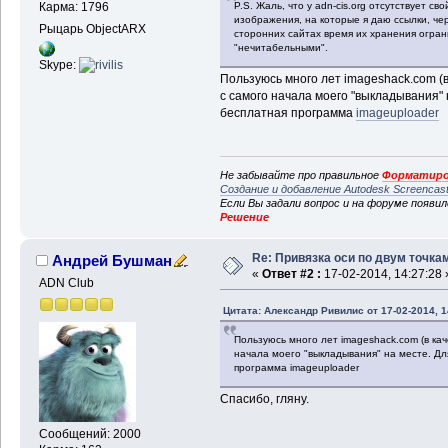
Карма: 1796
P.S. Жаль, что у adn-cis.org отсутствует св
изображения, на которые я даю ссылки, чере
Рыцарь ObjectARX
сторонних сайтах время их хранения ограни
"нечитабельными".
Skype:
Пользуюсь много лет imageshack.com (в 
с самого начала моего "выкладывания"
бесплатная программа
imageuploader
Не забывайте про правильное
Форматиро
Создание и добавление Autodesk Screencas
Если Вы задали вопрос и на форуме появи
Решение
Re: Привязка оси по двум точка
Андрей Бушман
«
Ответ #2 :
17-02-2014, 14:27:28 
ADN Club
Цитата: Александр Ривилис от 17-02-2014, 1
Пользуюсь много лет imageshack.com (в каче
начала моего "выкладывания" на месте. Д
программа imageuploader
Спасибо, гляну.
Сообщений: 2000