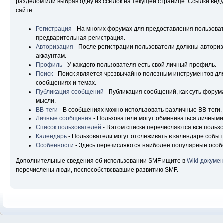
разделом или выбрав одну из ссылок на текущей странице. Ссылки ве
сайте.
Регистрация
- На многих форумах для предоставления пользова
предварительная регистрация.
Авторизация
- После регистрации пользователи должны авторизо
аккаунтам.
Профиль
- У каждого пользователя есть свой личный профиль.
Поиск
- Поиск является чрезвычайно полезным инструментов д
сообщениях и темах.
Публикация сообщений
- Публикация сообщений, как суть форум
мысли.
BB-теги
- В сообщениях можно использовать различные BB-теги.
Личные сообщения
- Пользователи могут обмениваться личным
Список пользователей
- В этом списке перечисляются все польз
Календарь
- Пользователи могут отслеживать в календаре событ
Особенности
- Здесь перечисляются наиболее популярные особ
Дополнительные сведения об использовании SMF ищите в
Wiki-докуме
перечислены люди, поспособствовавшие развитию SMF.