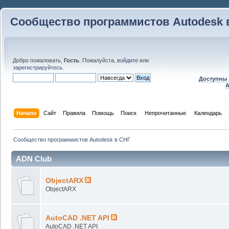
Сообщество программистов Autodesk 
Добро пожаловать,
Гость
. Пожалуйста,
войдите
или
зарегистрируйтесь
.
Доступны 
A
Начало
Сайт
Правила
Помощь
Поиск
 Непрочитанные 
Календарь
Сообщество программистов Autodesk в СНГ
ADN Club
ObjectARX
ObjectARX
AutoCAD .NET API
AutoCAD .NET API