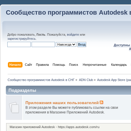
Сообщество программистов Autodesk 
Добро пожаловать,
Гость
. Пожалуйста,
войдите
или
зарегистрируйтесь
.
Доступны 
A
Начало
Сайт
Правила
Помощь
Поиск
 Непрочитанные 
Календарь
Сообщество программистов Autodesk в СНГ
»
ADN Club
»
Autodesk App Store (р
Подразделы
Приложения наших пользователей
В этом разделе Вы можете публиковать ссылки на свои
приложения в Магазине Приложений Autodesk.
Магазин приложений Autodesk - https://apps.autodesk.com/ru