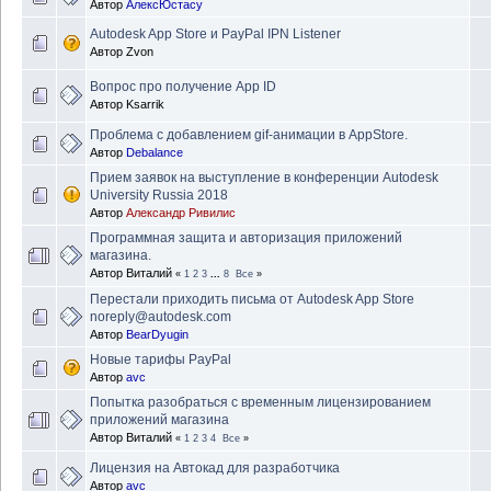
Автор
АлексЮстасу
Autodesk App Store и PayPal IPN Listener
Автор
Zvon
Вопрос про получение App ID
Автор
Ksarrik
Проблема с добавлением gif-анимации в AppStore.
Автор
Debalance
Прием заявок на выступление в конференции Autodesk
University Russia 2018
Автор
Александр Ривилис
Программная защита и авторизация приложений
магазина.
Автор
Виталий
«
1
2
3
...
8
Все
»
Перестали приходить письма от Autodesk App Store
noreply@autodesk.com
Автор
BearDyugin
Новые тарифы PayPal
Автор
avc
Попытка разобраться с временным лицензированием
приложений магазина
Автор
Виталий
«
1
2
3
4
Все
»
Лицензия на Автокад для разработчика
Автор
avc