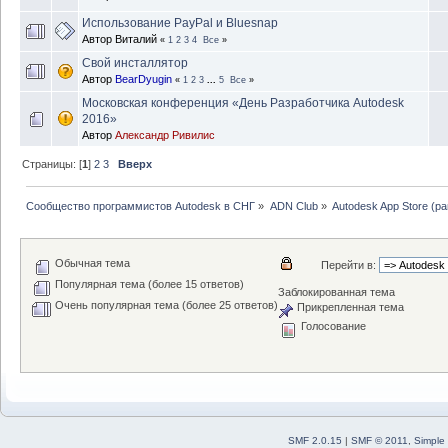
Использование PayPal и Bluesnap
Автор
Виталий
«
1
2
3
4
Все
»
Свой инсталлятор
Автор
BearDyugin
«
1
2
3
...
5
Все
»
Московская конференция «День Разработчика Autodesk
2016»
Автор
Александр Ривилис
Страницы: [
1
]
2
3
Вверх
Сообщество программистов Autodesk в СНГ
»
ADN Club
»
Autodesk App Store (р
Обычная тема
Перейти в:
Популярная тема (более 15 ответов)
Заблокированная тема
Очень популярная тема (более 25 ответов)
Прикрепленная тема
Голосование
SMF 2.0.15
|
SMF © 2011
,
Simple