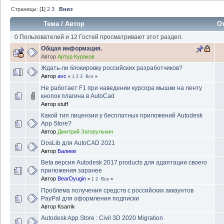
Страницы: [
1
]
2
3
Вниз
Тема
/
Автор
О
0 Пользователей и 12 Гостей просматривают этот раздел.
Общая информация.
Автор
Артур Кураков
Ждать-ли блокировку российских разработчиков?
Автор
avc
«
1
2
3
Все
»
Не работает F1 при наведении курсора мышки на ленту
кнопок плагина в AutoCad
Автор
stuff
Какой тип лицензии у бесплатных приложений Autodesk
App Store?
Автор
Дмитрий Загорулькин
DosLib для AutoCAD 2021
Автор
Балиев
Beta версия Autodesk 2017 products для адаптации своего
приложения заранее
Автор
BearDyugin
«
1
2
Все
»
Проблема получения средств с российских аккаунтов
PayPal для оформления подписки
Автор
Ksarrik
Autodesk App Store : Civil 3D 2020 Migration