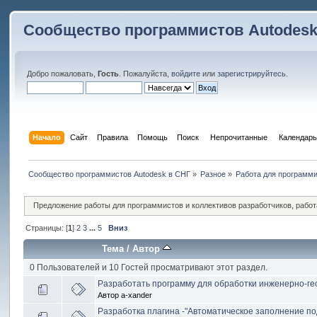
Сообщество программистов Autodesk
Добро пожаловать,
Гость
. Пожалуйста,
войдите
или
зарегистрируйтесь
.
Начало
Сайт
Правила
Помощь
Поиск
 Непрочитанные 
Календарь
Сообщество программистов Autodesk в СНГ
»
Разное
»
Работа для программ
Предложение работы для программистов и коллективов разработчиков, рабо
Страницы: [
1
]
2
3
...
5
Вниз
Тема
/
Автор
0 Пользователей и 10 Гостей просматривают этот раздел.
Разработать программу для обработки инженерно-ге
Автор
a-xander
Разработка плагина -"Автоматическое заполнение по