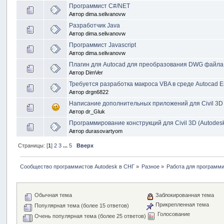
Программист С#/NET
Автор
dima.selivanovw
Разработчик Java
Автор
dima.selivanovw
Программист Javascript
Автор
dima.selivanovw
Плагин для Autocad для преобразования DWG файла
Автор
DimVer
Требуется разработка макроса VBA в среде Autocad Ent
Автор
drgn6822
Написание дополнительных приложений для Civil 3D
Автор
dr_Gluk
Программирование конструкций для Civil 3D (Autode
Автор
durasovartyom
Страницы: [
1
]
2
3
...
5
Вверх
Сообщество программистов Autodesk в СНГ
»
Разное
»
Работа для программ
Обычная тема
Заблокированная тема
Прикрепленная тема
Популярная тема (более 15 ответов)
Голосование
Очень популярная тема (более 25 ответов)