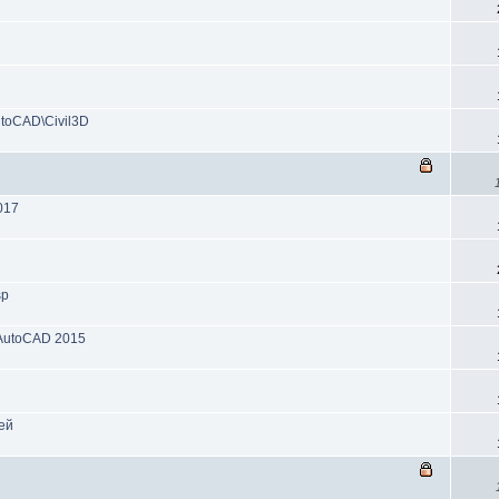
toCAD\Civil3D
017
sp
 AutoCAD 2015
ей