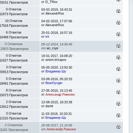
от
D_TRex
29151 Просмотров
0 Ответов
03-02-2019, 16:43:31
от
AlexandrRos
11873 Просмотров
10 Ответов
04-02-2019, 17:07:06
от
AlexandrRos
17918 Просмотров
6 Ответов
25-01-2018, 16:57:16
от
trir
16468 Просмотров
0 Ответов
09-12-2014, 14:56:46
от
an_cspr
12903 Просмотров
0 Ответов
19-01-2017, 16:08:20
от
artem.khrapov
11627 Просмотров
3 Ответов
05-05-2020, 13:50:30
от
Владимир Шу
20913 Просмотров
5 Ответов
03-08-2016, 05:20:33
от
BearDyugin
18491 Просмотров
8 Ответов
27-05-2016, 15:13:45
от
Александр Ривилис
15073 Просмотров
2 Ответов
13-08-2015, 18:33:38
от
damir
13912 Просмотров
3 Ответов
11-03-2018, 10:20:31
от
Владимир Шу
12115 Просмотров
2 Ответов
29-08-2017, 21:16:06
от
Александр Ривилис
11181 Просмотров