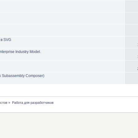
 в SVG
erprise Industry Model.
sk Subassembly Composer)
истов
»
Работа для разработчиков