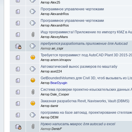
Автор
Alex25
Программное управление чертежами
Автор
AlexandrRos
Программное управление чертежами
Автор
AlexandrRos
Ищу программиста! Приложение по импорту KMZ в Au
Автор
AlexeyMans
требуется разработать приложение для Autocad
Автор
an_cspr
Требуется программист под AutoCAD Plant 3D 2015-2
Автор
artem.khrapov
Автоматический вынос размеров по маштабу
Автор
aset224
GetBoundedVolumes для Civil 3D, чтоб вызывать из Li
Автор
BearDyugin
Система проверки проектно-изыскательских данных
Автор
Dale_Cooper
Заказная разработка Revit, Navisworks, Vault (DBMS)
Автор
damir
программа на базе автокад. проектирование стеллаж
Автор
DEIM
Нужно написать макрос для autocad и excel
Автор
DenisF