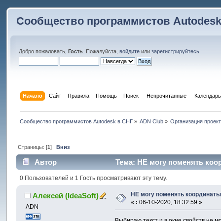
Сообщество программистов Autodesk
Добро пожаловать,
Гость
. Пожалуйста,
войдите
или
зарегистрируйтесь
.
Начало
Сайт
Правила
Помощь
Поиск
 Непрочитанные 
Календарь
Сообщество программистов Autodesk в СНГ
»
ADN Club
»
Организация проек
Страницы: [
1
]
Вниз
Автор
Тема: НЕ могу поменять коор
0 Пользователей и 1 Гость просматривают эту тему.
НЕ могу поменять координаты
Алексей (IdeaSoft)
«
:
06-10-2020, 18:32:59 »
ADN
Выбираю текст и в окне свойств не м