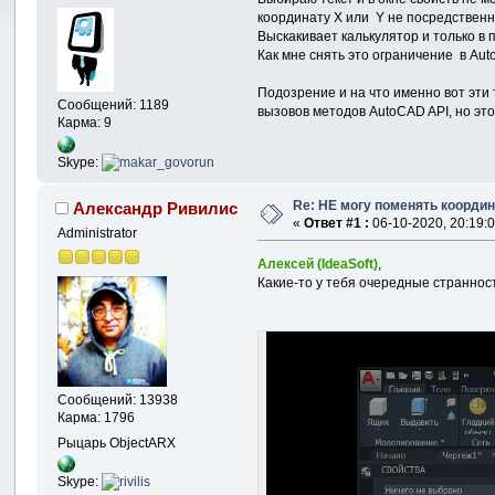
координату X или Y не посредственн
Выскакивает калькулятор и только в 
Как мне снять это ограничение в Au
Подозрение и на что именно вот эти
Сообщений: 1189
вызовов методов AutoCAD API, но это
Карма: 9
Skype:
Re: НЕ могу поменять координ
Александр Ривилис
«
Ответ #1 :
06-10-2020, 20:19:0
Administrator
Алексей (IdeaSoft)
,
Какие-то у тебя очередные странност
Сообщений: 13938
Карма: 1796
Рыцарь ObjectARX
Skype: