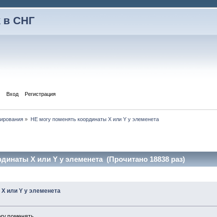
 в СНГ
Вход
Регистрация
тирования
»
НЕ могу поменять координаты X или Y у элеменета 
динаты X или Y у элеменета (Прочитано 18838 раз)
 X или Y у элеменета
огу поменять