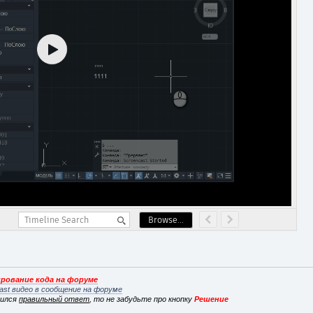
рование кода на форуме
ast видео в сообщение на форуме
вился
правильный ответ
, то не забудьте про кнопку
Решение