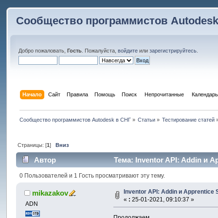
Сообщество программистов Autodesk
Добро пожаловать,
Гость
. Пожалуйста,
войдите
или
зарегистрируйтесь
.
Начало
Сайт
Правила
Помощь
Поиск
 Непрочитанные 
Календарь
Сообщество программистов Autodesk в СНГ
»
Статьи
»
Тестирование статей
Страницы: [
1
]
Вниз
Автор
Тема: Inventor API: Addin и A
0 Пользователей и 1 Гость просматривают эту тему.
Inventor API: Addin и Apprentice 
mikazakov
«
:
25-01-2021, 09:10:37 »
ADN
Продолжаем