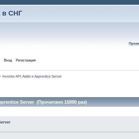
 в СНГ
Проек
Вход
Регистрация
»
Inventor API: Addin и Apprentice Server
pprentice Server (Прочитано 15890 раз)
Server