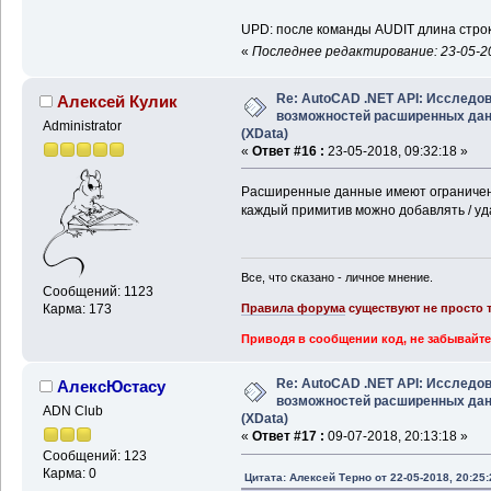
UPD: после команды AUDIT длина строк
«
Последнее редактирование: 23-05-20
Re: AutoCAD .NET API: Исследо
Алексей Кулик
возможностей расширенных да
Administrator
(XData)
«
Ответ #16 :
23-05-2018, 09:32:18 »
Расширенные данные имеют ограничение
каждый примитив можно добавлять / уда
Все, что сказано - личное мнение.
Сообщений: 1123
Правила форума
существуют не просто т
Карма: 173
Приводя в сообщении код, не забывайте
Re: AutoCAD .NET API: Исследо
АлексЮстасу
возможностей расширенных да
ADN Club
(XData)
«
Ответ #17 :
09-07-2018, 20:13:18 »
Сообщений: 123
Карма: 0
Цитата: Алексей Терно от 22-05-2018, 20:25: