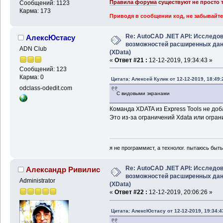
Правила форума
существуют не просто т
Сообщений: 1123
Карма: 173
Приводя в сообщении код, не забывайте
Re: AutoCAD .NET API: Исследо
АлексЮстасу
возможностей расширенных да
ADN Club
(XData)
«
Ответ #21 :
12-12-2019, 19:34:43 »
Сообщений: 123
Карма: 0
Цитата: Алексей Кулик от 12-12-2019, 18:49:
odclass-odedit.com
С видовыми экранами
Команда XDATA из Express Tools не доба
Это из-за ограничений Xdata или огра
я не программист, а технолог. пытаюсь быт
Re: AutoCAD .NET API: Исследо
Александр Ривилис
возможностей расширенных да
Administrator
(XData)
«
Ответ #22 :
12-12-2019, 20:06:26 »
Цитата: АлексЮстасу от 12-12-2019, 19:34:4