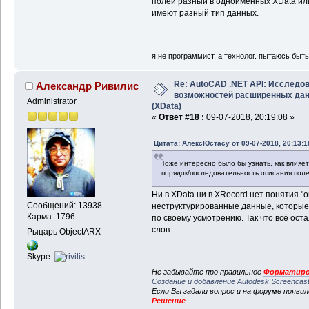
полей разный в одноименных XData ил
имеют разный тип данных.
я не программист, а технолог. пытаюсь быт
Re: AutoCAD .NET API: Исследо
Александр Ривилис
возможностей расширенных да
Administrator
(XData)
«
Ответ #18 :
09-07-2018, 20:19:08 »
Цитата: АлексЮстасу от 09-07-2018, 20:13:1
Тоже интересно было бы узнать, как влияе
порядок/последовательность описания пол
Ни в XData ни в XRecord нет понятия "о
Сообщений: 13938
неструктурированные данные, которые
Карма: 1796
по своему усмотрению. Так что всё ос
слов.
Рыцарь ObjectARX
Skype:
Не забывайте про правильное
Форматиро
Создание и добавление Autodesk Screencas
Если Вы задали вопрос и на форуме появи
Решение