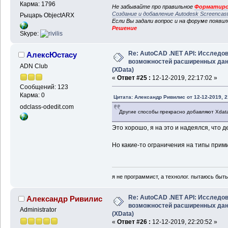
Карма: 1796
Не забывайте про правильное
Форматиро
Создание и добавление Autodesk Screencas
Рыцарь ObjectARX
Если Вы задали вопрос и на форуме появи
Решение
Skype:
Re: AutoCAD .NET API: Исследо
АлексЮстасу
возможностей расширенных да
ADN Club
(XData)
«
Ответ #25 :
12-12-2019, 22:17:02 »
Сообщений: 123
Карма: 0
Цитата: Александр Ривилис от 12-12-2019, 2
odclass-odedit.com
Другие способы прекрасно добавляют Xdat
Это хорошо, я на это и надеялся, что д
Но какие-то ограничения на типы прими
я не программист, а технолог. пытаюсь быт
Re: AutoCAD .NET API: Исследо
Александр Ривилис
возможностей расширенных да
Administrator
(XData)
«
Ответ #26 :
12-12-2019, 22:20:52 »