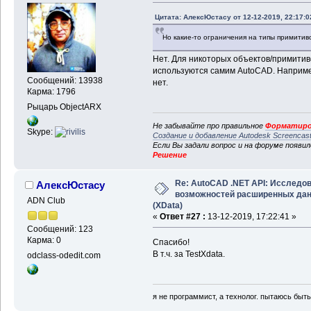
Цитата: АлексЮстасу от 12-12-2019, 22:17:0
Но какие-то ограничения на типы примитиво
Нет. Для никоторых объектов/примити
используются самим AutoCAD. Например
Сообщений: 13938
нет.
Карма: 1796
Рыцарь ObjectARX
Не забывайте про правильное
Форматиро
Skype:
Создание и добавление Autodesk Screencas
Если Вы задали вопрос и на форуме появи
Решение
Re: AutoCAD .NET API: Исследо
АлексЮстасу
возможностей расширенных да
ADN Club
(XData)
«
Ответ #27 :
13-12-2019, 17:22:41 »
Сообщений: 123
Карма: 0
Спасибо!
В т.ч. за TestXdata.
odclass-odedit.com
я не программист, а технолог. пытаюсь быт