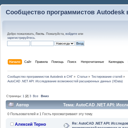
Сообщество программистов Autodesk 
Добро пожаловать,
Гость
. Пожалуйста,
войдите
или
зарегистрируйтесь
.
Начало
Сайт
Правила
Помощь
Поиск
 Непрочитанные 
Календарь
Сообщество программистов Autodesk в СНГ
»
Статьи
»
Тестирование статей
»
AutoCAD .NET API: Исследование возможностей расширенных данных (XData)
Страницы:
1
[
2
]
3
Все
Вниз
Автор
Тема: AutoCAD .NET API: Исс
данных (XData) (Прочитано 124461 раз)
0 Пользователей и 1 Гость просматривают эту тему.
Re: AutoCAD .NET API: Исследо
Алексей Терно
возможностей расширенных да