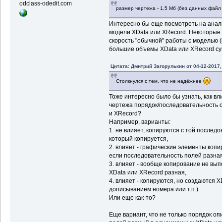
odclass-odedit.com
размер чертежа - 1,5 Мб (без данных файл 
Интересно бы еще посмотреть на анал
модели XData или XRecord. Некоторые м
скорость "обычной" работы с моделью (
большие объемы XData или XRecord сущ
Цитата: Дмитрий Загорулькин от 04-12-2017,
Столкнулся с тем, что не надёжнее
Тоже интересно было бы узнать, как вл
чертежа порядок/последовательность 
и XRecord?
Например, варианты:
1. не влияет, копируются с той последо
который копируется,
2. влияет - графические элементы копи
если последовательность полей разная
3. влияет - вообще копирование не вы
XData или XRecord разная,
4. влияет - копируются, но создаются 
дописыванием номера или т.п.).
Или еще как-то?
Еще вариант, что не только порядок оп