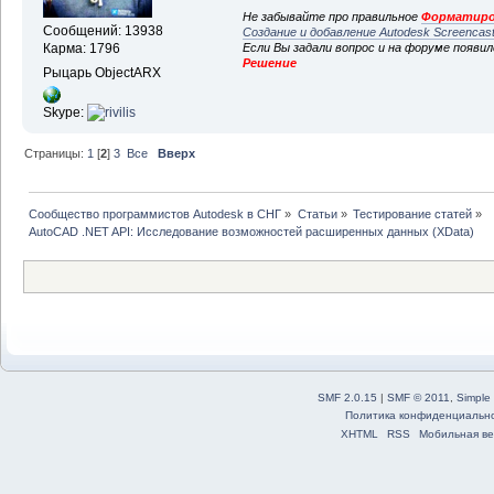
Не забывайте про правильное
Форматиро
Сообщений: 13938
Создание и добавление Autodesk Screencas
Если Вы задали вопрос и на форуме появи
Карма: 1796
Решение
Рыцарь ObjectARX
Skype:
Страницы:
1
[
2
]
3
Все
Вверх
Сообщество программистов Autodesk в СНГ
»
Статьи
»
Тестирование статей
»
AutoCAD .NET API: Исследование возможностей расширенных данных (XData)
SMF 2.0.15
|
SMF © 2011
,
Simple
Политика конфиденциальн
XHTML
RSS
Мобильная ве