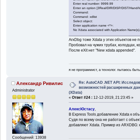
Enter real number: 9999.99
Enter an option [3Real/DIR/DISP/DIST/Hand/I
Command:
Command: xdlist
Select object:
Enter application name <*>:
No Xdata associated with Application Name(s)
ArxDbg тоже Xdata у этих объектов не 
Пробовал на чужих трубах, колодцах, ко
После eXit нет "New xdata appended".
я не программист, а технолог. пытаюсь быт
Re: AutoCAD .NET API: Исследо
Александр Ривилис
возможностей расширенных да
Administrator
(XData)
«
Ответ #24 :
12-12-2019, 21:23:45 »
АлексЮстасу
,
В Express Tools добавление Xdata к об
Судя по всему она не работает с объек
добавляют Xdata. Пример из ARXDBG: 
Сообщений: 13938