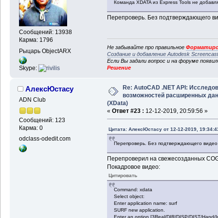
Команда XDATA из Express Tools не добавляе
Перепроверь. Без подтверждающего ви
Сообщений: 13938
Карма: 1796
Не забывайте про правильное
Форматиро
Рыцарь ObjectARX
Создание и добавление Autodesk Screencas
Если Вы задали вопрос и на форуме появи
Решение
Skype:
Re: AutoCAD .NET API: Исследо
АлексЮстасу
возможностей расширенных да
ADN Club
(XData)
«
Ответ #23 :
12-12-2019, 20:59:56 »
Сообщений: 123
Карма: 0
Цитата: АлексЮстасу от 12-12-2019, 19:34:4
odclass-odedit.com
Перепроверь. Без подтверждающего видео
Перепроверил на свежесозданных COGO-т
Покадровое видео:
Цитировать
Command: xdata
Select object:
Enter application name: surf
SURF new application.
Enter an option [3Real/DIR/DISP/DIST/Hand/I