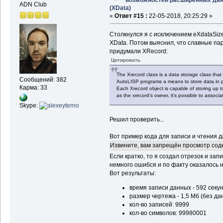
ADN Club
(XData)
«
Ответ #15 :
22-05-2018, 20:25:29 »
Столкнулся я c исключением eXdataSiz
XData. Потом выяснил, что славные пар
придумали XRecord:
Цитировать
The Xrecord class is a data storage class tha
Сообщений: 382
AutoLISP programs a means to store data in pi
Карма: 33
Each Xrecord object is capable of storing up t
as the xrecord's owner, it's possible to associ
Skype:
Решил проверить...
Вот пример кода для записи и чтения д
Извините, вам запрещён просмотр сод
Если кратко, то я создал отрезок и запи
немного ошибся и по факту оказалось 
Вот результаты:
время записи данных - 592 секу
размер чертежа - 1,5 Мб (без да
кол-во записей: 9999
кол-во символов: 99980001