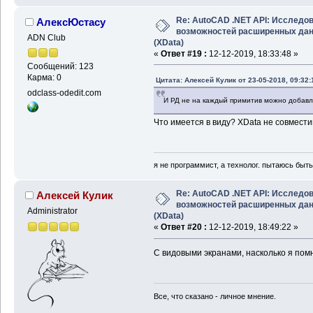
Re: AutoCAD .NET API: Исследо
АлексЮстасу
возможностей расширенных да
ADN Club
(XData)
«
Ответ #19 :
12-12-2019, 18:33:48 »
Сообщений: 123
Карма: 0
Цитата: Алексей Кулик от 23-05-2018, 09:32:
odclass-odedit.com
И РД не на каждый примитив можно добавлят
Что имеется в виду? XData не совмест
я не программист, а технолог. пытаюсь быт
Re: AutoCAD .NET API: Исследо
Алексей Кулик
возможностей расширенных да
Administrator
(XData)
«
Ответ #20 :
12-12-2019, 18:49:22 »
С видовыми экранами, насколько я помню
Все, что сказано - личное мнение.