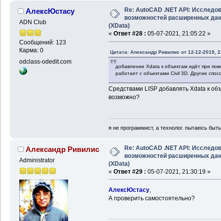
Re: AutoCAD .NET API: Исследо
АлексЮстасу
возможностей расширенных да
ADN Club
(XData)
«
Ответ #28 :
05-07-2021, 21:05:22 »
Сообщений: 123
Карма: 0
Цитата: Александр Ривилис от 12-12-2019, 2
odclass-odedit.com
добавление Xdata к объектам идёт при пом
работает с объектами Civil 3D. Другие спо
Средствами LISP добавлять Xdata к об
возможно?
я не программист, а технолог. пытаюсь быт
Re: AutoCAD .NET API: Исследо
Александр Ривилис
возможностей расширенных да
Administrator
(XData)
«
Ответ #29 :
05-07-2021, 21:30:19 »
АлексЮстасу
,
А проверить самостоятельно?