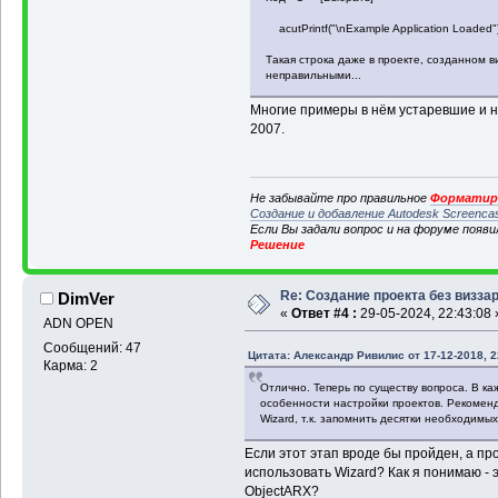
acutPrintf("\nExample Application Loaded")
Такая строка даже в проекте, созданном в
неправильными...
Многие примеры в нём устаревшие и
2007.
Не забывайте про правильное
Форматиро
Создание и добавление Autodesk Screenca
Если Вы задали вопрос и на форуме появ
Решение
Re: Создание проекта без визза
DimVer
«
Ответ #4 :
29-05-2024, 22:43:08 
ADN OPEN
Сообщений: 47
Цитата: Александр Ривилис от 17-12-2018, 2
Карма: 2
Отлично. Теперь по существу вопроса. В каж
особенности настройки проектов. Рекомен
Wizard, т.к. запомнить десятки необходимы
Если этот этап вроде бы пройден, а пр
использовать Wizard? Как я понимаю - 
ObjectARX?