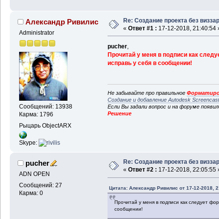
Re: Создание проекта без визза
Александр Ривилис
«
Ответ #1 :
17-12-2018, 21:40:54 
Administrator
pucher
,
Прочитай у меня в подписи как следу
исправь у себя в сообщении!
Не забывайте про правильное
Форматиро
Создание и добавление Autodesk Screencas
Сообщений: 13938
Если Вы задали вопрос и на форуме появи
Решение
Карма: 1796
Рыцарь ObjectARX
Skype:
Re: Создание проекта без визза
pucher
«
Ответ #2 :
17-12-2018, 22:05:55 
ADN OPEN
Сообщений: 27
Цитата: Александр Ривилис от 17-12-2018, 2
Карма: 0
Прочитай у меня в подписи как следует фор
сообщении!