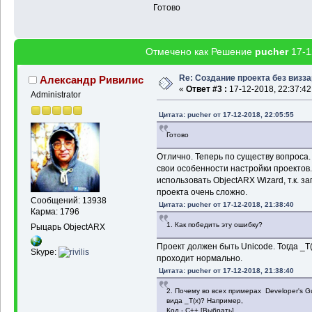
Готово
Отмечено как Решение
pucher
17-1
Re: Создание проекта без визз
Александр Ривилис
«
Ответ #3 :
17-12-2018, 22:37:42
Administrator
Цитата: pucher от 17-12-2018, 22:05:55
Готово
Отлично. Теперь по существу вопроса. 
свои особенности настройки проектов
использовать ObjectARX Wizard, т.к. 
проекта очень сложно.
Сообщений: 13938
Цитата: pucher от 17-12-2018, 21:38:40
Карма: 1796
1. Как победить эту ошибку?
Рыцарь ObjectARX
Проект должен быть Unicode. Тогда _T("..
Skype:
проходит нормально.
Цитата: pucher от 17-12-2018, 21:38:40
2. Почему во всех примерах Developer's G
вида _T(x)? Например,
Код - C++ [Выбрать]