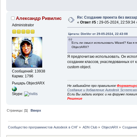
Re: Создание проекта без визза
Александр Ривилис
«
Ответ #5 :
29-05-2024, 22:59:34 
Administrator
Цитата: DimVer от 29-05-2024, 22:43:08
Есть ли смысл использовать Wizard? Как я 
ObjectARX?
Я предпочитаю использовать. Он испол
создании классов, унаследованных от 
custom object.
Сообщений: 13938
Карма: 1796
Рыцарь ObjectARX
Не забывайте про правильное
Форматиро
Создание и добавление Autodesk Screencas
Skype:
Если Вы задали вопрос и на форуме появи
Решение
Страницы: [
1
]
Вверх
Сообщество программистов Autodesk в СНГ
»
ADN Club
»
ObjectARX
»
Создание