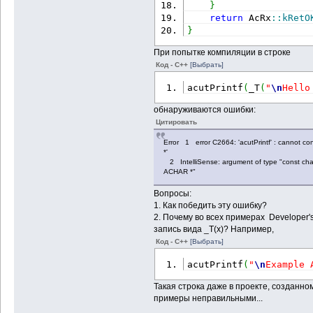
}
return
 AcRx
::
kRetO
}
При попытке компиляции в строке
Код - C++
[Выбрать]
acutPrintf
(
_T
(
"
\n
Hello
обнаруживаются ошибки:
Цитировать
Error 1 error C2664: 'acutPrintf' : cannot con
*'
2 IntelliSense: argument of type "const char 
ACHAR *"
Вопросы:
1. Как победить эту ошибку?
2. Почему во всех примерах Developer'
запись вида _T(x)? Например,
Код - C++
[Выбрать]
acutPrintf
(
"
\n
Example 
Такая строка даже в проекте, созданно
примеры неправильными...