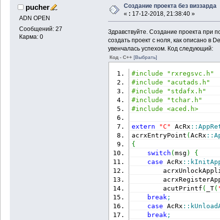
Создание проекта без виззарда
pucher
«
:
17-12-2018, 21:38:40 »
ADN OPEN
Сообщений: 27
Здравствуйте. Создание проекта при п
Карма: 0
создать проект с ноля, как описано в De
увенчалась успехом. Код следующий:
Код - C++
[Выбрать]
#include "rxregsvc.h"
#include "acutads.h"
#include "stdafx.h"
#include "tchar.h"
#include <aced.h>
extern
"C"
 AcRx
::
AppRe
acrxEntryPoint
(
AcRx
::
A
{
switch
(
msg
)
{
case
 AcRx
::
kInitAp
        acrxUnlockAppl
        acrxRegisterAp
        acutPrintf
(
_T
(
break
;
case
 AcRx
::
kUnload
break
;