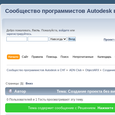
Сообщество программистов Autodesk 
Добро пожаловать,
Гость
. Пожалуйста,
войдите
или
зарегистрируйтесь
.
Проект
Начало
Сайт
Правила
Помощь
Поиск
 Непрочитанные 
Календарь
Сообщество программистов Autodesk в СНГ
»
ADN Club
»
ObjectARX
»
Создание
Страницы: [
1
]
Вниз
Автор
Тема: Создание проекта без ви
0 Пользователей и 1 Гость просматривают эту тему.
Тема содержит сообщение с Решением.
Нажмите 