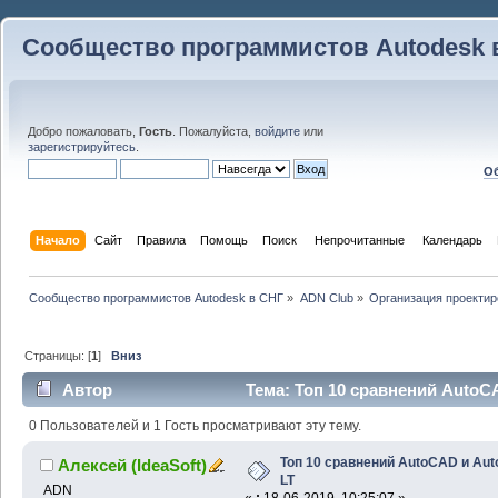
Сообщество программистов Autodesk 
Добро пожаловать,
Гость
. Пожалуйста,
войдите
или
зарегистрируйтесь
.
Об
Начало
Сайт
Правила
Помощь
Поиск
 Непрочитанные 
Календарь
Сообщество программистов Autodesk в СНГ
»
ADN Club
»
Организация проекти
Страницы: [
1
]
Вниз
Автор
Тема: Топ 10 сравнений AutoC
раз)
0 Пользователей и 1 Гость просматривают эту тему.
Топ 10 сравнений AutoCAD и Au
Алексей (IdeaSoft)
LT
ADN
«
:
18-06-2019, 10:25:07 »