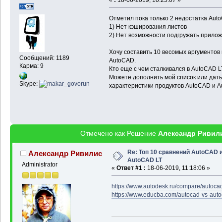
Отметил пока только 2 недостатка Au
1) Нет кэширования листов
2) Нет возможности подгружать прилож
Хочу составить 10 весомых аргументов 
Сообщений: 1189
AutoCAD.
Карма: 9
Кто еще с чем сталкивался в AutoCAD L
Можете дополнить мой список или дать
Skype:
характеристики продуктов AutoCAD и A
Отмечено как Решение
Александр Ривил
Re: Топ 10 сравнений AutoCAD 
Александр Ривилис
AutoCAD LT
Administrator
«
Ответ #1 :
18-06-2019, 11:18:06 »
https://www.autodesk.ru/compare/autocad
https://www.educba.com/autocad-vs-autoc