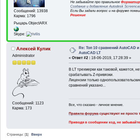
Не забывайте про правильное
Форматиро
Создание и добавление Autodesk Screenca
Если Вы задали вопрос и на форуме появ
Сообщений: 13938
Решение
Карма: 1796
Рыцарь ObjectARX
Skype:
Re: Топ 10 сравнений AutoCAD и
Алексей Кулик
AutoCAD LT
Administrator
«
Ответ #2 :
18-06-2019, 17:28:39 »
В LT трехмерки как таковой, кажется, н
срабатывать Z-привязки.
Лицензии только однопользовательские (
сравнений указано...
Сообщений: 1123
Все, что сказано - личное мнение.
Карма: 173
Правила форума
существуют не просто т
Приводя в сообщении код, не забывайте
Страницы: [
1
]
Вверх