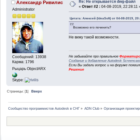
Re: Не открывается dwg-файл
Александр Ривилис
«
Ответ #2 :
04-08-2019, 22:28:11 
Administrator
Цитата: Алексей (IdeaSoft) от 04-08-2019, 20
Возможно его починить?
Не вижу такой возможности.
Не забывайте про правильное
Форматиро
Сообщений: 13938
Создание и добавление Autodesk Screencas
Карма: 1796
Если Вы задали вопрос и на форуме появи
Рыцарь ObjectARX
Решение
Skype:
Страницы: [
1
]
Вверх
Сообщество программистов Autodesk в СНГ
»
ADN Club
»
Организация проекти