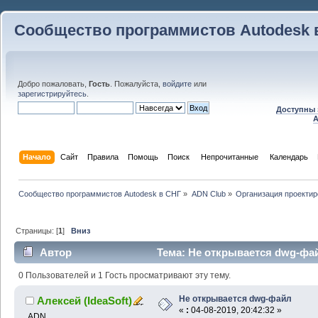
Сообщество программистов Autodesk 
Добро пожаловать,
Гость
. Пожалуйста,
войдите
или
зарегистрируйтесь
.
Доступны 
A
Начало
Сайт
Правила
Помощь
Поиск
 Непрочитанные 
Календарь
Сообщество программистов Autodesk в СНГ
»
ADN Club
»
Организация проекти
Страницы: [
1
]
Вниз
Автор
Тема: Не открывается dwg-фай
0 Пользователей и 1 Гость просматривают эту тему.
Не открывается dwg-файл
Алексей (IdeaSoft)
«
:
04-08-2019, 20:42:32 »
ADN