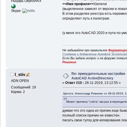
Рыцарь ObjectARX
<<Имя профиля>>
\General
(выделенное зависит от версии и лока
Skype:
В этом разделее реестра есть переме
определяет путь к палитрам:
(у меня это AutoCAD 2020 и пути по-ум
Не забывайте про правильное
Форматиро
Создание и добавление Autodesk Screencas
Если Вы задали вопрос и на форуме появи
Решение
Re: принудительные настройки
I_stiv
AutoCAD ActiveDirectory
ADN OPEN
«
Ответ #10 :
28-11-2019, 13:12:55 »
Сообщений: 19
Карма: 2
Цитата: Александр Ривилис от 28-11-2019, 1
Может причина "слёта" как раз в периодич
думаю что это одна из причин.еще быв
полный список причин не известен.
писать свою тулзу для копирования лок