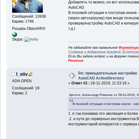
Добавлять то можно, но вот использова
AutoCAD.
В похожей ситуации я поступаю иначе -
Сообщений: 13938
(через автозагрузку) при входе пользо
Карма: 1796
проверку/настройку AutoCAD и копирует 
Рыцарь ObjectARX
т.д.)
Skype:
Не забывайте про правильное
Форматиро
Создание и добавление Autodesk Screencas
Если Вы задали вопрос и на форуме появи
Решение
Re: принудительные настройки
I_stiv
AutoCAD ActiveDirectory
ADN OPEN
«
Ответ #2 :
28-11-2019, 11:53:16 »
Сообщений: 19
Карма: 2
Цитата: Александр Ривилис от 28-11-2019, 1
В похожей ситуации я поступаю иначе - на
1. я так понимаю это эволюция и более
2. а пути до серверных инструментов 
инструментарий копируется с сервера 