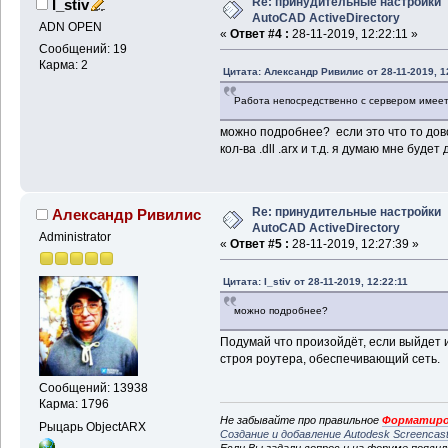
Re: принудительные настройки
I_stiv
AutoCAD ActiveDirectory
ADN OPEN
«
Ответ #4 :
28-11-2019, 12:22:11 »
Сообщений: 19
Карма: 2
Цитата: Александр Ривилис от 28-11-2019, 1
Работа непосредственно с сервером имеет
можно подробнее? если это что то дово
кол-ва .dll .arx и т.д. я думаю мне будет 
Re: принудительные настройки
Александр Ривилис
AutoCAD ActiveDirectory
Administrator
«
Ответ #5 :
28-11-2019, 12:27:39 »
Цитата: I_stiv от 28-11-2019, 12:22:11
можно подробнее?
Подумай что произойдёт, если выйдет и
строя роутера, обеспечивающий сеть.
Сообщений: 13938
Карма: 1796
Не забывайте про правильное
Форматиро
Рыцарь ObjectARX
Создание и добавление Autodesk Screencas