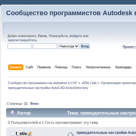
Сообщество программистов Autodesk 
Добро пожаловать,
Гость
. Пожалуйста,
войдите
или
зарегистрируйтесь
.
Проект
Начало
Сайт
Правила
Помощь
Поиск
 Непрочитанные 
Календарь
Сообщество программистов Autodesk в СНГ
»
ADN Club
»
Организация проекти
принудительные настройки AutoCAD ActiveDirectory 
Страницы: [
1
]
Вниз
Автор
Тема: принудительные настрой
(Прочитано 46536 раз)
0 Пользователей и 1 Гость просматривают эту тему.
принудительные настройки Aut
I_stiv