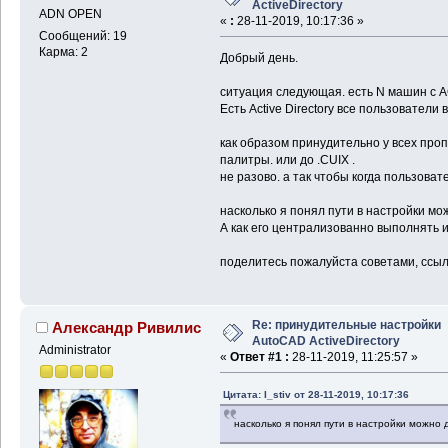
ActiveDirectory
ADN OPEN
«
:
28-11-2019, 10:17:36 »
Сообщений: 19
Карма: 2
Добрый день.
ситуация следующая. есть N машин с A
Есть Active Directory все пользователи
как образом принудительно у всех проп
палитры. или до .CUIX .
не разово. а так чтобы когда пользова
насколько я понял пути в настройки мо
А как его централизованно выполнять 
поделитесь пожалуйста советами, ссылк
Re: принудительные настройки
Александр Ривилис
AutoCAD ActiveDirectory
Administrator
«
Ответ #1 :
28-11-2019, 11:25:57 »
Цитата: I_stiv от 28-11-2019, 10:17:36
насколько я понял пути в настройки можно 