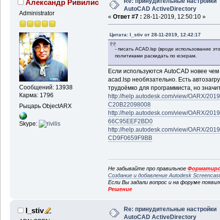
Re: принудительные настройки
Александр Ривилис
AutoCAD ActiveDirectory
Administrator
«
Ответ #7 :
28-11-2019, 12:50:10 »
Цитата: I_stiv от 28-11-2019, 12:42:17
- писать ACAD.lsp (вроде использование это
политиками раскидать по юзерам.
Если используются AutoCAD новее чем 20
acad.lsp необязательно. Есть автозагру
Сообщений: 13938
трудоёмко для программиста, но значи
Карма: 1796
http://help.autodesk.com/view/OARX/2
C20B22098008
Рыцарь ObjectARX
http://help.autodesk.com/view/OARX/2
66C95EEF2BD0
Skype:
http://help.autodesk.com/view/OARX/2
CD9F0659F9BB
Не забывайте про правильное
Форматиро
Создание и добавление Autodesk Screencas
Если Вы задали вопрос и на форуме появи
Решение
Re: принудительные настройки
I_stiv
AutoCAD ActiveDirectory