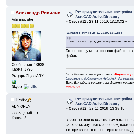
Re: принудительные настройки
Александр Ривилис
AutoCAD ActiveDirectory
Administrator
«
Ответ #11 :
28-11-2019, 13:18:32 »
Цитата: I_stiv от 28-11-2019, 13:12:55
писать свою тулзу для копирования локально
Более того, у меня этот exe-файл пров
файлы.
Сообщений: 13938
Карма: 1796
Не забывайте про правильное
Форматиро
Рыцарь ObjectARX
Создание и добавление Autodesk Screencas
Если Вы задали вопрос и на форуме появи
Skype:
Решение
Re: принудительные настройки
I_stiv
AutoCAD ActiveDirectory
ADN OPEN
«
Ответ #12 :
28-11-2019, 13:35:45 »
Сообщений: 19
Карма: 2
вероятно еще плюс в пользу локального
синхронизируются с сервером, наскольк
т.е. при каких то корректировках их на