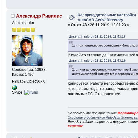
Re: принудительные настройки
Александр Ривилис
AutoCAD ActiveDirectory
Administrator
«
Ответ #3 :
28-11-2019, 12:01:23 »
Цитата: I_stiv от 28-11-2019, 11:53:16
1. я так понимаю это эволюция и более ком
В какой-то степени да. Фактически всё
Цитата: I_stiv от 28-11-2019, 11:53:16
Сообщений: 13938
2. а пути до серверных инструментов Ваш
инструментарий копируется с сервера и ис
Карма: 1796
Рыцарь ObjectARX
Копируется. Работа непосредственно с
которые мы когда-то напоролись и при
Skype:
локальные PC. Это надежнее.
Не забывайте про правильное
Форматиро
Создание и добавление Autodesk Screencas
Если Вы задали вопрос и на форуме появи
Решение