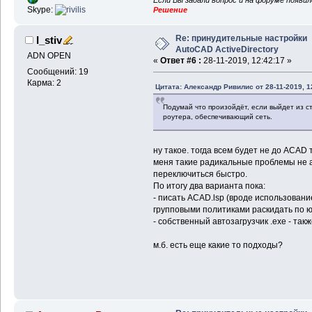
Если Вы задали вопрос и на форуме появи
Skype:
Решение
Re: принудительные настройки
I_stiv
AutoCAD ActiveDirectory
ADN OPEN
«
Ответ #6 :
28-11-2019, 12:42:17 »
Сообщений: 19
Карма: 2
Цитата: Александр Ривилис от 28-11-2019, 1
Подумай что произойдёт, если выйдет из ст
роутера, обеспечивающий сеть.
ну такое. тогда всем будет не до ACAD 
меня такие радикальные проблемы не а
переключиться быстро.
По итогу два варианта пока:
- писать ACAD.lsp (вроде использование
групповыми политиками раскидать по 
- собственный автозагрузчик .exe - так
м.б. есть еще какие то подходы?