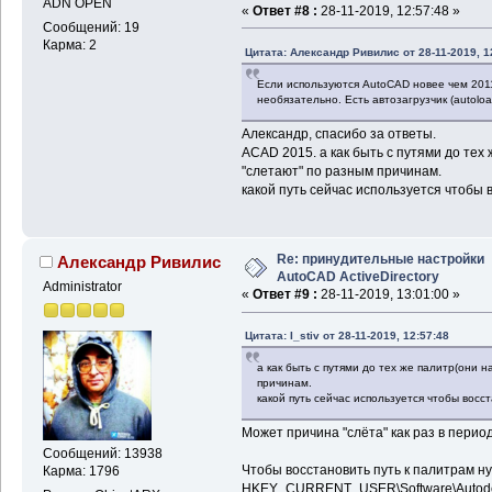
ADN OPEN
«
Ответ #8 :
28-11-2019, 12:57:48 »
Сообщений: 19
Карма: 2
Цитата: Александр Ривилис от 28-11-2019, 1
Если используются AutoCAD новее чем 2011 (
необязательно. Есть автозагрузчик (autolo
Александр, спасибо за ответы.
ACAD 2015. а как быть с путями до тех
"слетают" по разным причинам.
какой путь сейчас используется чтобы 
Re: принудительные настройки
Александр Ривилис
AutoCAD ActiveDirectory
Administrator
«
Ответ #9 :
28-11-2019, 13:01:00 »
Цитата: I_stiv от 28-11-2019, 12:57:48
а как быть с путями до тех же палитр(они 
причинам.
какой путь сейчас используется чтобы восс
Может причина "слёта" как раз в пери
Сообщений: 13938
Чтобы восстановить путь к палитрам ну
Карма: 1796
HKEY_CURRENT_USER\Software\Autod