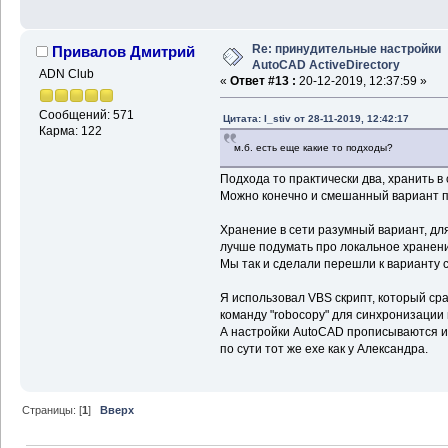
Re: принудительные настройки
Привалов Дмитрий
AutoCAD ActiveDirectory
ADN Club
«
Ответ #13 :
20-12-2019, 12:37:59 »
Сообщений: 571
Цитата: I_stiv от 28-11-2019, 12:42:17
Карма: 122
м.б. есть еще какие то подходы?
Подхода то практически два, хранить в 
Можно конечно и смешанный вариант п
Хранение в сети разумный вариант, дл
лучше подумать про локальное хранени
Мы так и сделали перешли к варианту 
Я использовал VBS скрипт, который ср
команду "robocopy" для синхронизации 
А настройки AutoCAD прописываются из
по сути тот же exe как у Александра.
Страницы: [
1
]
Вверх