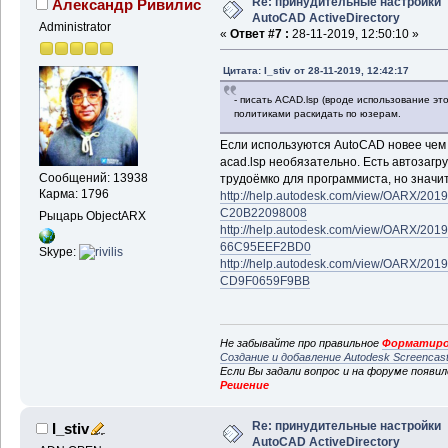
Re: принудительные настройки
Александр Ривилис
AutoCAD ActiveDirectory
Administrator
«
Ответ #7 :
28-11-2019, 12:50:10 »
Цитата: I_stiv от 28-11-2019, 12:42:17
- писать ACAD.lsp (вроде использование это
политиками раскидать по юзерам.
Если используются AutoCAD новее чем 20
acad.lsp необязательно. Есть автозагру
Сообщений: 13938
трудоёмко для программиста, но значи
Карма: 1796
http://help.autodesk.com/view/OARX/2
C20B22098008
Рыцарь ObjectARX
http://help.autodesk.com/view/OARX/2
66C95EEF2BD0
Skype:
http://help.autodesk.com/view/OARX/2
CD9F0659F9BB
Не забывайте про правильное
Форматиро
Создание и добавление Autodesk Screencas
Если Вы задали вопрос и на форуме появи
Решение
Re: принудительные настройки
I_stiv
AutoCAD ActiveDirectory