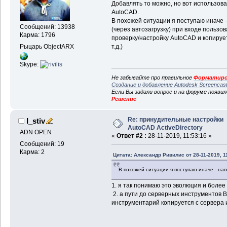
Добавлять то можно, но вот использова
AutoCAD.
В похожей ситуации я поступаю иначе -
Сообщений: 13938
(через автозагрузку) при входе пользо
Карма: 1796
проверку/настройку AutoCAD и копирует 
Рыцарь ObjectARX
т.д.)
Skype:
Не забывайте про правильное
Форматиро
Создание и добавление Autodesk Screencas
Если Вы задали вопрос и на форуме появи
Решение
Re: принудительные настройки
I_stiv
AutoCAD ActiveDirectory
ADN OPEN
«
Ответ #2 :
28-11-2019, 11:53:16 »
Сообщений: 19
Карма: 2
Цитата: Александр Ривилис от 28-11-2019, 1
В похожей ситуации я поступаю иначе - на
1. я так понимаю это эволюция и более
2. а пути до серверных инструментов 
инструментарий копируется с сервера 