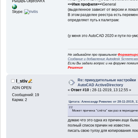
Рыцарь ObjectARX
<<Имя профиля>>
\General
(выделенное зависит от версии и лока
Skype:
В этом разделее реестра есть переме
определяет путь к палитрам:
(у меня это AutoCAD 2020 и пути по-ум
Не забывайте про правильное
Форматиро
Создание и добавление Autodesk Screencas
Если Вы задали вопрос и на форуме появи
Решение
Re: принудительные настройки
I_stiv
AutoCAD ActiveDirectory
ADN OPEN
«
Ответ #10 :
28-11-2019, 13:12:55 »
Сообщений: 19
Карма: 2
Цитата: Александр Ривилис от 28-11-2019, 1
Может причина "слёта" как раз в периодич
думаю что это одна из причин.еще быв
полный список причин не известен.
писать свою тулзу для копирования лок