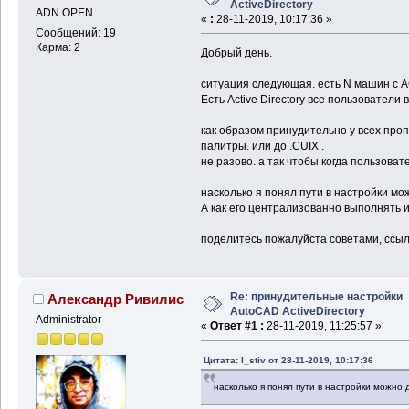
ActiveDirectory
ADN OPEN
«
:
28-11-2019, 10:17:36 »
Сообщений: 19
Карма: 2
Добрый день.
ситуация следующая. есть N машин с A
Есть Active Directory все пользователи
как образом принудительно у всех проп
палитры. или до .CUIX .
не разово. а так чтобы когда пользова
насколько я понял пути в настройки мо
А как его централизованно выполнять 
поделитесь пожалуйста советами, ссылк
Re: принудительные настройки
Александр Ривилис
AutoCAD ActiveDirectory
Administrator
«
Ответ #1 :
28-11-2019, 11:25:57 »
Цитата: I_stiv от 28-11-2019, 10:17:36
насколько я понял пути в настройки можно 