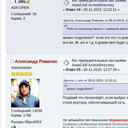
Re: принудительные настройки
I_stiv
AutoCAD ActiveDirectory
ADN OPEN
«
Ответ #4 :
28-11-2019, 12:22:11 »
Сообщений: 19
Карма: 2
Цитата: Александр Ривилис от 28-11-2019, 1
Работа непосредственно с сервером имеет
можно подробнее? если это что то дово
кол-ва .dll .arx и т.д. я думаю мне будет 
Re: принудительные настройки
Александр Ривилис
AutoCAD ActiveDirectory
Administrator
«
Ответ #5 :
28-11-2019, 12:27:39 »
Цитата: I_stiv от 28-11-2019, 12:22:11
можно подробнее?
Подумай что произойдёт, если выйдет и
строя роутера, обеспечивающий сеть.
Сообщений: 13938
Карма: 1796
Не забывайте про правильное
Форматиро
Рыцарь ObjectARX
Создание и добавление Autodesk Screencas