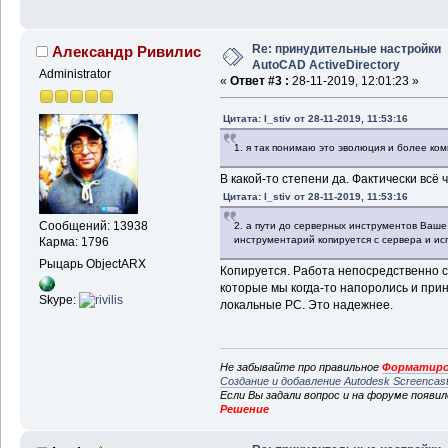
Re: принудительные настройки
Александр Ривилис
AutoCAD ActiveDirectory
Administrator
«
Ответ #3 :
28-11-2019, 12:01:23 »
Цитата: I_stiv от 28-11-2019, 11:53:16
1. я так понимаю это эволюция и более ком
В какой-то степени да. Фактически всё
Цитата: I_stiv от 28-11-2019, 11:53:16
Сообщений: 13938
2. а пути до серверных инструментов Ваш
инструментарий копируется с сервера и ис
Карма: 1796
Рыцарь ObjectARX
Копируется. Работа непосредственно с
которые мы когда-то напоролись и при
Skype:
локальные PC. Это надежнее.
Не забывайте про правильное
Форматиро
Создание и добавление Autodesk Screencas
Если Вы задали вопрос и на форуме появи
Решение