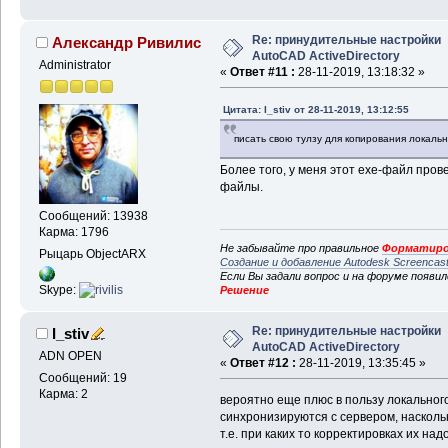
Re: принудительные настройки
Александр Ривилис
AutoCAD ActiveDirectory
Administrator
«
Ответ #11 :
28-11-2019, 13:18:32 »
Цитата: I_stiv от 28-11-2019, 13:12:55
писать свою тулзу для копирования локально
Более того, у меня этот exe-файл пров
файлы.
Сообщений: 13938
Карма: 1796
Не забывайте про правильное
Форматиро
Рыцарь ObjectARX
Создание и добавление Autodesk Screencas
Если Вы задали вопрос и на форуме появи
Skype:
Решение
Re: принудительные настройки
I_stiv
AutoCAD ActiveDirectory
ADN OPEN
«
Ответ #12 :
28-11-2019, 13:35:45 »
Сообщений: 19
Карма: 2
вероятно еще плюс в пользу локального
синхронизируются с сервером, наскольк
т.е. при каких то корректировках их на