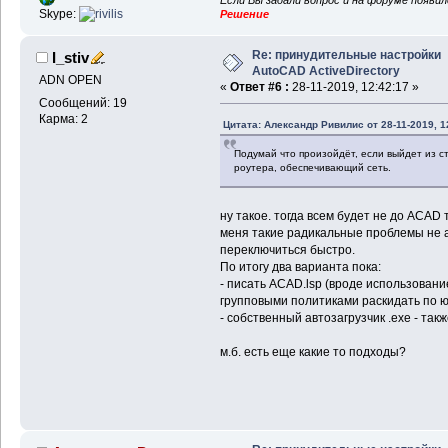
Если Вы задали вопрос и на форуме появи
Skype:
Решение
Re: принудительные настройки
I_stiv
AutoCAD ActiveDirectory
ADN OPEN
«
Ответ #6 :
28-11-2019, 12:42:17 »
Сообщений: 19
Карма: 2
Цитата: Александр Ривилис от 28-11-2019, 1
Подумай что произойдёт, если выйдет из ст
роутера, обеспечивающий сеть.
ну такое. тогда всем будет не до ACAD 
меня такие радикальные проблемы не а
переключиться быстро.
По итогу два варианта пока:
- писать ACAD.lsp (вроде использование
групповыми политиками раскидать по 
- собственный автозагрузчик .exe - так
м.б. есть еще какие то подходы?