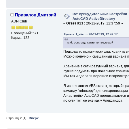
Re: принудительные настройки
Привалов Дмитрий
AutoCAD ActiveDirectory
ADN Club
«
Ответ #13 :
20-12-2019, 12:37:59 »
Сообщений: 571
Цитата: I_stiv от 28-11-2019, 12:42:17
Карма: 122
м.б. есть еще какие то подходы?
Подхода то практически два, хранить в 
Можно конечно и смешанный вариант п
Хранение в сети разумный вариант, дл
лучше подумать про локальное хранени
Мы так и сделали перешли к варианту 
Я использовал VBS скрипт, который ср
команду "robocopy" для синхронизации 
А настройки AutoCAD прописываются из
по сути тот же exe как у Александра.
Страницы: [
1
]
Вверх