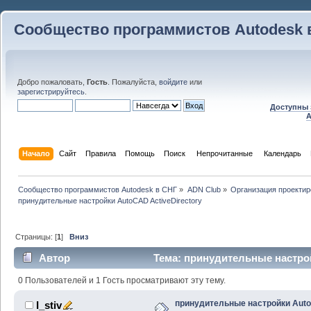
Сообщество программистов Autodesk 
Добро пожаловать,
Гость
. Пожалуйста,
войдите
или
зарегистрируйтесь
.
Доступны 
A
Начало
Сайт
Правила
Помощь
Поиск
 Непрочитанные 
Календарь
Сообщество программистов Autodesk в СНГ
»
ADN Club
»
Организация проекти
принудительные настройки AutoCAD ActiveDirectory 
Страницы: [
1
]
Вниз
Автор
Тема: принудительные настрой
(Прочитано 46533 раз)
0 Пользователей и 1 Гость просматривают эту тему.
принудительные настройки Aut
I_stiv