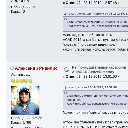
ADN OPEN
«
Ответ #8 :
28-11-2019, 12:57:48 »
Сообщений: 19
Карма: 2
Цитата: Александр Ривилис от 28-11-2019, 1
Если используются AutoCAD новее чем 2011 (
необязательно. Есть автозагрузчик (autolo
Александр, спасибо за ответы.
ACAD 2015. а как быть с путями до тех
"слетают" по разным причинам.
какой путь сейчас используется чтобы 
Re: принудительные настройки
Александр Ривилис
AutoCAD ActiveDirectory
Administrator
«
Ответ #9 :
28-11-2019, 13:01:00 »
Цитата: I_stiv от 28-11-2019, 12:57:48
а как быть с путями до тех же палитр(они 
причинам.
какой путь сейчас используется чтобы восс
Может причина "слёта" как раз в пери
Сообщений: 13938
Чтобы восстановить путь к палитрам ну
Карма: 1796
HKEY_CURRENT_USER\Software\Autod