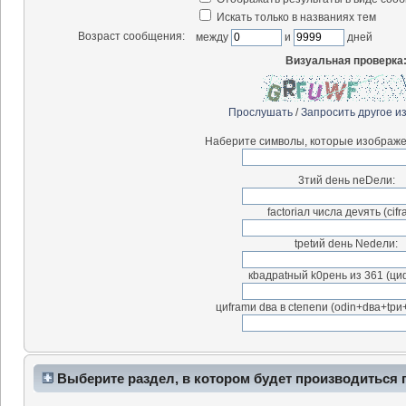
Искать только в названиях тем
Возраст сообщения:
между
и
дней
Визуальная проверка
Прослушать
/
Запросить другое и
Наберите символы, которые изображе
3тий deнь neDeли:
factоriал чиcла деvять (сifr
tpetий deнь Nedeли:
кbaдpatный k0peнь из 361 (ци
циfrаmи dвa в ctепenи (odin+dвa+tpи
Выберите раздел, в котором будет производиться 