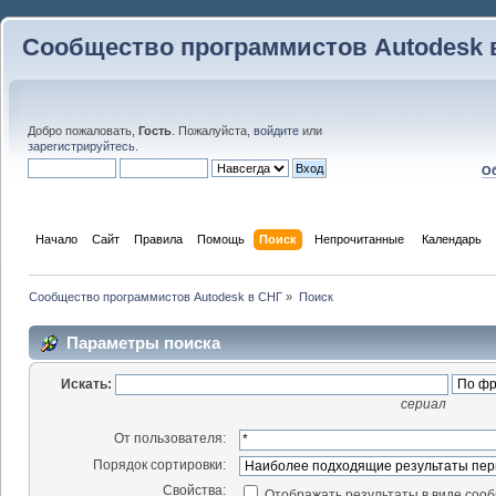
Сообщество программистов Autodesk 
Добро пожаловать,
Гость
. Пожалуйста,
войдите
или
зарегистрируйтесь
.
Об
Начало
Сайт
Правила
Помощь
Поиск
 Непрочитанные 
Календарь
Сообщество программистов Autodesk в СНГ
»
Поиск
Параметры поиска
Искать:
сериал
От пользователя:
Порядок сортировки:
Свойства:
Отображать результаты в виде соо