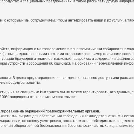
продуктах и специальных предложениях, а также рассылать другую информац
с которыми мы сотрудничаем, чтобы интегрировать наши и их услуги, а так
йств, информация о местоположении и т.п. автоматически собираются в ход
 (в том предоставленными третьими сторонами, например плагинами социальн
гурации браузеров и плагинов, языковых настройках и содержании файлов coo
оры устройств и сообщения об ошибках). На основании перечисленной инф
асности. В целях предотвращения несанкционированного доступа или разгла
ские процедуры защиты.
ти, и из-за специфики Интернета мы не можем гарантировать, что данные, 
 100% защищены от внешних вмешательств.
гирование на обращений правоохранительных органов.
 частными лицами для обеспечения соблюдения законодательства. Мы остав
лицам, если, по своему усмотрению, посчитаем это необходимым или целес
еспечения общественной безопасности и безопасности частных лиц, а также 