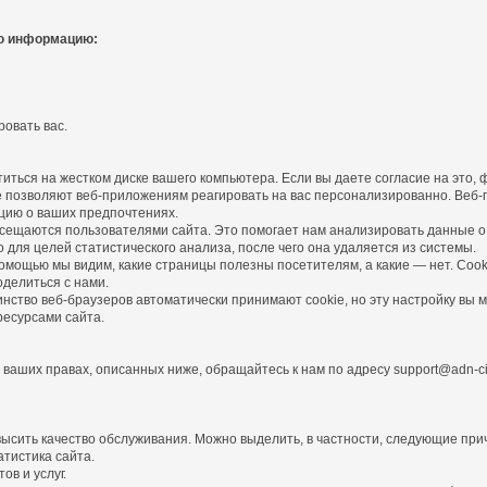
ю информацию:
овать вас.
ться на жестком диске вашего компьютера. Если вы даете согласие на это, 
ie позволяют веб-приложениям реагировать на вас персонализированно. Веб
цию о ваших предпочтениях.
сещаются пользователями сайта. Это помогает нам анализировать данные о 
ля целей статистического анализа, после чего она удаляется из системы.
помощью мы видим, какие страницы полезны посетителям, а какие — нет. Cooki
оделиться с нами.
ство веб-браузеров автоматически принимают cookie, но эту настройку вы мо
ресурсами сайта.
ваших правах, описанных ниже, обращайтесь к нам по адресу support@adn-ci
ысить качество обслуживания. Можно выделить, в частности, следующие при
атистика сайта.
в и услуг.