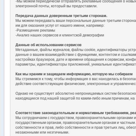
-Мы можем периодически отправлять рекламные сообщения о новых 
электронной почты, который вы предоставили.
Передача данных доверенным третьим сторонам.
Мы можем передавать ваши персональные данные третьим сторонам, 
им для оказания услуг от нашего имени, например:
-Размещение рекламы
-Анализ наших сервисов и клиентской демографии
Данные об использовании сервисов
Метаданные, файлы журналов, файлы cookie, идентификаторы устро
данные о вашем взаимодействии с функциями, контентом и ссылками
настройках браузеров, дате и времени обращения к сервисам, конфи
параметры, идентификаторы приложений, уникальные идентификат
Как мы храним и защищаем информацию, которую мы собираем
Мы стремимся к тому, чтобы информация о вас находилась в безоп
действие соответствующие физические, электронные и управленче
Однако не существует абсолютно непроницаемых систем безопаснос
находящиеся под нашей защитой по каким-либо иным причинам, на
Соответствие законодательным и нормативным требованиям, реа
Мы сотрудничаем с государством, правоохранительными органами и
государственным органам, правоохранительным органам и частным 
собственности и прав, либо собственности и прав третьих лиц, об
незаконными или неэтичными.