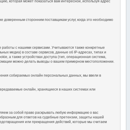
ию, которая может показаться вам интересной, используя адрес
же доверенным сторонним поставщикам услуг, когда это необходимо
е работы с нашими сервисами. Учитываются также конкретные
ых медиа) в составе сервисов, данные об IP-адресах, типах и
kie, а также устройствах доступа (тип, операционная система,
ормации можно делать выводы о вашем примерном местоположении.
шения собираемых онлайн персональных данных, мы ввели в
передаваемые онлайн, хранящиеся в наших системах или
ляем за собой право раскрывать любую информацию о вас
ообразным для ответов на судебные претензии, защиты нашей
предотвращения или прекращения действий, которые мы считаем