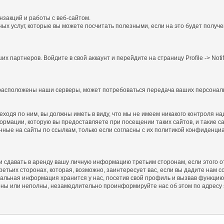
закций и работы с веб-сайтом.
 услуг, которые вы можете посчитать полезными, если на это будет получено
 партнеров. Войдите в свой аккаунт и перейдите на страницу Profile -> Notifi
де расположены наши серверы, может потребоваться передача ваших персона
еходя по ним, вы должны иметь в виду, что мы не имеем никакого контроля н
ормации, которую вы предоставляете при посещении таких сайтов, и такие 
ные на сайты по ссылкам, только если согласны с их политикой конфиденци
 сдавать в аренду вашу личную информацию третьим сторонам, если этого о
ьих сторонах, которая, возможно, заинтересует вас, если вы дадите нам со
альная информация хранится у нас, посетив свой профиль и вызвав функцию
ерны или неполны, незамедлительно проинформируйте нас об этом по адресу