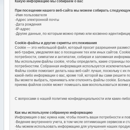
Какую информацию мы собираем о вас
При посещении нашего веб-сайта мы можем собирать следующу
-Имя пользователя
-Адрес электронной почты
-Дата рождения
-IP-адрес
-Другие данные, по которым можно прямо или косвенно идентифицир
Cookie-файлы и другие скрипты отслеживания
Cookie — это небольшой файл, который просит разрешения размеcти
веб-трафик, уведомляя вас о посещении тех или иных сайтов. Cook
потребности, симпатии и антипатии, собирая и запоминая информа
Мы используем файлы cookie, чтобы определить, какие страницы по
потребностям. Собранная информация используется исключительно д
Файлы cookie помогают делать наш веб-сайт лучше, поскольку с их 
какой-либо информации о вас, кроме той, которой вы сами решите п
Вы можете выбрать, принимать или отклонять файлы cookie. Большин
приема файлов cookie может помешать вам воспользоваться всеми 
С вопросами о нашей политике конфиденциальности или каких-либо 
Как мы используем собранную информацию
Информация о вас нужна нам, чтобы понять ваши потребности и пов
-Ведение внутреннего учета, в том числе оптимизация сервисов и ст
-Мы можем использовать информацию для улучшения наших продукто