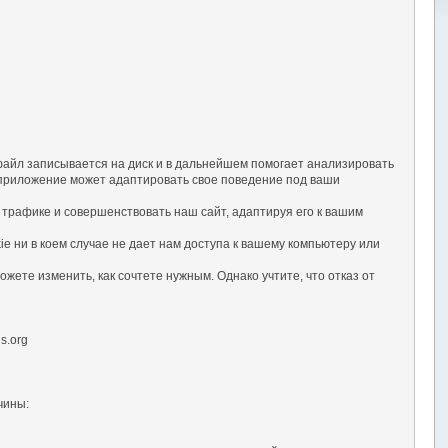
файл записывается на диск и в дальнейшем помогает анализировать
-приложение может адаптировать свое поведение под ваши
трафике и совершенствовать наш сайт, адаптируя его к вашим
e ни в коем случае не дает нам доступа к вашему компьютеру или
жете изменить, как сочтете нужным. Однако учтите, что отказ от
s.org
чины: