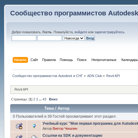
Сообщество программистов Autodesk
Добро пожаловать,
Гость
. Пожалуйста,
войдите
или
зарегистрируйтесь
.
Начало
Сайт
Правила
Помощь
Поиск
 Непрочитанные 
Календарь
Сообщество программистов Autodesk в СНГ
»
ADN Club
»
Revit API
Revit API
Страницы: [
1
]
2
3
...
43
Вниз
Тема
/
Автор
0 Пользователей и 39 Гостей просматривают этот раздел.
Учебный курс "Моя первая программа для Autodesk
Автор
Виктор Чекалин
Ссылки на SDK и документацию