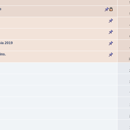
в
sia 2019
ins.