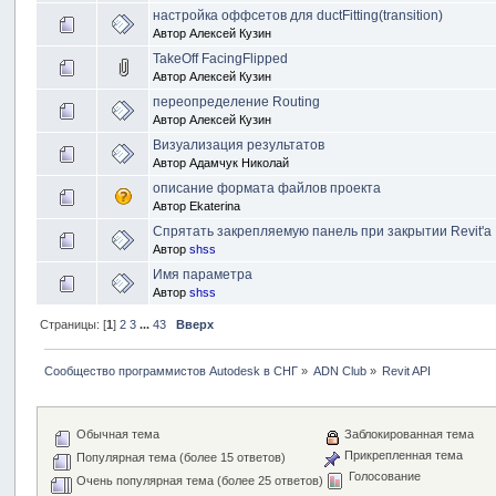
настройка оффсетов для ductFitting(transition)
Автор
Алексей Кузин
TakeOff FacingFlipped
Автор
Алексей Кузин
переопределение Routing
Автор
Алексей Кузин
Визуализация результатов
Автор
Адамчук Николай
описание формата файлов проекта
Автор
Ekaterina
Спрятать закрепляемую панель при закрытии Revit'a
Автор
shss
Имя параметра
Автор
shss
Страницы: [
1
]
2
3
...
43
Вверх
Сообщество программистов Autodesk в СНГ
»
ADN Club
»
Revit API
Обычная тема
Заблокированная тема
Прикрепленная тема
Популярная тема (более 15 ответов)
Голосование
Очень популярная тема (более 25 ответов)