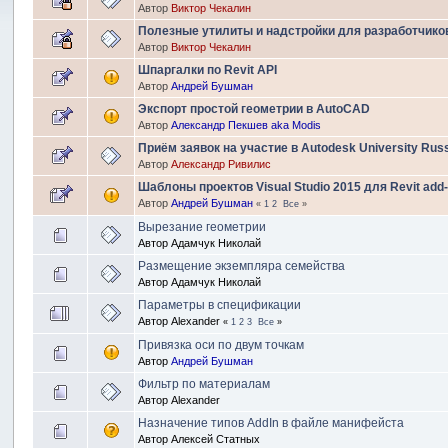
Автор
Виктор Чекалин
Полезные утилиты и надстройки для разработчико
Автор
Виктор Чекалин
Шпаргалки по Revit API
Автор
Андрей Бушман
Экспорт простой геометрии в AutoCAD
Автор
Александр Пекшев aka Modis
Приём заявок на участие в Autodesk University Rus
Автор
Александр Ривилис
Шаблоны проектов Visual Studio 2015 для Revit add-
Автор
Андрей Бушман
«
1
2
Все
»
Вырезание геометрии
Автор
Адамчук Николай
Размещение экземпляра семейства
Автор
Адамчук Николай
Параметры в спецификации
Автор
Alexander
«
1
2
3
Все
»
Привязка оси по двум точкам
Автор
Андрей Бушман
Фильтр по материалам
Автор
Alexander
Назначение типов AddIn в файле манифейста
Автор
Алексей Статных