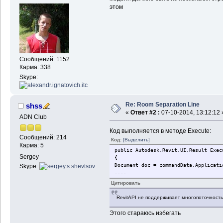
этом
Сообщений: 1152
Карма: 338
Skype:
Re: Room Separation Line
shss
«
Ответ #2 :
07-10-2014, 13:12:12 
ADN Club
Код выполняется в методе Execute:
Сообщений: 214
Код:
[Выделить]
Карма: 5
public Autodesk.Revit.UI.Result Exec
Sergey
{
Document doc = commandData.Applicati
Skype:
....
Цитировать
RevitAPI не поддерживает многопоточность
Этого стараюсь избегать