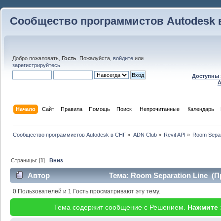
Сообщество программистов Autodesk 
Добро пожаловать,
Гость
. Пожалуйста,
войдите
или
зарегистрируйтесь
.
Доступны 
A
Начало
Сайт
Правила
Помощь
Поиск
 Непрочитанные 
Календарь
Сообщество программистов Autodesk в СНГ
»
ADN Club
»
Revit API
»
Room Separ
Страницы: [
1
]
Вниз
Автор
Тема: Room Separation Line (П
0 Пользователей и 1 Гость просматривают эту тему.
Тема содержит сообщение с Решением.
Нажмите 