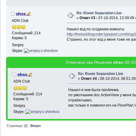
Re: Room Separation Line
shss
«
Ответ #3 :
07-10-2014, 13:39:49 
ADN Club
Нашел код по созданию комнаты
Сообщений: 214
http://thebuildingcoder.typepad.com/blog
Карма: 5
Странно, но этот код у меня тоже не ра
Sergey
Skype:
Отмечено как Решение
shss
08-10
Re: Room Separation Line
shss
«
Ответ #4 :
08-10-2014, 06:51:39
ADN Club
Нашел в чем была проблема,
Сообщений: 214
по умолчанию doc.ActiveView у меня б
Карма: 5
отрабатывал,
как только я поменял его на FloorPlan 
Sergey
Skype:
Страницы: [
1
]
Вверх