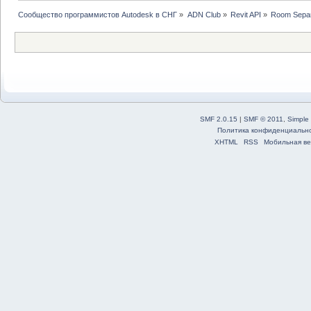
Сообщество программистов Autodesk в СНГ
»
ADN Club
»
Revit API
»
Room Separ
SMF 2.0.15
|
SMF © 2011
,
Simple
Политика конфиденциальн
XHTML
RSS
Мобильная ве