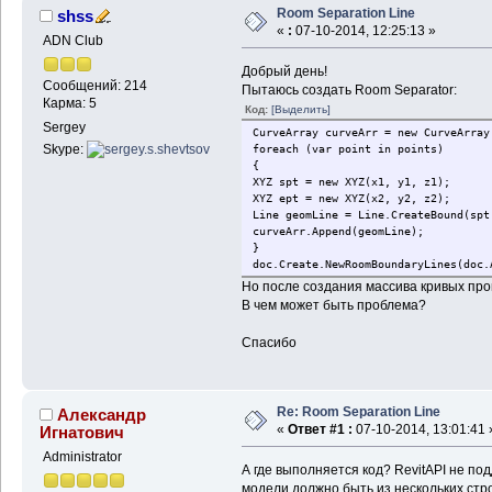
Room Separation Line
shss
«
:
07-10-2014, 12:25:13 »
ADN Club
Добрый день!
Сообщений: 214
Пытаюсь создать Room Separator:
Карма: 5
Код:
[Выделить]
Sergey
CurveArray curveArr = new CurveArray
Skype:
foreach (var point in points)
{
XYZ spt = new XYZ(x1, y1, z1);
XYZ ept = new XYZ(x2, y2, z2);
Line geomLine = Line.CreateBound(spt
curveArr.Append(geomLine);
}
doc.Create.NewRoomBoundaryLines(doc.
Но после создания массива кривых про
В чем может быть проблема?
Спасибо
Re: Room Separation Line
Александр
«
Ответ #1 :
07-10-2014, 13:01:41 
Игнатович
Administrator
А где выполняется код? RevitAPI не п
модели должно быть из нескольких стро