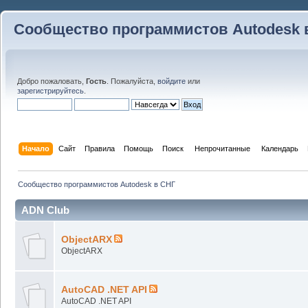
Сообщество программистов Autodesk 
Добро пожаловать,
Гость
. Пожалуйста,
войдите
или
зарегистрируйтесь
.
Начало
Сайт
Правила
Помощь
Поиск
 Непрочитанные 
Календарь
Сообщество программистов Autodesk в СНГ
ADN Club
ObjectARX
ObjectARX
AutoCAD .NET API
AutoCAD .NET API