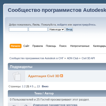
Сообщество программистов Autodesk
Добро пожаловать,
Гость
. Пожалуйста,
войдите
или
зарегистрируйтесь
.
Начало
Сайт
Правила
Помощь
Поиск
 Непрочитанные 
Календарь
Сообщество программистов Autodesk в СНГ
»
ADN Club
»
Civil 3D API
Подразделы
Адаптация Civil 3D
Страницы:
1
2
[
3
]
4
5
...
13
Вниз
Тема
/
Автор
0 Пользователей и 25 Гостей просматривают этот раздел.
Изменение параметров чертежа