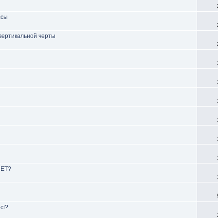
ссы
вертикальной черты
NET?
ct?