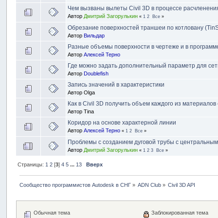
Чем вызваны вылеты Civil 3D в процессе расчленени
Автор
Дмитрий Загорулькин
«
1
2
Все
»
Обрезание поверхностей траншеи по котловану (TinS
Автор
Вильдар
Разные объемы поверхности в чертеже и в программ
Автор
Алексей Терно
Где можно задать дополнительный параметр для се
Автор
Doublefish
Запись значений в характеристики
Автор
Olga
Как в Civil 3D получить объем каждого из материалов
Автор
Tina
Коридор на основе характерной линии
Автор
Алексей Терно
«
1
2
Все
»
Проблемы с созданием дуговой трубы с центральным 
Автор
Дмитрий Загорулькин
«
1
2
3
Все
»
Страницы:
1
2
[
3
]
4
5
...
13
Вверх
Сообщество программистов Autodesk в СНГ
»
ADN Club
»
Civil 3D API
Обычная тема
Заблокированная тема