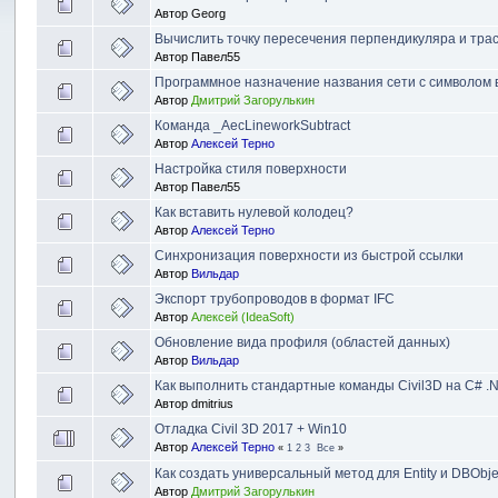
Автор
Georg
Вычислить точку пересечения перпендикуляра и тра
Автор
Павел55
Программное назначение названия сети с символом 
Автор
Дмитрий Загорулькин
Команда _AecLineworkSubtract
Автор
Алексей Терно
Настройка стиля поверхности
Автор
Павел55
Как вставить нулевой колодец?
Автор
Алексей Терно
Синхронизация поверхности из быстрой ссылки
Автор
Вильдар
Экспорт трубопроводов в формат IFC
Автор
Алексей (IdeaSoft)
Обновление вида профиля (областей данных)
Автор
Вильдар
Как выполнить стандартные команды Civil3D на C# .
Автор
dmitrius
Отладка Civil 3D 2017 + Win10
Автор
Алексей Терно
«
1
2
3
Все
»
Как создать универсальный метод для Entity и DBObje
Автор
Дмитрий Загорулькин