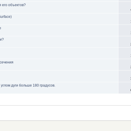
я его объектов?
urface)
е
ти?
 сечения
углом дуги больше 180 градусов.