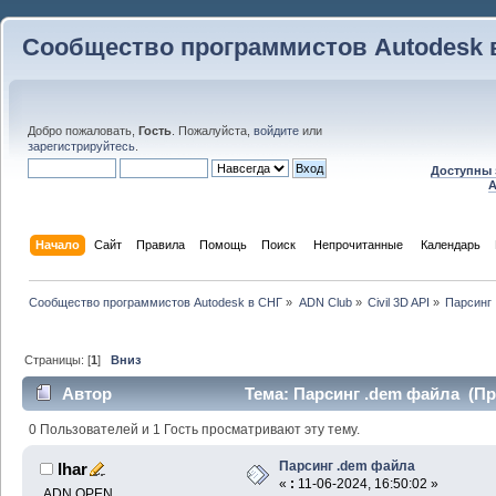
Сообщество программистов Autodesk 
Добро пожаловать,
Гость
. Пожалуйста,
войдите
или
зарегистрируйтесь
.
Доступны 
A
Начало
Сайт
Правила
Помощь
Поиск
 Непрочитанные 
Календарь
Сообщество программистов Autodesk в СНГ
»
ADN Club
»
Civil 3D API
»
Парсинг
Страницы: [
1
]
Вниз
Автор
Тема: Парсинг .dem файла (Пр
0 Пользователей и 1 Гость просматривают эту тему.
Парсинг .dem файла
Ihar
«
:
11-06-2024, 16:50:02 »
ADN OPEN