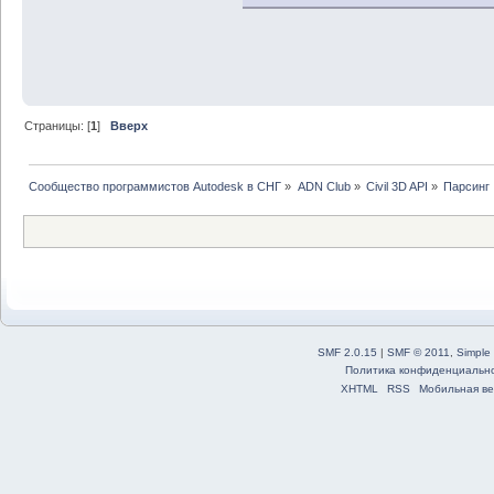
Страницы: [
1
]
Вверх
Сообщество программистов Autodesk в СНГ
»
ADN Club
»
Civil 3D API
»
Парсинг
SMF 2.0.15
|
SMF © 2011
,
Simple
Политика конфиденциальн
XHTML
RSS
Мобильная ве