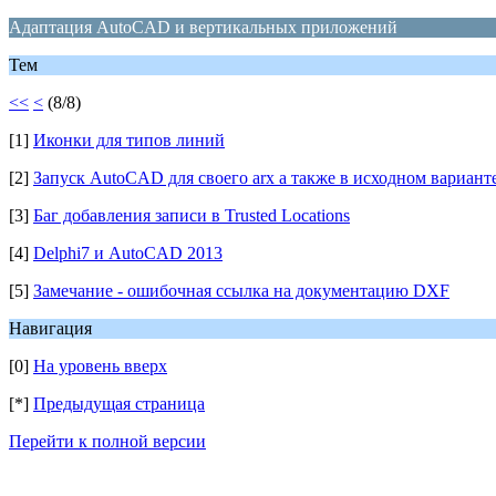
Адаптация AutoCAD и вертикальных приложений
Тем
<<
<
(8/8)
[1]
Иконки для типов линий
[2]
Запуск AutoCAD для своего arx а также в исходном вариант
[3]
Баг добавления записи в Trusted Locations
[4]
Delphi7 и AutoCAD 2013
[5]
Замечание - ошибочная ссылка на документацию DXF
Навигация
[0]
На уровень вверх
[*]
Предыдущая страница
Перейти к полной версии