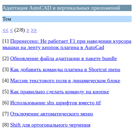
Адаптация AutoCAD и вертикальных приложений
Тем
<<
<
(2/8)
>
>>
[1]
Перенесено: Не работает F1 при наведении курсора
мышки на ленту кнопок плагина в AutoCad
[2]
Обновление файла адаптации в пакете bundle
[3]
Как добавить команды плагина в Shortcut menu
[4]
Массив текстового поля в динамическом блоке
[5]
Как правильно сделать команду на кнопке
[6]
Использование shx шрифтов вместо ttf
[7]
Отключение автоматического меню
[8]
Shift для ортогонального черчения