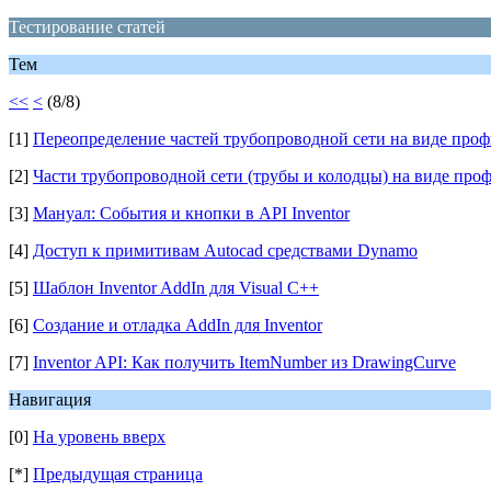
Тестирование статей
Тем
<<
<
(8/8)
[1]
Переопределение частей трубопроводной сети на виде проф
[2]
Части трубопроводной сети (трубы и колодцы) на виде проф
[3]
Мануал: События и кнопки в API Inventor
[4]
Доступ к примитивам Autocad средствами Dynamo
[5]
Шаблон Inventor AddIn для Visual C++
[6]
Создание и отладка AddIn для Inventor
[7]
Inventor API: Как получить ItemNumber из DrawingCurve
Навигация
[0]
На уровень вверх
[*]
Предыдущая страница