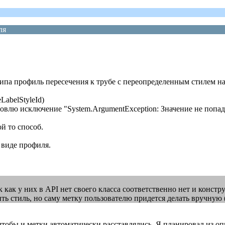
ля
ипа профиль пересечения к трубе с переопределенным стилем н
eLabelStyleId)
о ловлю исключение "System.ArgumentException: Значение не поп
ой то способ.
а виде профиля.
как у них в API нет своего класса соответственно нет и констр
ть стиль, но саму метку пользователю придется делать вручную (
чтобы и метки автоматически расставлялись. Я планировал из оп