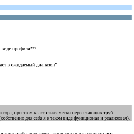
а виде профиля???
адает в ожидаемый диапазон"
уктора, при этом класс стиля метки пересекающих труб
собственно для себя я в таком виде функционал и реализовал).
исания трубы определять стиль метки для конкретного