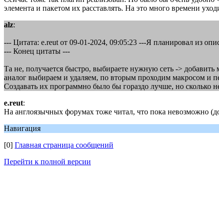
элемента и пакетом их расставлять. На это много времени уход
alz
:
--- Цитата: e.reut от 09-01-2024, 09:05:23 ---Я планировал из 
--- Конец цитаты ---
Та не, получается быстро, выбираете нужную сеть -> добавить 
аналог выбираем и удаляем, по вторым проходим макросом и п
Создавать их программно было бы гораздо лучше, но сколько н
e.reut
:
На англоязычных форумах тоже читал, что пока невозможно (до
Навигация
[0]
Главная страница сообщений
Перейти к полной версии