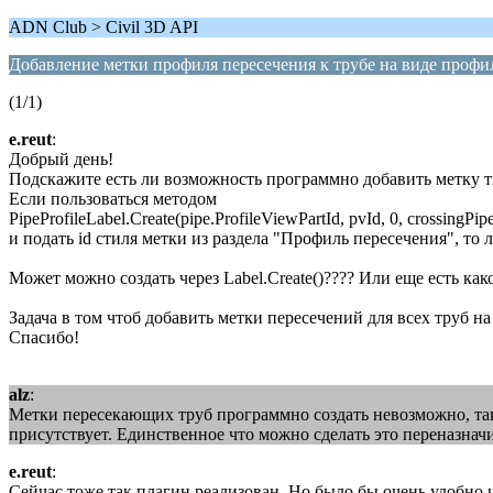
ADN Club > Civil 3D API
Добавление метки профиля пересечения к трубе на виде профи
(1/1)
e.reut
:
Добрый день!
Подскажите есть ли возможность программно добавить метку т
Если пользоваться методом
PipeProfileLabel.Create(pipe.ProfileViewPartId, pvId, 0, crossingPip
и подать id стиля метки из раздела "Профиль пересечения", т
Может можно создать через Label.Create()???? Или еще есть как
Задача в том чтоб добавить метки пересечений для всех труб н
Спасибо!
alz
:
Метки пересекающих труб программно создать невозможно, так 
присутствует. Единственное что можно сделать это переназначи
e.reut
:
Сейчас тоже так плагин реализован. Но было бы очень удобно 