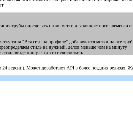
ит
описания трубы определять стиль метки для конкретного элемента 
метку типа "Вся сеть на профиле" добавляются метки на все тру
ереопределяем стиль на нужный, делов меньше чем на минуту.
е лазил везде пишут что это невозможно.
 24 версии). Может доработают API в более поздних релизах. Ж