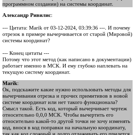
программном создании) на системы координат.
Александр Ривилис
:
--- Цитата: Marik от 03-12-2024, 03:39:36 ---. И почему
отрезок в примере вычерчивается от старой (Мировой)
системы координат?
--- Конец цитаты ---
Потому что этот метод (как написано в документации)
работает именно в МСК. И ему глубоко наплевать на
текущую систему координат.
Marik
:
Ок, подскажите какие нужно использовать методы для
вычерчивания отрезка и прочих примитивов в новой
системе координат или нет такого функционала?
Смысл такой. Есть код, который вычерчивает чертеж
относительно 0,0,0 МСК. Чтобы вычертить его
относительно какой-то другой точки не хочу изменять
код, внося в код поправки на начальную координату,
так как код сложный и долго отлаживать его придется.