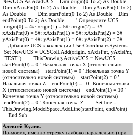
NewUCS As AcadUCS Dim origin(0 To 2) As Double
Dim xAxisPnt(0 To 2) As Double Dim yAxisPnt(0 To 2)
As Double Dim startPoint(0 To 2) As Double Dim
endPoint(0 To 2) As Double ' Определите UCS
origin(0) = 4#: origin(1) = 5#: origin(2) = 3#
xAxisPnt(0) = 5#: xAxisPnt(1) = 5#: xAxisPnt(2) = 3#
yAxisPnt(0) = 4#: yAxisPnt(1) = 6#: yAxisPnt(2) = 3#
' Добавьте UCS к коллекции UserCoordinatesSystems
Set NewUCS = UCSColl.Add(origin, xAxisPnt, yAxisPnt,
"TEST") ThisDrawing.ActiveUCS = NewUCS
startPoint(0) = 0 ' Начальная точка X (относительно
новой системы) startPoint(1) = 0 ' Начальная точка Y
(относительно новой системы) startPoint(2) = 0 '
Начальная точка Z endPoint(0) = 10 ' Конечная точка
X (относительно новой системы) endPoint(1) = 10 '
Конечная точка Y (относительно новой системы)
endPoint(2) = 0 ' Конечная точка Z Set line =
ThisDrawing.ModelSpace.AddLine(startPoint, endPoint)
End Sub
Алексей Кулик
:
По-моему, именно отрезку глубоко параллельно (при