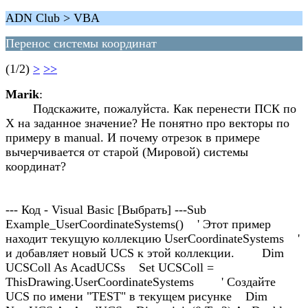
ADN Club > VBA
Перенос системы координат
(1/2)
>
>>
Marik
:
Подскажите, пожалуйста. Как перенести ПСК по
X на заданное значение? Не понятно про векторы по
примеру в manual. И почему отрезок в примере
вычерчивается от старой (Мировой) системы
координат?
--- Код - Visual Basic [Выбрать] ---Sub
Example_UserCoordinateSystems() ' Этот пример
находит текущую коллекцию UserCoordinateSystems '
и добавляет новый UCS к этой коллекции. Dim
UCSColl As AcadUCSs Set UCSColl =
ThisDrawing.UserCoordinateSystems ' Создайте
UCS по имени "TEST" в текущем рисунке Dim