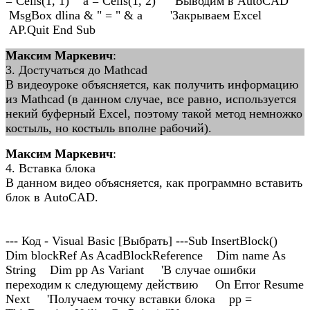
= Cells(1, 1) a = Cells(1, 2) 'Выводим в AutoCAD
MsgBox dlina & " = " & a 'Закрываем Excel
AP.Quit End Sub
Максим Маркевич
:
3. Достучаться до Mathcad
В видеоуроке объясняется, как получить информацию
из Mathcad (в данном случае, все равно, используется
некий буферный Excel, поэтому такой метод немножко
костыль, но костыль вполне рабочий).
Максим Маркевич
:
4. Вставка блока
В данном видео объясняется, как программно вставить
блок в AutoCAD.
--- Код - Visual Basic [Выбрать] ---Sub InsertBlock()
Dim blockRef As AcadBlockReference Dim name As
String Dim pp As Variant 'В случае ошибки
переходим к следующему действию On Error Resume
Next 'Получаем точку вставки блока pp =