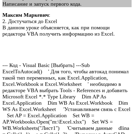
Написание и запуск первого кода.
Максим Маркевич
:
2. Достучаться до Excel
В данном уроке объясняется, как при помощи
редактора VBA получить информацию из Excel.
--- Код - Visual Basic [Выбрать] ---Sub
ExcelToAutocad() ' Для того, чтобы автокад понимал
такой тип переменных, как Excel.Application,
Excel.Workbook и Excel.Worksheet ' необходимо в
редакторе VBA выбрать Tools - References и добавить
Microsoft Excel *.* Type Library Dim AP As
Excel.Application Dim WB As Excel.Workbook Dim
WS As Excel.Worksheet 'Устанавливаем связь с Excel
Set AP = Excel.Application Set WB =
AP.Workbooks.Open("m:\Excel.xlsx") Set WS =
WB.Worksheets("Лист1") 'Считываем данные dlina