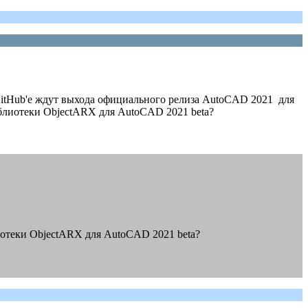
itHub'e ждут выхода официального релиза AutoCAD 2021 для
иблиотеки ObjectARX для AutoCAD 2021 beta?
блиотеки ObjectARX для AutoCAD 2021 beta?