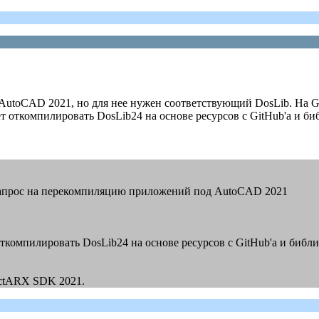
AutoCAD 2021, но для нее нужен соответствующий DosLib. На G
т откомпилировать DosLib24 на основе ресурсов с GitHub'а и б
лал запрос на перекомпиляцию приложений под AutoCAD 2021
ет откомпилировать DosLib24 на основе ресурсов с GitHub'а и би
ectARX SDK 2021.