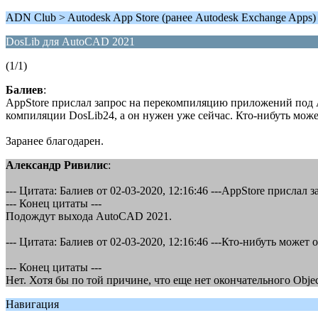
ADN Club > Autodesk App Store (ранее Autodesk Exchange Apps)
DosLib для AutoCAD 2021
(1/1)
Балиев
:
AppStore прислал запрос на перекомпиляцию приложений под 
компиляции DosLib24, а он нужен уже сейчас. Кто-нибуть може
Заранее благодарен.
Александр Ривилис
:
--- Цитата: Балиев от 02-03-2020, 12:16:46 ---AppStore прис
--- Конец цитаты ---
Подождут выхода AutoCAD 2021.
--- Цитата: Балиев от 02-03-2020, 12:16:46 ---Кто-нибуть мож
--- Конец цитаты ---
Нет. Хотя бы по той причине, что еще нет окончательного Obj
Навигация