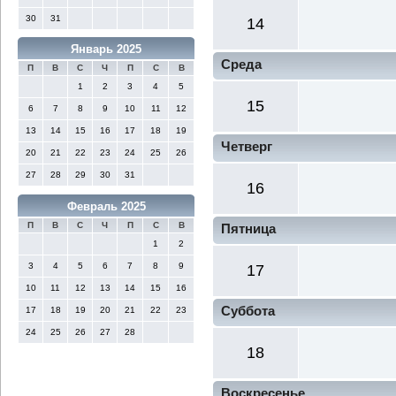
30
31
14
Январь 2025
Среда
П
В
С
Ч
П
С
В
1
2
3
4
5
15
6
7
8
9
10
11
12
13
14
15
16
17
18
19
Четверг
20
21
22
23
24
25
26
27
28
29
30
31
16
Февраль 2025
П
В
С
Ч
П
С
В
Пятница
1
2
3
4
5
6
7
8
9
17
10
11
12
13
14
15
16
Суббота
17
18
19
20
21
22
23
24
25
26
27
28
18
Воскресенье