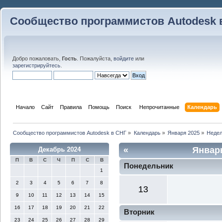
Сообщество программистов Autodesk 
Добро пожаловать,
Гость
. Пожалуйста,
войдите
или
зарегистрируйтесь
.
Начало
Сайт
Правила
Помощь
Поиск
 Непрочитанные 
Календарь
Сообщество программистов Autodesk в СНГ
»
Календарь
»
Января 2025
»
Недел
«
Январ
Декабрь 2024
П
В
С
Ч
П
С
В
Понедельник
1
2
3
4
5
6
7
8
13
9
10
11
12
13
14
15
16
17
18
19
20
21
22
Вторник
23
24
25
26
27
28
29