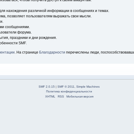
зоваться, чтобы получить доступ к своим аккаунтам.
для нахождения различной информации в сообщениях и темах.
ума, позволяет пользователям выражать свои мысли.
и.
ыми сообщениями.
ьзователи форума.
ытия, праздники и дни рождения.
обенности SMF.
ментации
. На странице
Благодарности
перечислены люди, поспособствовавш
SMF 2.0.15
|
SMF © 2011
,
Simple Machines
Политика конфиденциальности
XHTML
RSS
Мобильная версия