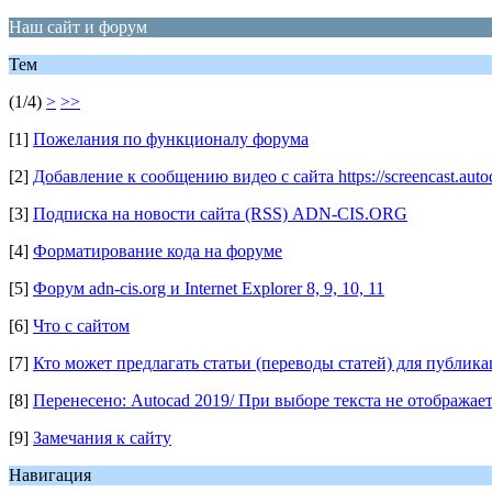
Наш сайт и форум
Тем
(1/4)
>
>>
[1]
Пожелания по функционалу форума
[2]
Добавление к сообщению видео с сайта https://screencast.auto
[3]
Подписка на новости сайта (RSS) ADN-CIS.ORG
[4]
Форматирование кода на форуме
[5]
Форум adn-cis.org и Internet Explorer 8, 9, 10, 11
[6]
Что с сайтом
[7]
Кто может предлагать статьи (переводы статей) для публика
[8]
Перенесено: Autocad 2019/ При выборе текста не отобража
[9]
Замечания к сайту
Навигация