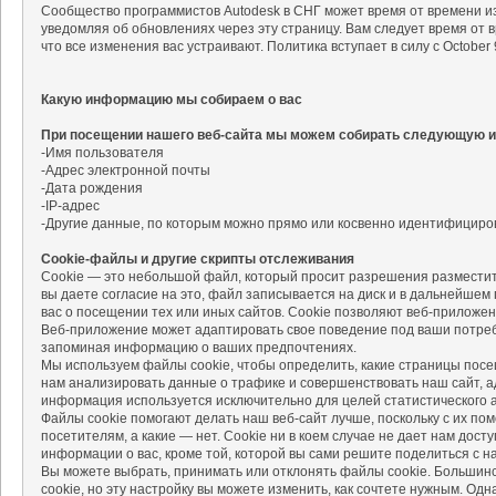
Сообщество программистов Autodesk в СНГ может время от времени и
уведомляя об обновлениях через эту страницу. Вам следует время от 
что все изменения вас устраивают. Политика вступает в силу с October 9
Какую информацию мы собираем о вас
При посещении нашего веб-сайта мы можем собирать следующую 
-Имя пользователя
-Адрес электронной почты
-Дата рождения
-IP-адрес
-Другие данные, по которым можно прямо или косвенно идентифициров
Cookie-файлы и другие скрипты отслеживания
Cookie — это небольшой файл, который просит разрешения размеcтит
вы даете согласие на это, файл записывается на диск и в дальнейшем
вас о посещении тех или иных сайтов. Cookie позволяют веб-приложе
Веб-приложение может адаптировать свое поведение под ваши потреб
запоминая информацию о ваших предпочтениях.
Мы используем файлы cookie, чтобы определить, какие страницы пос
нам анализировать данные о трафике и совершенствовать наш сайт, 
информация используется исключительно для целей статистического а
Файлы cookie помогают делать наш веб-сайт лучше, поскольку с их п
посетителям, а какие — нет. Cookie ни в коем случае не дает нам дост
информации о вас, кроме той, которой вы сами решите поделиться с н
Вы можете выбрать, принимать или отклонять файлы cookie. Большин
cookie, но эту настройку вы можете изменить, как сочтете нужным. Одн