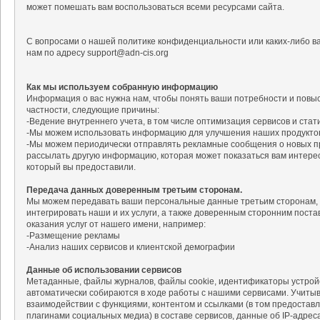
может помешать вам воспользоваться всеми ресурсами сайта.
С вопросами о нашей политике конфиденциальности или каких-либо в
нам по адресу support@adn-cis.org
Как мы используем собранную информацию
Информация о вас нужна нам, чтобы понять ваши потребности и повыс
частности, следующие причины:
-Ведение внутреннего учета, в том числе оптимизация сервисов и стат
-Мы можем использовать информацию для улучшения наших продуктов 
-Мы можем периодически отправлять рекламные сообщения о новых пр
рассылать другую информацию, которая может показаться вам интерес
который вы предоставили.
Передача данных доверенным третьим сторонам.
Мы можем передавать ваши персональные данные третьим сторонам, 
интегрировать наши и их услуги, а также доверенным сторонним постав
оказания услуг от нашего имени, например:
-Размещение рекламы
-Анализ наших сервисов и клиентской демографии
Данные об использовании сервисов
Метаданные, файлы журналов, файлы cookie, идентификаторы устройс
автоматически собираются в ходе работы с нашими сервисами. Учиты
взаимодействии с функциями, контентом и ссылками (в том предоста
плагинами социальных медиа) в составе сервисов, данные об IP-адреса