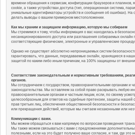
времени обращения к сервисам, конфигурации браузеров и плагинов, 
cookie, а также устройствах доступа (тип, операционная система, па
уникальные идентификаторы устройств и сообщения об ошибках). На
делать выводы о вашем примерном местоположении.
Как мы храним и защищаем информацию, которую мы собираем
Мы стремимся к тому, чтобы информация о вас находилась в безопасн
несанкционированного доступа или разглашения собираемых онлайн п
соответствующие физические, электронные и управленческие процед
Однако не существует абсолютно непроницаемых систем безопасности
гарантировать, что данные, передаваемые онлайн, хранящиеся в наш
защитой по каким-либо иным причинам, на 100% защищены от внешни
Соответствие законодательным и нормативным требованиям, реаг
органов.
Мы сотрудничаем с государством, правоохранительными органами и 
законодательства. Мы оставляем за собой право раскрывать любую и
правоохранительным органам и частным лицам, если, по своему усмо
целесообразным для ответов на судебные претензии, защиты нашей со
прав третьих лиц, обеспечения общественной безопасности и безопас
или прекращения действий, которые мы считаем незаконными или неэ
Коммуникации с вами.
Мы можем обращаться к вам напрямую по вопросам проведения транза
Мы также можем связываться с вами с предложениями дополнительных 
полезными, если на это будет получено ваше согласие, и там, где это 