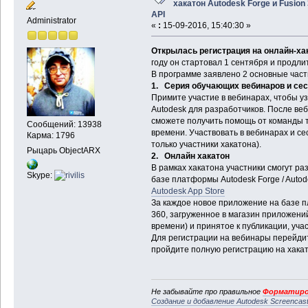
хакатон Autodesk Forge и Fusion
API
Administrator
«
:
15-09-2016, 15:40:30 »
Открылась регистрация на онлайн-ха
году он стартовал 1 сентября и продлит
В программе заявлено 2 основные част
1. Серия обучающих вебинаров и сес
Примите участие в вебинарах, чтобы у
Autodesk для разработчиков. После ве
сможете получить помощь от команды 
Сообщений: 13938
времени. Участвовать в вебинарах и се
Карма: 1796
только участники хакатона).
Рыцарь ObjectARX
2. Онлайн хакатон
В рамках хакатона участники смогут ра
Skype:
базе платформы Autodesk Forge / Auto
Autodesk App Store
За каждое новое приложение на базе п
360, загруженное в магазин приложений
времени) и принятое к публикации, уча
Для регистрации на вебинары перейди
пройдите полную регистрацию на хака
Не забывайте про правильное
Форматиро
Создание и добавление Autodesk Screencas