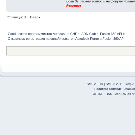
Если Вы задали вопрос и на форуме появи
Решение
Страницы: [
1
]
Вверх
Сообщество программистов Autodesk в СНГ
»
ADN Club
»
Fusion 360 API
»
Открылась регистрация на онлайн-хакатон Autodesk Forge и Fusion 360 API
SMF 2.0.15
|
SMF © 2011
,
Simple
Политика конфиденциальн
XHTML
RSS
Мобильная ве