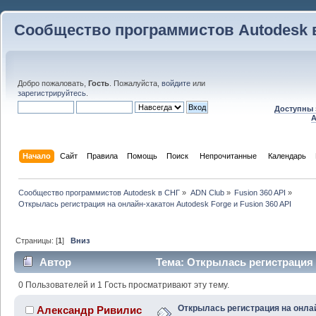
Сообщество программистов Autodesk 
Добро пожаловать,
Гость
. Пожалуйста,
войдите
или
зарегистрируйтесь
.
Доступны 
A
Начало
Сайт
Правила
Помощь
Поиск
 Непрочитанные 
Календарь
Сообщество программистов Autodesk в СНГ
»
ADN Club
»
Fusion 360 API
»
Открылась регистрация на онлайн-хакатон Autodesk Forge и Fusion 360 API
Страницы: [
1
]
Вниз
Автор
Тема: Открылась регистрация 
Fusion 360 API (Прочитано 29266 раз)
0 Пользователей и 1 Гость просматривают эту тему.
Открылась регистрация на онла
Александр Ривилис