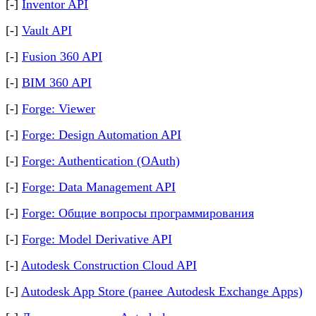
[-]
Inventor API
[-]
Vault API
[-]
Fusion 360 API
[-]
BIM 360 API
[-]
Forge: Viewer
[-]
Forge: Design Automation API
[-]
Forge: Authentication (OAuth)
[-]
Forge: Data Management API
[-]
Forge: Общие вопросы программирования
[-]
Forge: Model Derivative API
[-]
Autodesk Construction Cloud API
[-]
Autodesk App Store (ранее Autodesk Exchange Apps)