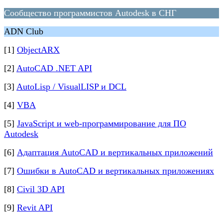
Сообщество программистов Autodesk в СНГ
ADN Club
[1]
ObjectARX
[2]
AutoCAD .NET API
[3]
AutoLisp / VisualLISP и DCL
[4]
VBA
[5]
JavaScript и web-программирование для ПО
Autodesk
[6]
Адаптация AutoCAD и вертикальных приложений
[7]
Ошибки в AutoCAD и вертикальных приложениях
[8]
Civil 3D API
[9]
Revit API