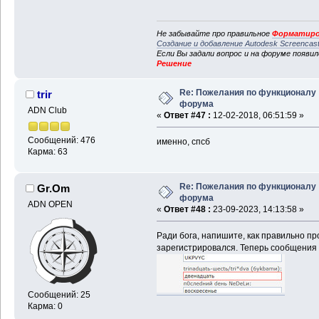
Не забывайте про правильное
Форматиро
Создание и добавление Autodesk Screencas
Если Вы задали вопрос и на форуме появи
Решение
Re: Пожелания по функционалу
trir
форума
ADN Club
«
Ответ #47 :
12-02-2018, 06:51:59 »
Сообщений: 476
именно, спсб
Карма: 63
Re: Пожелания по функционалу
Gr.Om
форума
ADN OPEN
«
Ответ #48 :
23-09-2023, 14:13:58 »
Ради бога, напишите, как правильно про
зарегистрировался. Теперь сообщения 
Сообщений: 25
Карма: 0