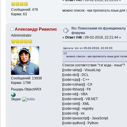
Сообщений: 476
можно список - как прописать язык для 
Карма: 63
Re: Пожелания по функционалу
Александр Ривилис
форума
Administrator
«
Ответ #46 :
09-02-2018, 22:21:44 »
Цитата: trir от 09-02-2018, 22:20:03
можно список - как прописать язык для тэгов
Список соответствия "тэг кода - язык"?
[
code=alisp
]
- VisualLisp
[
code=dcl
]
- DCL
Сообщений: 13938
[
code=cpp
]
- C++
Карма: 1796
[
code=csharp
]
- C#
Рыцарь ObjectARX
[
code=fsharp
]
- F#
[
code=vb
]
- VBA
[
code=vbnet
]
- VB.NET
Skype:
[
code=xml
]
- XML
[
code=reg
]
- registry
[
code=ini
]
- ini
[
code=javascript
]
- JavaScript
[
code=python
]
- Python