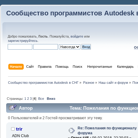
Сообщество программистов Autodesk 
Добро пожаловать,
Гость
. Пожалуйста,
войдите
или
зарегистрируйтесь
.
Об
Начало
Сайт
Правила
Помощь
Поиск
 Непрочитанные 
Календарь
Сообщество программистов Autodesk в СНГ
»
Разное
»
Наш сайт и форум
»
По
Страницы:
1
2
3
[
4
]
Все
Вниз
Автор
Тема: Пожелания по функцион
0 Пользователей и 2 Гостей просматривают эту тему.
Re: Пожелания по функционалу
trir
форума
ADN Club
«
Ответ #45 :
09-02-2018, 22:20:03 »