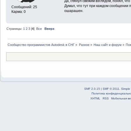
Да, глянул свежим взглядом, понял, что
Думал, что тут при каждом сообщении 
Сообщений: 25
ошарашен.
Карма: 0
Страницы:
1
2
3
[
4
]
Все
Вверх
Сообщество программистов Autodesk в СНГ
»
Разное
»
Наш сайт и форум
»
По
SMF 2.0.15
|
SMF © 2011
,
Simple
Политика конфиденциальн
XHTML
RSS
Мобильная ве