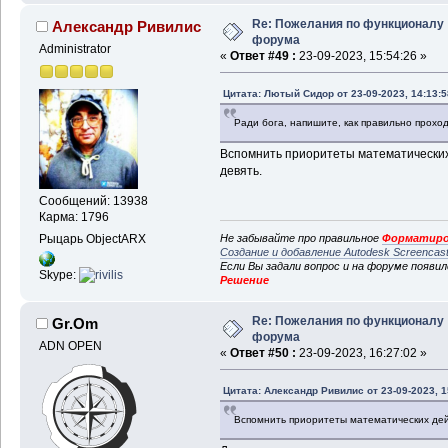
Re: Пожелания по функционалу
Александр Ривилис
форума
Administrator
«
Ответ #49 :
23-09-2023, 15:54:26 »
Цитата: Лютый Сидор от 23-09-2023, 14:13:5
Ради бога, напишите, как правильно проход
Вспомнить приоритеты математических 
девять.
Сообщений: 13938
Карма: 1796
Рыцарь ObjectARX
Не забывайте про правильное
Форматиро
Создание и добавление Autodesk Screencas
Если Вы задали вопрос и на форуме появи
Skype:
Решение
Re: Пожелания по функционалу
Gr.Om
форума
ADN OPEN
«
Ответ #50 :
23-09-2023, 16:27:02 »
Цитата: Александр Ривилис от 23-09-2023, 1
Вспомнить приоритеты математических дейс