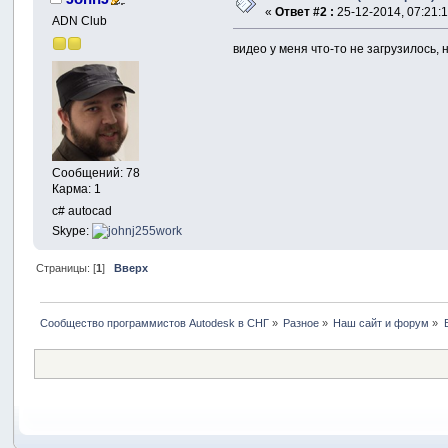
«
Ответ #2 :
25-12-2014, 07:21:1
ADN Club
видео у меня что-то не загрузилось,
Сообщений: 78
Карма: 1
c# autocad
Skype:
Страницы: [
1
]
Вверх
Сообщество программистов Autodesk в СНГ
»
Разное
»
Наш сайт и форум
»