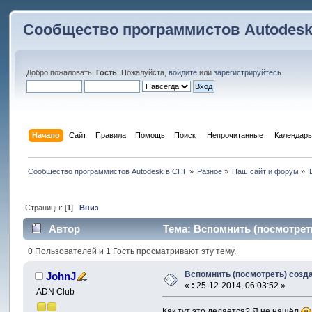
Сообщество программистов Autodesk
Добро пожаловать,
Гость
. Пожалуйста,
войдите
или
зарегистрируйтесь
.
Начало
Сайт
Правила
Помощь
Поиск
 Непрочитанные 
Календарь
Сообщество программистов Autodesk в СНГ
»
Разное
»
Наш сайт и форум
»
Страницы: [
1
]
Вниз
Автор
Тема: Вспомнить (посмотрет
0 Пользователей и 1 Гость просматривают эту тему.
Вспомнить (посмотреть) соз
JohnJ
«
:
25-12-2014, 06:03:52 »
ADN Club
Как тут это делается? Я не нашёл