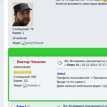
Хочется вспомнить некоторые момент
Сообщений: 78
Карма: 1
c# autocad
Skype:
Re: Вспомнить (посмотреть)
Виктор Чекалин
«
Ответ #1 :
25-12-2014, 07:17:
Administrator
JohnJ
,
Сообщений: 694
Профиль пользователя -> Просмот
Карма: 111
Вроде то что нужно:)
Skype:
Даже записал небольшое видео:
htt
Re: Вспомнить (посмотреть) 
JohnJ