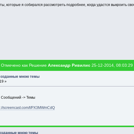
ы, которые я собирался рассмотреть подробнее, когда удастся выкроить сво
Отмечено как Решение
Александр Ривилис
25-12-2014, 08:03:29
 созданные мною темы
19 »
р Сообщений -> Темы
p://screencast.com/t/PX3MWmCdQ
созданные мною темы